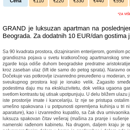
Cena
€110
€220
€330
€440
€550
*ZA VI
GRAND je luksuzan apartman na poslednjem
Beograda. Za dodatnih 10 EUR/dan gostima je
Sa 90 kvadrata prostora, dizajniranim enterijerom, gomilom p
grandiozna pojava u svetu kratkoročnog apartmanskog sme
zgarde koja odiše duhom beogradske predratne aristokrat
kroz zaseban ulaz (lift ide samo do petog sprata). Naravno on
Dočekuje vas potkrovlje izvanredno preuređeno u moderan, sv
sveukupnog prostora koji je ionako velik. Zagasito sm
podestima daju mu na ekskluzivitetu, dok velika ugaona garnit
svetlom kontrastu taj utisak upotpunjuju. U delu bližem ulazu j
iste prostorije imate i kancelariju. Iz nje se pristupa ost
umešno spakovana i u potpunosti opremljena kuhinja u tri n
aparature), kao i izvanredno kupatilo, sa čak dva umivaonik
luksuza spakovan čitav vešeraj (mašina za pranje i sušenje
namenski rađenom kabinetu. Na drugom, daljem kraju je s