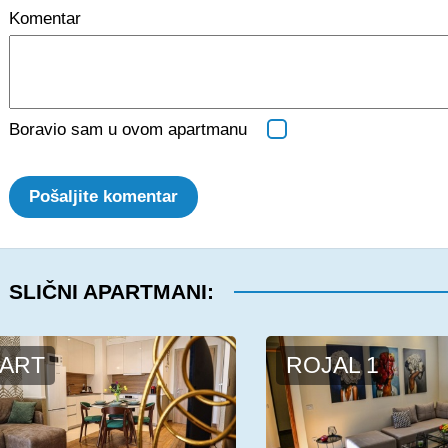
Komentar
Boravio sam u ovom apartmanu
Pošaljite komentar
SLIČNI APARTMANI:
ART
ROJAL 1