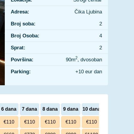
Adresa:
Čika Ljubina
Broj soba:
2
Broj Osoba:
4
Sprat:
2
2
Površina:
90m
, dvosoban
Parking:
+10 eur dan
6 dana
7 dana
8 dana
9 dana
10 dana
€110
€110
€110
€110
€110