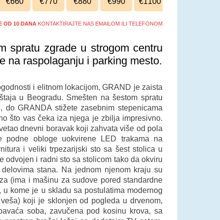
€660
€770
€880
€990
€1100
ŠE OD 10 DANA
KONTAKTIRAJTE NAS EMAILOM ILI TELEFONOM
 spratu zgrade u strogom centru
 na raspolaganju i parking mesto.
ogodnosti i elitnom lokacijom, GRAND je zaista
štaja u Beogradu. Smešten na šestom spratu
ije, do GRANDA stižete zasebnim stepenicama
o što vas čeka iza njega je zbilja impresivno.
etao dnevni boravak koji zahvata više od pola
eđe podne obloge uokvirene LED trakama na
ura i veliki trpezarijski sto sa šest stolica u
e odvojen i radni sto sa stolicom tako da okviru
alim delovima stana. Na jednom njenom kraju su
iza (ima i mašinu za sudove pored standardne
a, u kome je u skladu sa postulatima modernog
 veša) koji je sklonjen od pogleda u drvenom,
pavaća soba, zavučena pod kosinu krova, sa