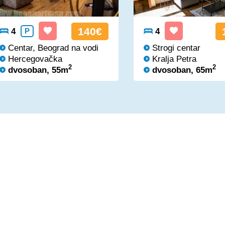
140€
4
P
4
Centar, Beograd na vodi
Strogi centar
Hercegovačka
Kralja Petra
2
2
dvosoban, 55m
dvosoban, 65m