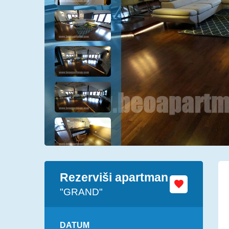
Rezerviši apartman
"GRAND"
DATUM