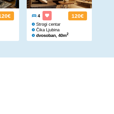
120€
120€
4
4
Strogi centar
St
Čika Ljubina
Či
2
dvosoban, 40m
dv