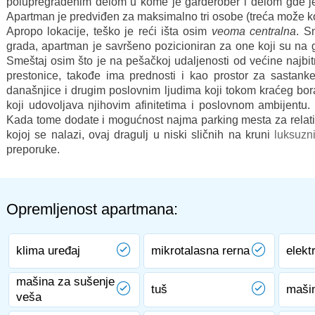
polupregrađenim delom u kome je garderober i delom gde je
Apartman je predviđen za maksimalno tri osobe (treća može kori
Apropo lokacije, teško je reći išta osim
veoma centralna
. S
grada, apartman je savršeno pozicioniran za one koji su na
Smeštaj osim što je na pešačkoj udaljenosti od većine najbitnij
prestonice, takođe ima prednosti i kao prostor za sastank
današnjice i drugim poslovnim ljudima koji tokom kraćeg bo
koji udovoljava njihovim afinitetima i poslovnom ambijentu
Kada tome dodate i mogućnost najma parking mesta za relati
kojoj se nalazi, ovaj dragulj u niski sličnih na kruni
luksuzn
preporuke.
Opremljenost apartmana:
klima uređaj
mikrotalasna rerna
elektr
mašina za sušenje
tuš
maši
veša