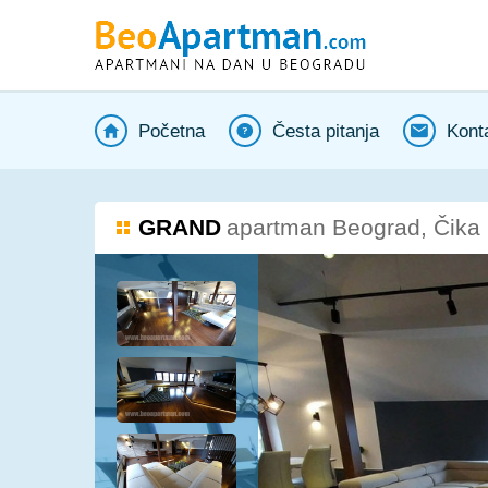
Početna
Česta pitanja
Kont
GRAND
apartman Beograd, Čika L