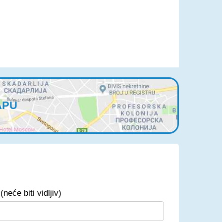
APU
(neće biti vidljiv)