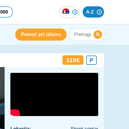
 000
A-Z
Pomoć pri izboru
110€
P
Lokacija:
Strogi centar