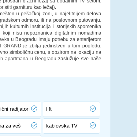
 prostran bračni ležaj sa dodatnim TV setom.
stiti garnituru kao ležaj).
mešten u pešačkoj zoni, u najelitnijem delova
 gradskom odmoru, ili na poslovnom putovanju.
ih kulturnih institucija i istorijskih spomenika
e koji nisu nepoznanica digitalnim nomadima
ravka u Beogradu imaju potrebu za enterijerom
. I GRAND je zbilja jedinstven u tom pogledu.
vno simboličnu cenu, s obzirom na lokaciju na
ih apartmana u Beogradu
zaslužuje sve naše
ični radijatori
lift
na za veš
kablovska TV