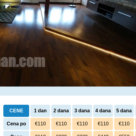
CENE
1 dan
2 dana
3 dana
4 dana
5 dana
Cena po
€110
€110
€110
€110
€110
danu