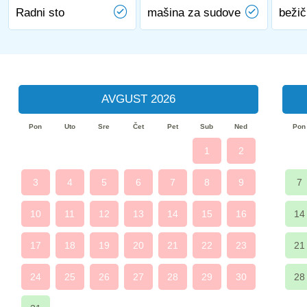
Radni sto
mašina za sudove
bežič
AVGUST 2026
Pon
Uto
Sre
Čet
Pet
Sub
Ned
Pon
1
2
3
4
5
6
7
8
9
7
10
11
12
13
14
15
16
14
17
18
19
20
21
22
23
21
24
25
26
27
28
29
30
28