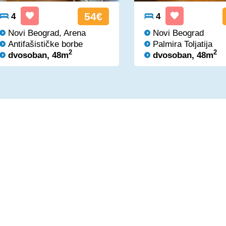
54€
4
4
Novi Beograd, Arena
Novi Beograd
Antifašističke borbe
Palmira Toljatija
2
2
dvosoban, 48m
dvosoban, 48m