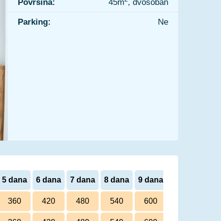
Površina:
45m
, dvosoban
Parking:
Ne
5 dana
6 dana
7 dana
8 dana
9 dana
10 dana
360
420
480
540
600
660