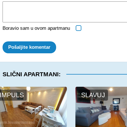
Boravio sam u ovom apartmanu
Pošaljite komentar
SLIČNI APARTMANI:
IMPULS
SLAVUJ