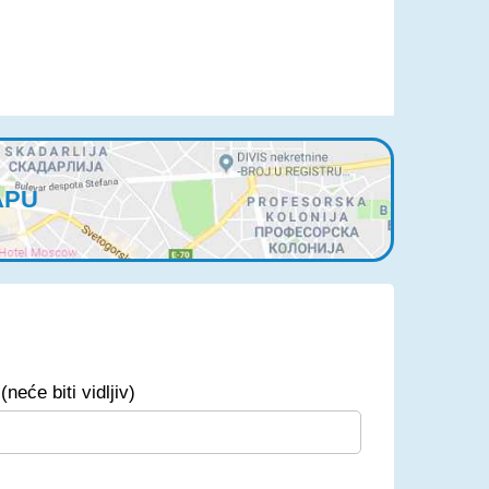
APU
(neće biti vidljiv)