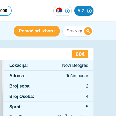
 000
A-Z
Pomoć pri izboru
60€
Lokacija:
Novi Beograd
Adresa:
Tošin bunar
Broj soba:
2
Broj Osoba:
4
Sprat:
5
2