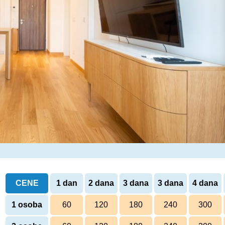
CENE
1 dan
2 dana
3 dana
3 dana
4 dana
1 osoba
60
120
180
240
300