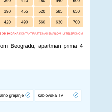
360
420
480
540
600
660
390
455
520
585
650
715
420
490
560
630
700
770
ŠE OD 10 DANA
KONTAKTIRAJTE NAS EMAILOM ILI TELEFONOM
vom Beogradu, apartman prima 4
alno grejanje
kablovska TV