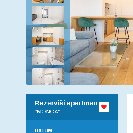
Rezerviši apartman
"MONCA"
DATUM