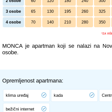
2 osobe
60
120
180
240
300
3 osobe
65
130
195
260
325
4 osobe
70
140
210
280
350
*ZA VI
MONCA je apartman koji se nalazi na No
osobe.
Opremljenost apartmana:
klima uređaj
kada
Centr
bežični internet