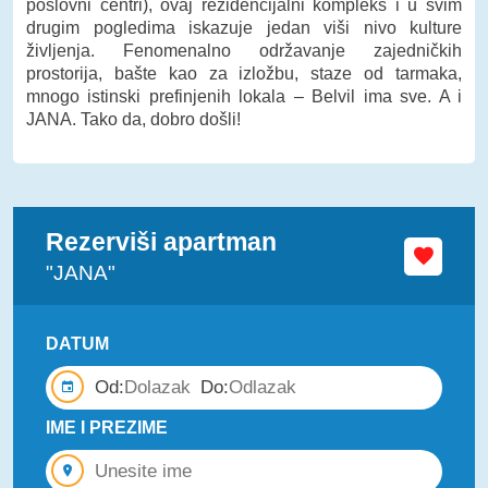
poslovni centri), ovaj rezidencijalni kompleks i u svim
drugim pogledima iskazuje jedan viši nivo kulture
življenja. Fenomenalno održavanje zajedničkih
prostorija, bašte kao za izložbu, staze od tarmaka,
mnogo istinski prefinjenih lokala – Belvil ima sve. A i
JANA. Tako da, dobro došli!
Rezerviši apartman
"JANA"
DATUM
Od:
Do:
IME I PREZIME