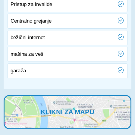
Pristup za invalide
Centralno grejanje
bežični internet
mašina za veš
garaža
KLIKNI ZA MAPU