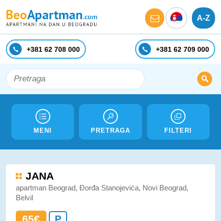
A-Z
+381 62 708 000
+381 62 709 000
MENI
PRETRAGA
FILTERI
JANA
apartman Beograd, Đorđa Stanojevića, Novi Beograd,
Belvil
65€
P