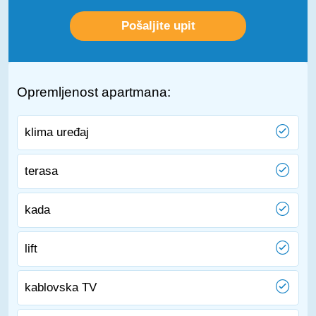
Opremljenost apartmana:
klima uređaj
terasa
kada
lift
kablovska TV