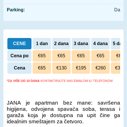
Parking:
Da
CENE
1 dan
2 dana
3 dana
4 dana
5 dan
Cena po
€65
€65
€65
€65
€65
danu
Cena
€65
€130
€195
€260
€325
*ZA VIŠE OD 10 DANA
KONTAKTIRAJTE NAS EMAILOM ILI TELEFONOM
JANA je apartman bez mane: savršena
higijena, odvojena spavaća soba, terasa i
garaža koja je dostupna na upit čine ga
idealnim smeštajem za četvoro.