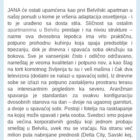
JANA će ostati upamćena kao prvi Belvilski apartman u
našoj ponudi u kome je vršena adaptacija osvetljenja - i
to je urađeno sa dosta stila. Sličnost sa ostalim
apartmanima u Belvilu
prestaje i na nivou strukture –
naime ova dvosobna lepotica ima vrlo praktičnu,
potpuno prohodnu kuhinju koja spaja predsoblje i
trpezariju, dok je dnevna i spavaća soba okružuju sa
bokova. Sve je vanserijski čisto i odlično održavano,
nameštaj je veoma kvalitetan i potpuno nov, a kao šlag
na torti komotnog življenja tu su i veš mašina i čak dva
televizora (dodatni se nalazi u spavaćoj sobi). Iz dnevne
sobe se izlazi na potpuno zastakljenu prostranu terasu
sa interesantnim pogledom ka severu. Aranžman
spavanja je standardan za ovakvu konfiguraciju
dvosobnih stanova na dan – dvoje na ugaonoj garnituri,
a dvoje u spavaćoj sobi. Postoji i fotelja na rasklapanje
na kojoj može spavati i peta osoba. Svedoci smo pojave
da većina korporativnih gostiju koji jednom probaju
smeštaj u Belvilu, uvek mu se vraćaju. Na stranu već
milion puta nabrojane prednosti (Delta City, Savski kej,