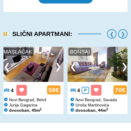
SLIČNI APARTMANI:
MASLAČAK
BONSAI
59€
70€
4
4
P
Novi Beograd, Belvil
Novi Beograd, Savada
Jurija Gagarina
Uroša Martinovića
2
2
dvosoban, 45m
dvosoban, 44m