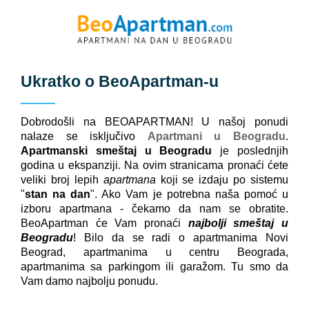
Ukratko o
BeoApartman
-u
Dobrodošli na BEOAPARTMAN! U našoj ponudi
nalaze se isključivo
Apartmani u Beogradu
.
Apartmanski smeštaj u Beogradu
je poslednjih
godina u ekspanziji. Na ovim stranicama pronaći ćete
veliki broj lepih
apartmana
koji se izdaju po sistemu
"
stan na dan
". Ako Vam je potrebna naša pomoć u
izboru apartmana - čekamo da nam se obratite.
BeoApartman će Vam pronaći
najbolji smeštaj u
Beogradu
! Bilo da se radi o apartmanima Novi
Beograd, apartmanima u centru Beograda,
apartmanima sa parkingom ili garažom. Tu smo da
Vam damo najbolju ponudu.