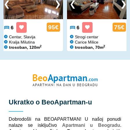
95€
75€
6
6
Centar, Slavija
Strogi centar
Kralja Milutina
Carice Milice
2
2
trosoban, 120m
trosoban, 70m
Ukratko o
BeoApartman
-u
Dobrodošli na BEOAPARTMAN! U našoj ponudi
nalaze se isključivo
Apartmani u Beogradu
.