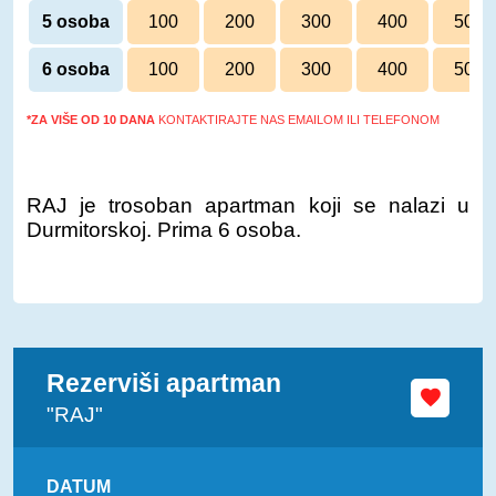
5 osoba
100
200
300
400
500
6 osoba
100
200
300
400
500
*ZA VIŠE OD 10 DANA
KONTAKTIRAJTE NAS EMAILOM ILI TELEFONOM
RAJ je trosoban apartman koji se nalazi u
Durmitorskoj. Prima 6 osoba.
Rezerviši apartman
"RAJ"
DATUM