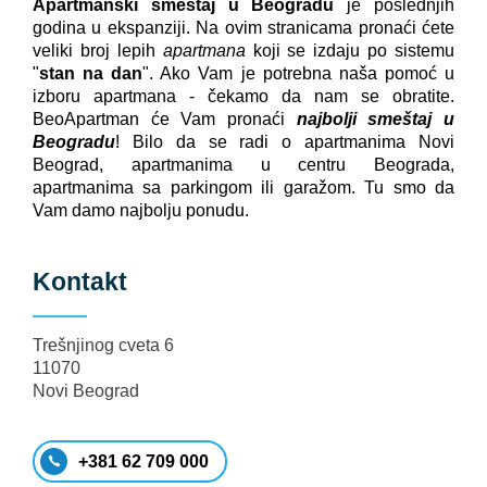
Apartmanski smeštaj u Beogradu
je poslednjih
godina u ekspanziji. Na ovim stranicama pronaći ćete
veliki broj lepih
apartmana
koji se izdaju po sistemu
"
stan na dan
". Ako Vam je potrebna naša pomoć u
izboru apartmana - čekamo da nam se obratite.
BeoApartman će Vam pronaći
najbolji smeštaj u
Beogradu
! Bilo da se radi o apartmanima Novi
Beograd, apartmanima u centru Beograda,
apartmanima sa parkingom ili garažom. Tu smo da
Vam damo najbolju ponudu.
Kontakt
Trešnjinog cveta 6
11070
Novi Beograd
+381 62 709 000