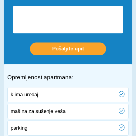
Opremljenost apartmana:
klima uređaj
mašina za sušenje veša
parking