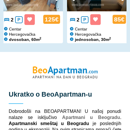
125€
85€
2
P
2
P
Centar
Centar
Hercegovačka
Hercegovačka
2
2
dvosoban, 60m
jednosoban, 30m
Ukratko o
BeoApartman
-u
Dobrodošli na BEOAPARTMAN! U našoj ponudi
nalaze se isključivo
Apartmani u Beogradu
.
Apartmanski smeštaj u Beogradu
je poslednjih
godina u ekspanziji. Na ovim stranicama pronaći ćete