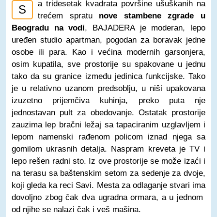
a tridesetak kvadrata površine ušuškanih na
S
trećem spratu
nove stambene zgrade u
Beogradu na vodi
, BAJADERA je moderan, lepo
uređen studio apartman, pogodan za boravak jedne
osobe ili para. Kao i većina modernih garsonjera,
osim kupatila, sve prostorije su spakovane u jednu
tako da su granice između jedinica funkcijske. Tako
je u relativno uzanom predsoblju, u niši upakovana
izuzetno prijemčiva kuhinja, preko puta nje
jednostavan pult za obedovanje. Ostatak prostorije
zauzima lep bračni ležaj sa tapaciranim uzglavljem i
lepom namenski rađenom policom iznad njega sa
gomilom ukrasnih detalja. Naspram kreveta je TV i
lepo rešen radni sto. Iz ove prostorije se može izaći i
na terasu sa baštenskim setom za sedenje za dvoje,
koji gleda ka reci Savi. Mesta za odlaganje stvari ima
dovoljno zbog čak dva ugradna ormara, a u jednom
od njihe se nalazi čak i veš mašina.