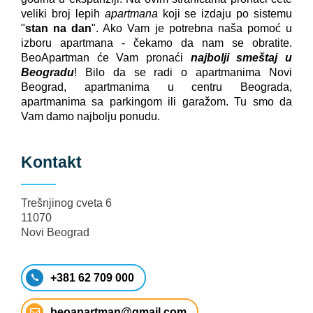
veliki broj lepih
apartmana
koji se izdaju po sistemu
"
stan na dan
". Ako Vam je potrebna naša pomoć u
izboru apartmana - čekamo da nam se obratite.
BeoApartman će Vam pronaći
najbolji smeštaj u
Beogradu
! Bilo da se radi o apartmanima Novi
Beograd, apartmanima u centru Beograda,
apartmanima sa parkingom ili garažom. Tu smo da
Vam damo najbolju ponudu.
Kontakt
Trešnjinog cveta 6
11070
Novi Beograd
+381 62 709 000
beoapartman@gmail.com