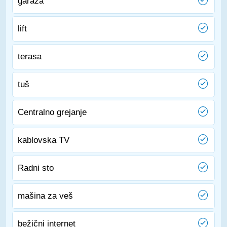
garaža
lift
terasa
tuš
Centralno grejanje
kablovska TV
Radni sto
mašina za veš
bežični internet