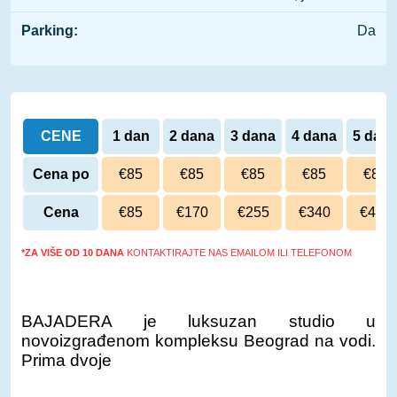
Parking:
Da
CENE
1 dan
2 dana
3 dana
4 dana
5 dan
Cena po
€85
€85
€85
€85
€85
danu
Cena
€85
€170
€255
€340
€425
*ZA VIŠE OD 10 DANA
KONTAKTIRAJTE NAS EMAILOM ILI TELEFONOM
BAJADERA je luksuzan studio u
novoizgrađenom kompleksu Beograd na vodi.
Prima dvoje