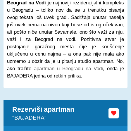
Beograd na Vodi
je najnoviji rezidencijalni kompleks
u Beogradu – toliko nov da se u trenutku pisanja
ovog teksta još uvek gradi. Sadržaja unutar naselja
još uvek nema na nivou koji bi se od istog očekivao,
ali pošto niče unutar Savamale, ono što važi za nju,
važi i za Beograd na vodi. Pozitivna stvar je
postojanje garažnog mesta čije je korišćenje
uključenu u cenu najma – a ona pak nije mala ako
uzmemo u obzir da je u pitanju studio apartman. No,
ako tražite
apartman u Beogradu na Vodi
, onda je
BAJADERA jedna od retkih prilika.
Rezerviši apartman
"BAJADERA"