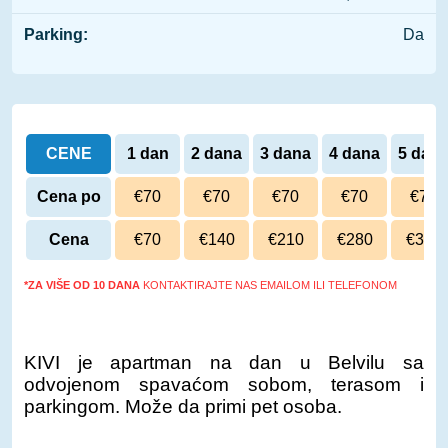
Parking:
Da
CENE
1 dan
2 dana
3 dana
4 dana
5 dan
Cena po
€70
€70
€70
€70
€70
danu
Cena
€70
€140
€210
€280
€350
*ZA VIŠE OD 10 DANA
KONTAKTIRAJTE NAS EMAILOM ILI TELEFONOM
KIVI je apartman na dan u Belvilu sa
odvojenom spavaćom sobom, terasom i
parkingom. Može da primi pet osoba.