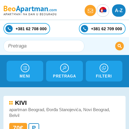
A-Z
+381 62 708 000
+381 62 709 000
MENI
PRETRAGA
FILTERI
KIVI
apartman Beograd, Đorđa Stanojevića, Novi Beograd,
Belvil
70€
P