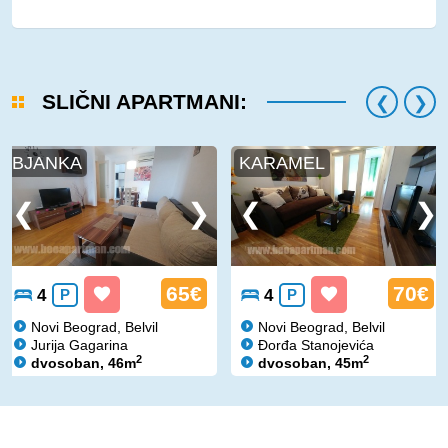
SLIČNI APARTMANI:
BJANKA
KARAMEL
65€
70€
4
P
4
P
Novi Beograd, Belvil
Novi Beograd, Belvil
Jurija Gagarina
Đorđa Stanojevića
2
2
dvosoban, 46m
dvosoban, 45m