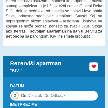
Pored mnoštva uslužnih delatnosti koje operišu u okviru
samog kompleksa tu je i čitav tržni centar (čuveni Delta
Siti), dok se nedaleko od naselja se nalazi i leva obala
Save, odnosno sada već etablirani Savski Kej sa
nepreglednim nizom splavova – restorana i klubova na
kojima se može pronaći ponešto za svačiji ukus. Stoga
ako ste tražili
povoljan apartaman na dan u Belvilu za
pet osoba
sa parkingom, KIVI ne smete propustiti.
Rezerviši apartman
"KIVI"
DATUM
Od:
Do:
IME I PREZIME