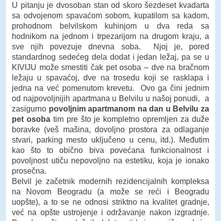
U pitanju je dvosoban stan od skoro šezdeset kvadarta
sa odvojenom spavaćom sobom, kupatilom sa kadom,
prohodnom belvilskom kuhinjom u dva reda sa
hodnikom na jednom i trpezarijom na drugom kraju, a
sve njih povezuje dnevna soba. Njoj je, pored
standardnog sedećeg dela dodat i jedan ležaj, pa se u
KIVIJU može smestiti čak pet osoba – dve na bračnom
ležaju u spavaćoj, dve na trosedu koji se rasklapa i
jedna na već pomenutom krevetu. Ovo ga čini jednim
od najpovoljnijih apartmana u Belvilu u našoj ponudi, a
zasigurno
povoljnim apartmanom na dan u Belvilu za
pet osoba
tim pre što je kompletno opremljen za duže
boravke (veš mašina, dovoljno prostora za odlaganje
stvari, parking mesto uključeno u cenu, itd.). Međutim
kao što to obično biva povećana funkcionalnost i
povoljnost utiču nepovoljno na estetiku, koja je ionako
prosečna.
Belvil je začetnik modernih rezidencijalnih kompleksa
na Novom Beogradu (a može se reći i Beogradu
uopšte), a to se ne odnosi striktno na kvalitet gradnje,
već na opšte ustrojenje i održavanje nakon izgradnje.