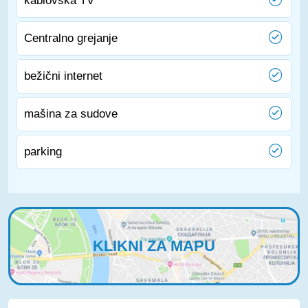
kablovska TV
Centralno grejanje
bežični internet
mašina za sudove
parking
KLIKNI ZA MAPU