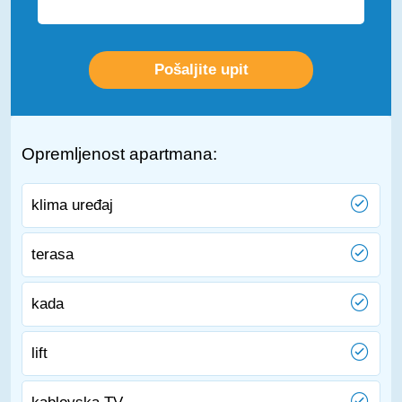
Opremljenost apartmana:
klima uređaj
terasa
kada
lift