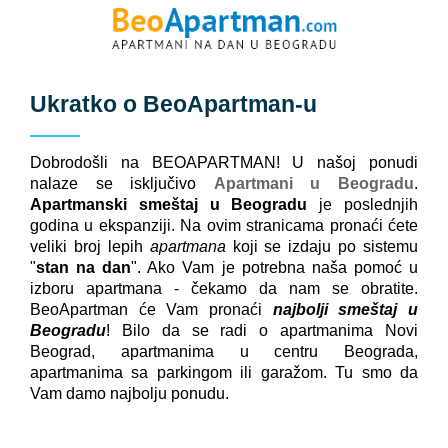
Ukratko o
BeoApartman
-u
Dobrodošli na BEOAPARTMAN! U našoj ponudi
nalaze se isključivo
Apartmani u Beogradu
.
Apartmanski smeštaj u Beogradu
je poslednjih
godina u ekspanziji. Na ovim stranicama pronaći ćete
veliki broj lepih
apartmana
koji se izdaju po sistemu
"
stan na dan
". Ako Vam je potrebna naša pomoć u
izboru apartmana - čekamo da nam se obratite.
BeoApartman će Vam pronaći
najbolji smeštaj u
Beogradu
! Bilo da se radi o apartmanima Novi
Beograd, apartmanima u centru Beograda,
apartmanima sa parkingom ili garažom. Tu smo da
Vam damo najbolju ponudu.