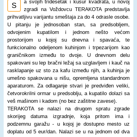
a svojih tridesetak i kusur kvadrata, u novoj
S
zgradi na Voždovcu TERAKOTA predstavlja
prihvatljivu varijantu smeštaja za do 4 odrasle osobe.
U pitanju je jednosoban stan, sa predsobljem,
odvojenim kupatilom i jednom nešto većom
prostorijom u kojoj su dnevna i spavaća, te
funkcionalno odeljenom kuhinjom i trpezarijom kao
graničnikom između to dvoje. U dnevnom delu
spakovani su lep bračni ležaj sa uzglavljem i kauč na
rasklapanje uz sto za kafu između njih, a kuhinja je
umešno spakovana u nišu, opremljena standardnom
aparaturom. Za odlaganje stvari je predviđen veliki,
četvorokrilni ormar u predsoblju, a kupatilo dolazi sa
veš mašinom i kadom (no bez zaštitne zavese).
TERAKOTA se nalazi na drugom spratu zgrade
skorijeg datuma izgradnje, koja pritom ima i
podzemnu garažu - u kojoj je dostupno mesto uz
doplatu od 5 eur/dan. Nalazi se u na jednom od dva