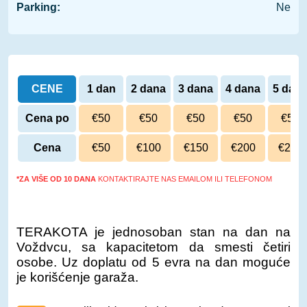
Parking:
Ne
CENE
1 dan
2 dana
3 dana
4 dana
5 dan
Cena po
€50
€50
€50
€50
€50
danu
Cena
€50
€100
€150
€200
€250
*ZA VIŠE OD 10 DANA
KONTAKTIRAJTE NAS EMAILOM ILI TELEFONOM
TERAKOTA je jednosoban stan na dan na
Voždvcu, sa kapacitetom da smesti četiri
osobe. Uz doplatu od 5 evra na dan moguće
je korišćenje garaža.