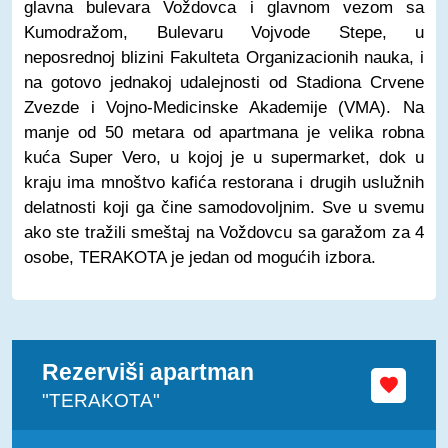
glavna bulevara Voždovca i glavnom vezom sa
Kumodražom, Bulevaru Vojvode Stepe, u
neposrednoj blizini Fakulteta Organizacionih nauka, i
na gotovo jednakoj udalejnosti od Stadiona Crvene
Zvezde i Vojno-Medicinske Akademije (VMA). Na
manje od 50 metara od apartmana je velika robna
kuća Super Vero, u kojoj je u supermarket, dok u
kraju ima mnoštvo kafića restorana i drugih uslužnih
delatnosti koji ga čine samodovoljnim. Sve u svemu
ako ste tražili smeštaj na Voždovcu sa garažom za 4
osobe, TERAKOTA je jedan od mogućih izbora.
Rezerviši apartman
"TERAKOTA"