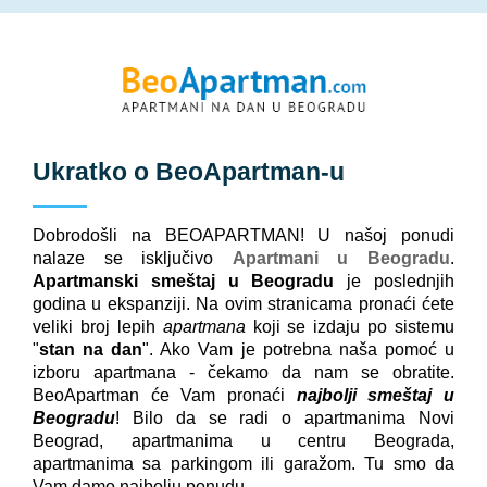
Ukratko o
BeoApartman
-u
Dobrodošli na BEOAPARTMAN! U našoj ponudi
nalaze se isključivo
Apartmani u Beogradu
.
Apartmanski smeštaj u Beogradu
je poslednjih
godina u ekspanziji. Na ovim stranicama pronaći ćete
veliki broj lepih
apartmana
koji se izdaju po sistemu
"
stan na dan
". Ako Vam je potrebna naša pomoć u
izboru apartmana - čekamo da nam se obratite.
BeoApartman će Vam pronaći
najbolji smeštaj u
Beogradu
! Bilo da se radi o apartmanima Novi
Beograd, apartmanima u centru Beograda,
apartmanima sa parkingom ili garažom. Tu smo da
Vam damo najbolju ponudu.