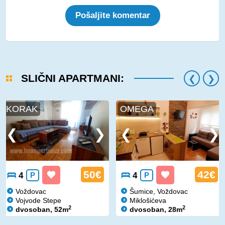
Pošaljite komentar
SLIČNI APARTMANI:
KORAK
OMEGA
50€
42€
4
P
4
P
Voždovac
Šumice, Voždovac
Vojvode Stepe
Miklošićeva
2
2
dvosoban, 52m
dvosoban, 28m