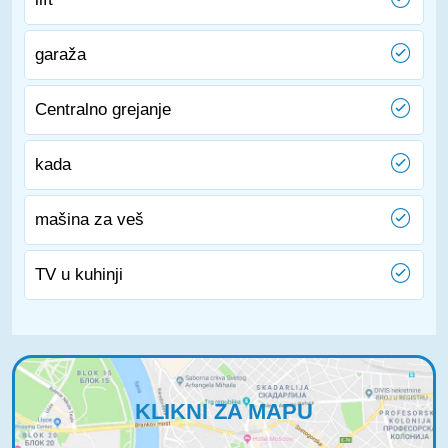
garaža
Centralno grejanje
kada
mašina za veš
TV u kuhinji
KLIKNI ZA MAPU