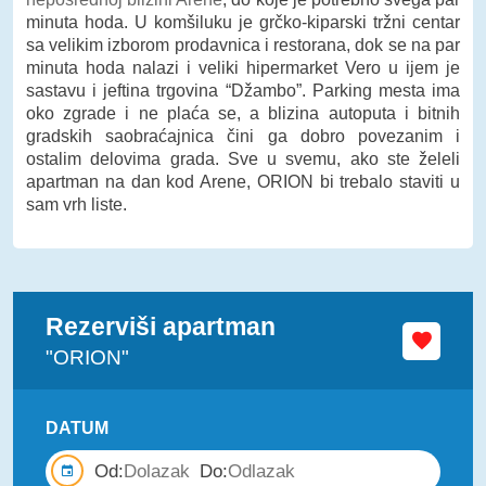
minuta hoda. U komšiluku je grčko-kiparski tržni centar
sa velikim izborom prodavnica i restorana, dok se na par
minuta hoda nalazi i veliki hipermarket Vero u ijem je
sastavu i jeftina trgovina “Džambo”. Parking mesta ima
oko zgrade i ne plaća se, a blizina autoputa i bitnih
gradskih saobraćajnica čini ga dobro povezanim i
ostalim delovima grada. Sve u svemu, ako ste želeli
apartman na dan kod Arene, ORION bi trebalo staviti u
sam vrh liste.
Rezerviši apartman
"ORION"
DATUM
Od:
Do: