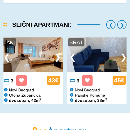
SLIČNI APARTMANI:
LAKI
BRAT
43€
45€
3
3
Novi Beograd
Novi Beograd
Otona Župančića
Pariske Komune
2
2
dvosoban, 42m
dvosoban, 38m