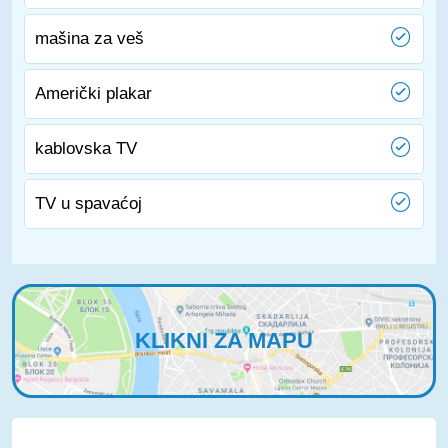
mašina za veš
Američki plakar
kablovska TV
TV u spavaćoj
KLIKNI ZA MAPU