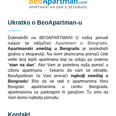
Ukratko o
BeoApartman
-u
Dobrodošli na BEOAPARTMAN! U našoj ponudi
nalaze se isključivo
Apartmani u Beogradu
.
Apartmanski smeštaj u Beogradu
je poslednjih
godina u ekspanziji. Na ovim stranicama pronaći ćete
veliki broj lepih
apartmana
koji se izdaju po sistemu
"
stan na dan
". Ako Vam je potrebna naša pomoć u
izboru apartmana - čekamo da nam se obratite.
BeoApartman će Vam pronaći
najbolji smeštaj u
Beogradu
! Bilo da se radi o apartmanima Novi
Beograd, apartmanima u centru Beograda,
apartmanima sa parkingom ili garažom. Tu smo da
Vam damo najbolju ponudu.
Kontakt