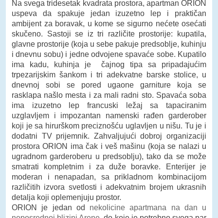
Na svega tridesetak kvadrata prostora, apartman ORION
uspeva da spakuje jedan izuzetno lep i praktičan
ambijent za boravak, u kome se sigurno nećete osećati
skučeno. Sastoji se iz tri različite prostorije: kupatila,
glavne prostorije (koja u sebe pakuje predsoblje, kuhinju
i dnevnu sobu) i jedne odvojene spavaće sobe. Kupatilo
ima kadu, kuhinja je čajnog tipa sa pripadajućim
trpezarijskim šankom i tri adekvatne barske stolice, u
dnevnoj sobi se pored ugaone garniture koja se
rasklapa našlo mesta i za mali radni sto. Spavaća soba
ima izuzetno lep francuski ležaj sa tapaciranim
uzglavljem i impozantan namenski rađen garderober
koji je sa hirurškom preciznošću uglavljen u nišu. Tu je i
dodatni TV prijemnik. Zahvaljujući dobroj organizaciji
prostora ORION ima čak i veš mašinu (koja se nalazi u
ugradnom garderoberu u predsoblju), tako da se može
smatrati kompletnim i za duže boravke. Enterijer je
moderan i nenapadan, sa prikladnom kombinacijom
različitih izvora svetlosti i adekvatnim brojem ukrasnih
detalja koji oplemenjuju prostor.
ORION je jedan od
nekolicine apartmana na dan u
neposrednoj blizini Arene
, do koje je potrebno svega par