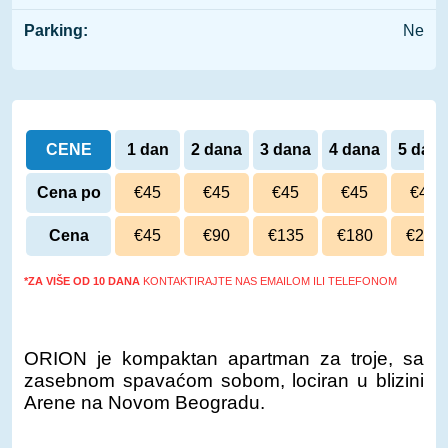
Parking:
Ne
CENE
1 dan
2 dana
3 dana
4 dana
5 dan
Cena po
€45
€45
€45
€45
€45
danu
Cena
€45
€90
€135
€180
€225
*ZA VIŠE OD 10 DANA
KONTAKTIRAJTE NAS EMAILOM ILI TELEFONOM
ORION je kompaktan apartman za troje, sa
zasebnom spavaćom sobom, lociran u blizini
Arene na Novom Beogradu.