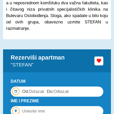
a u neposrednom komšiluku dva važna fakulteta, kao
i čitavog niza privatnih specijalističkih klinika na
Bulevaru Oslobođenja. Stoga, ako spadate u bilo koju
od ovih grupa, obavezno uzmite STEFAN u
razmatranje.
Rezerviši apartman
"STEFAN"
DATUM
Od:
Do:
IME I PREZIME