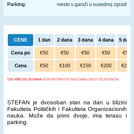
Parking:
mesto u garaži u susednoj zgradi
CENE
1 dan
2 dana
3 dana
4 dana
5 dan
Cena po
€50
€50
€50
€50
€50
danu
Cena
€50
€100
€150
€200
€250
*ZA VIŠE OD 10 DANA
KONTAKTIRAJTE NAS EMAILOM ILI TELEFONOM
STEFAN je dvosoban stan na dan u blizini
Fakulteta Političkih i Fakulteta Organizacionih
nauka. Može da primi dvoje, ima terasu i
parking.