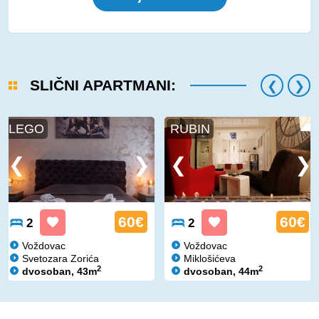
SLIČNI APARTMANI:
LEGO
RUBIN
60€
60€
2
2
Voždovac
Voždovac
Svetozara Zorića
Miklošićeva
2
2
dvosoban, 43m
dvosoban, 44m