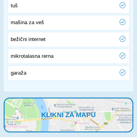
tuš
mašina za veš
bežični internet
mikrotalasna rerna
garaža
KLIKNI ZA MAPU