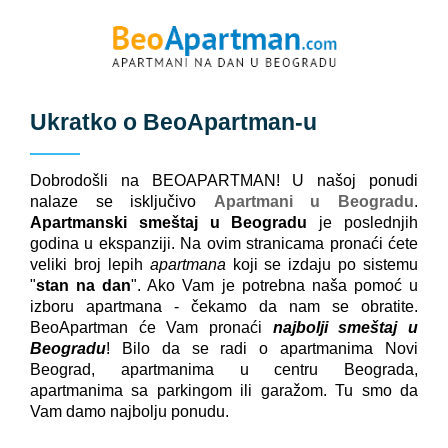
Ukratko o
BeoApartman
-u
Dobrodošli na BEOAPARTMAN! U našoj ponudi
nalaze se isključivo
Apartmani u Beogradu
.
Apartmanski smeštaj u Beogradu
je poslednjih
godina u ekspanziji. Na ovim stranicama pronaći ćete
veliki broj lepih
apartmana
koji se izdaju po sistemu
"
stan na dan
". Ako Vam je potrebna naša pomoć u
izboru apartmana - čekamo da nam se obratite.
BeoApartman će Vam pronaći
najbolji smeštaj u
Beogradu
! Bilo da se radi o apartmanima Novi
Beograd, apartmanima u centru Beograda,
apartmanima sa parkingom ili garažom. Tu smo da
Vam damo najbolju ponudu.