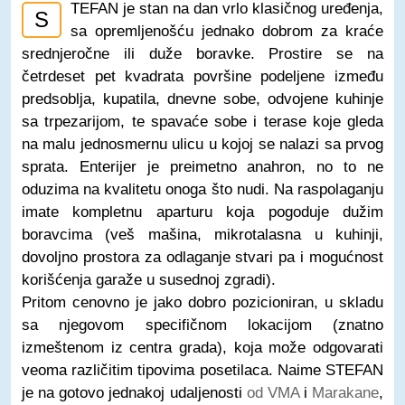
TEFAN je stan na dan vrlo klasičnog uređenja,
S
sa opremljenošću jednako dobrom za kraće
srednjeročne ili duže boravke. Prostire se na
četrdeset pet kvadrata površine podeljene između
predsoblja, kupatila, dnevne sobe, odvojene kuhinje
sa trpezarijom, te spavaće sobe i terase koje gleda
na malu jednosmernu ulicu u kojoj se nalazi sa prvog
sprata. Enterijer je preimetno anahron, no to ne
oduzima na kvalitetu onoga što nudi. Na raspolaganju
imate kompletnu aparturu koja pogoduje dužim
boravcima (veš mašina, mikrotalasna u kuhinji,
dovoljno prostora za odlaganje stvari pa i mogućnost
korišćenja garaže u susednoj zgradi).
Pritom cenovno je jako dobro pozicioniran, u skladu
sa njegovom specifičnom lokacijom (znatno
izmeštenom iz centra grada), koja može odgovarati
veoma različitim tipovima posetilaca. Naime STEFAN
je na gotovo jednakoj udaljenosti
od VMA
i
Marakane
,