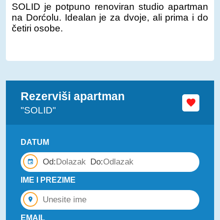
SOLID je potpuno renoviran studio apartman
na Dorćolu. Idealan je za dvoje, ali prima i do
četiri osobe.
Rezerviši apartman
"SOLID"
DATUM
Od:
Do:
IME I PREZIME
EMAIL