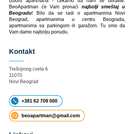
izboru apartmana - čekamo da nam se obratite.
BeoApartman će Vam pronaći
najbolji smeštaj u
Beogradu
! Bilo da se radi o apartmanima Novi
Beograd, apartmanima u centru Beograda,
apartmanima sa parkingom ili garažom. Tu smo da
Vam damo najbolju ponudu.
Kontakt
Trešnjinog cveta 6
11070
Novi Beograd
+381 62 709 000
beoapartman@gmail.com