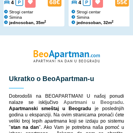
68€
55€
4
P
4
P
Strogi centar
Strogi centar
Simina
Simina
2
2
jednosoban, 35m
jednosoban, 32m
Ukratko o
BeoApartman
-u
Dobrodošli na BEOAPARTMAN! U našoj ponudi
nalaze se isključivo
Apartmani u Beogradu
.
Apartmanski smeštaj u Beogradu
je poslednjih
godina u ekspanziji. Na ovim stranicama pronaći ćete
veliki broj lepih
apartmana
koji se izdaju po sistemu
"
stan na dan
". Ako Vam je potrebna naša pomoć u