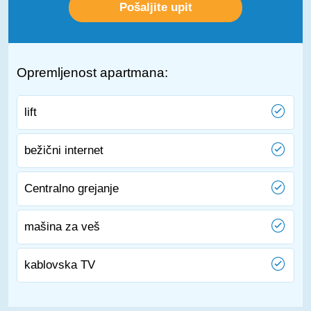
Opremljenost apartmana:
lift
bežični internet
Centralno grejanje
mašina za veš
kablovska TV