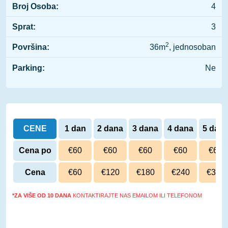
Broj Osoba:
4
Sprat:
3
2
Površina:
36m
, jednosoban
Parking:
Ne
CENE
1 dan
2 dana
3 dana
4 dana
5 dan
Cena po
€60
€60
€60
€60
€60
danu
Cena
€60
€120
€180
€240
€300
*ZA VIŠE OD 10 DANA
KONTAKTIRAJTE NAS EMAILOM ILI TELEFONOM