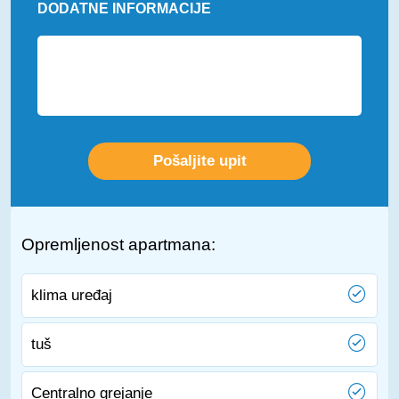
DODATNE INFORMACIJE
Opremljenost apartmana:
klima uređaj
tuš
Centralno grejanje