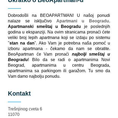
Ukratko o
BeoApartman
-u
Dobrodošli na BEOAPARTMAN! U našoj ponudi
nalaze se isključivo
Apartmani u Beogradu
.
Apartmanski smeštaj u Beogradu
je poslednjih
godina u ekspanziji. Na ovim stranicama pronaći ćete
veliki broj lepih
apartmana
koji se izdaju po sistemu
"
stan na dan
". Ako Vam je potrebna naša pomoć u
izboru apartmana - čekamo da nam se obratite.
BeoApartman će Vam pronaći
najbolji smeštaj u
Beogradu
! Bilo da se radi o apartmanima Novi
Beograd, apartmanima u centru Beograda,
apartmanima sa parkingom ili garažom. Tu smo da
Vam damo najbolju ponudu.
Kontakt
Trešnjinog cveta 6
11070