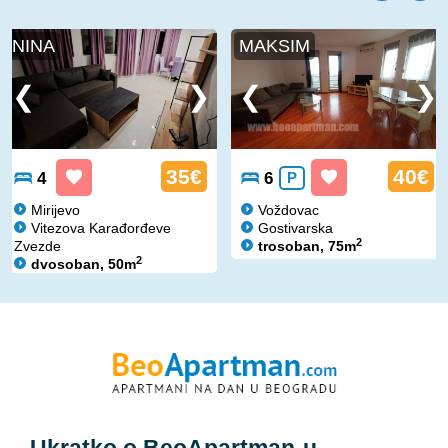
NINA
MAKSIM
35€
40€
4
6
P
Mirijevo
Voždovac
Vitezova Karađorđeve
Gostivarska
2
Zvezde
trosoban, 75m
2
dvosoban, 50m