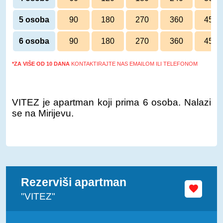
5 osoba
90
180
270
360
450
6 osoba
90
180
270
360
450
*ZA VIŠE OD 10 DANA
KONTAKTIRAJTE NAS EMAILOM ILI TELEFONOM
VITEZ je apartman koji prima 6 osoba. Nalazi
se na Mirijevu.
Rezerviši apartman
"VITEZ"