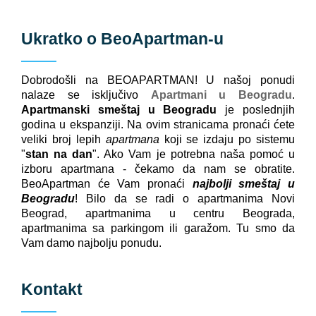
Ukratko o
BeoApartman
-u
Dobrodošli na BEOAPARTMAN! U našoj ponudi
nalaze se isključivo
Apartmani u Beogradu
.
Apartmanski smeštaj u Beogradu
je poslednjih
godina u ekspanziji. Na ovim stranicama pronaći ćete
veliki broj lepih
apartmana
koji se izdaju po sistemu
"
stan na dan
". Ako Vam je potrebna naša pomoć u
izboru apartmana - čekamo da nam se obratite.
BeoApartman će Vam pronaći
najbolji smeštaj u
Beogradu
! Bilo da se radi o apartmanima Novi
Beograd, apartmanima u centru Beograda,
apartmanima sa parkingom ili garažom. Tu smo da
Vam damo najbolju ponudu.
Kontakt