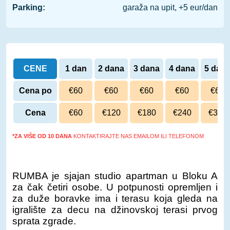
Parking:
garaža na upit, +5 eur/dan
CENE
1 dan
2 dana
3 dana
4 dana
5 dan
Cena po
€60
€60
€60
€60
€60
danu
Cena
€60
€120
€180
€240
€300
*ZA VIŠE OD 10 DANA
KONTAKTIRAJTE NAS EMAILOM ILI TELEFONOM
RUMBA je sjajan studio apartman u Bloku A
za čak četiri osobe. U potpunosti opremljen i
za duže boravke ima i terasu koja gleda na
igralište za decu na džinovskoj terasi prvog
sprata zgrade.