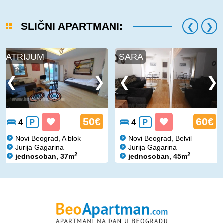
SLIČNI APARTMANI:
ATRIJUM
SARA
50€
60€
4
P
4
P
Novi Beograd, A blok
Novi Beograd, Belvil
Jurija Gagarina
Jurija Gagarina
2
2
jednosoban, 37m
jednosoban, 45m