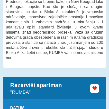
Prednosti lokacije su brojne, kako za Novi Beograd tako
i Beograd uopšte. Kao što je slučaj i sa drugim
stanovima na dan u Bloku A
, karakterišu je vrhunsko
održavanje, impresivne zajedničke prostorije i mnoštvo
komercijalnih i zabavnih sadržaja u okruženju - i
udaljavaju opšti standard življenja u ovom kvartu
miljama iznad beogradskog proseka. Veza sa drugim
delovima grada obezbeđena je raznim rutama gradskog
prevoza, a stanice se nalaze u radijusu manjem od 100
metara. Sve u svemu, ukoliko ste tražili sjajan studio u
Bloku A, za četiri osobe, RUMBA vam to nedvosmisleno
nudi.
Rezerviši apartman
"RUMBA"
DATUM