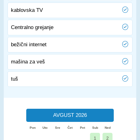
kablovska TV
Centralno grejanje
bežični internet
mašina za veš
tuš
AVGUST 2026
Pon
Uto
Sre
Čet
Pet
Sub
Ned
1
2