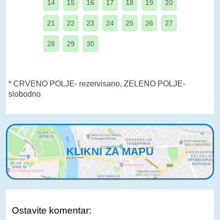
14
15
16
17
18
19
20
21
22
23
24
25
26
27
28
29
30
* CRVENO POLJE- rezervisano, ZELENO POLJE-
slobodno
KLIKNI ZA MAPU
Ostavite komentar: