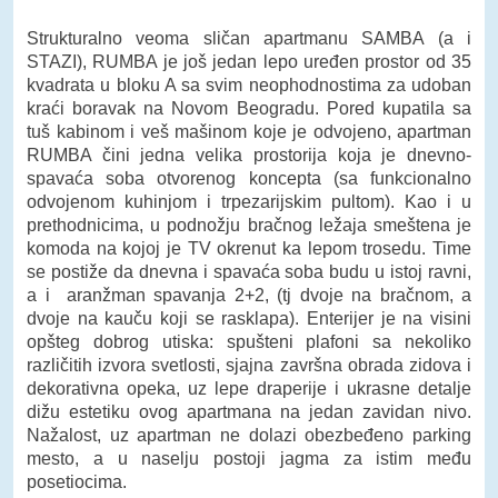
Strukturalno veoma sličan apartmanu SAMBA (a i
STAZI), RUMBA je još jedan lepo uređen prostor od 35
kvadrata u bloku A sa svim neophodnostima za udoban
kraći boravak na Novom Beogradu. Pored kupatila sa
tuš kabinom i veš mašinom koje je odvojeno, apartman
RUMBA čini jedna velika prostorija koja je dnevno-
spavaća soba otvorenog koncepta (sa funkcionalno
odvojenom kuhinjom i trpezarijskim pultom). Kao i u
prethodnicima, u podnožju bračnog ležaja smeštena je
komoda na kojoj je TV okrenut ka lepom trosedu. Time
se postiže da dnevna i spavaća soba budu u istoj ravni,
a i aranžman spavanja 2+2, (tj dvoje na bračnom, a
dvoje na kauču koji se rasklapa). Enterijer je na visini
opšteg dobrog utiska: spušteni plafoni sa nekoliko
različitih izvora svetlosti, sjajna završna obrada zidova i
dekorativna opeka, uz lepe draperije i ukrasne detalje
dižu estetiku ovog apartmana na jedan zavidan nivo.
Nažalost, uz apartman ne dolazi obezbeđeno parking
mesto, a u naselju postoji jagma za istim među
posetiocima.