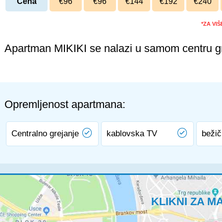
Cena
€96
€96
€144
€192
€240
*ZA VI
Apartman MIKIKI se nalazi u samom centru g
Opremljenost apartmana:
Centralno grejanje
kablovska TV
bežič
KLIKNI ZA M