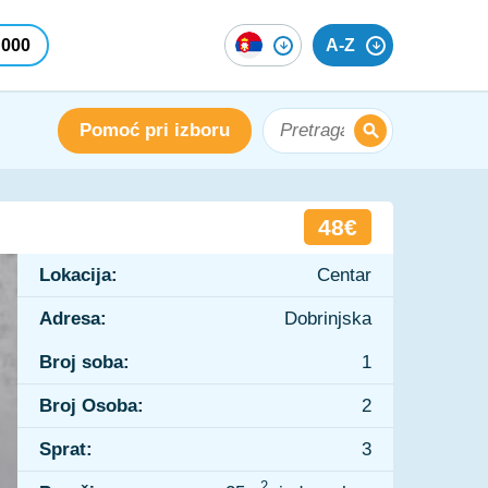
 000
A-Z
Pomoć pri izboru
48€
Lokacija:
Centar
Adresa:
Dobrinjska
Broj soba:
1
Broj Osoba:
2
Sprat:
3
2