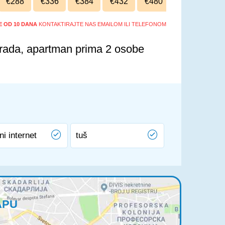
€288
€336
€384
€432
€480
ŠE OD 10 DANA
KONTAKTIRAJTE NAS EMAILOM ILI TELEFONOM
rada, apartman prima 2 osobe
ni internet
tuš
APU