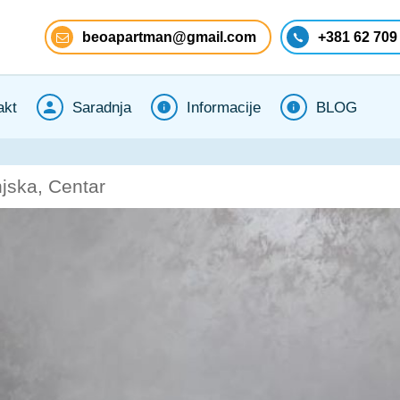
beoapartman@gmail.com
+381 62 709
akt
Saradnja
Informacije
BLOG
jska, Centar