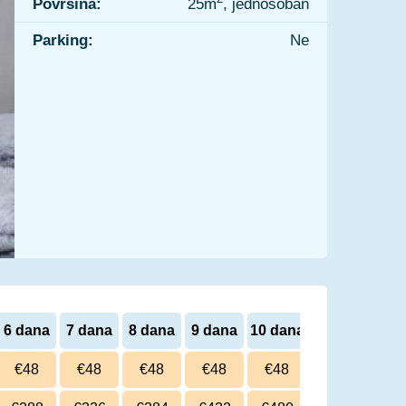
Površina:
25m
, jednosoban
Parking:
Ne
6 dana
7 dana
8 dana
9 dana
10 dana
€48
€48
€48
€48
€48