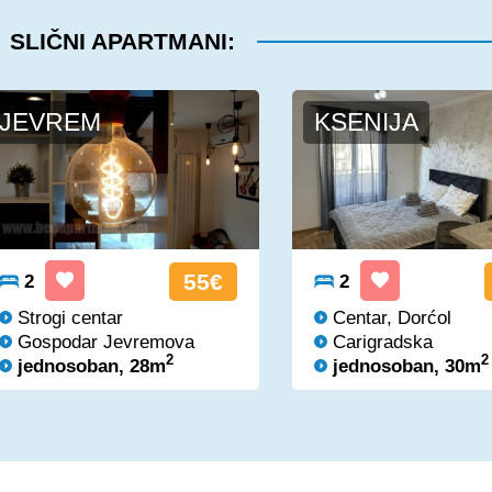
SLIČNI APARTMANI:
JEVREM
KSENIJA
55€
2
2
Strogi centar
Centar, Dorćol
Gospodar Jevremova
Carigradska
2
2
jednosoban, 28m
jednosoban, 30m