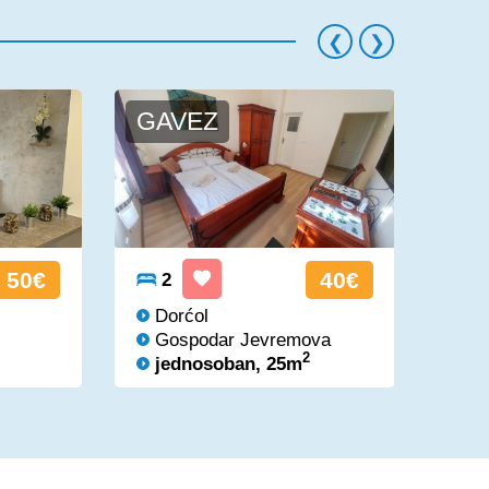
GAVEZ
KO
50€
40€
2
2
Dorćol
St
Gospodar Jevremova
Ka
2
jednosoban, 25m
je