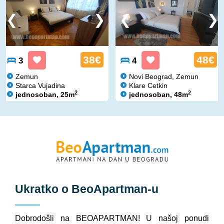
38€
48€
3
4
Zemun
Novi Beograd, Zemun
Starca Vujadina
Klare Cetkin
2
2
jednosoban, 25m
jednosoban, 48m
Ukratko o
BeoApartman
-u
Dobrodošli na BEOAPARTMAN! U našoj ponudi