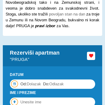
Novobeogradskoj tako i na Zemunskoj strani, i
veoma je dobro snabdeven za svakodnevni život.
Stoga, ukoliko ste tražili
povoljan stan na dan
za troje
u Zemunu ili na Novom Beogradu, bukvalno ni korak
dalje! PRUGA je
pravi izbor
za Vas.
Rezerviši apartman
"PRUGA"
DATUM
Od:
Do:
IME I PREZIME