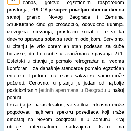
danas, gotovo egzotičnim rasporedom
prostorija, PRUGA je
super povoljan stan na dan
na
samoj granici Novog Beograda i Zemuna.
Strukturalno čine ga predsoblje, odovojena kuhinja,
izdvojena trpezarija, prostrano kupatilo, te velika
dnevno spavaća soba sa radnim odeljkom. Servisno,
u pitanju je vrlo opremljen stan podesan za duže
boravke, do tri osobe u aranžmanu spavanja 2+1.
Estetski u pitanju je pomalo retrogradan ali veoma
komforan i za današnje standarde pomalo egzotičan
enterijer. I pritom ima terasu kakva se samo može
poželeti. Cenovno, u pitanju je jedan od najbolje
pozicioniranih
jeftinih apartmana u Beogradu
u našoj
ponudi.
Lokacija je, paradoksalno, versatilna, odnosno može
pogodovati najširem spektru posetilaca koji traže
smeštaj na Novom beogradu ili u Zemunu. Kraj
obiluje interesatnim sadržajima kako na