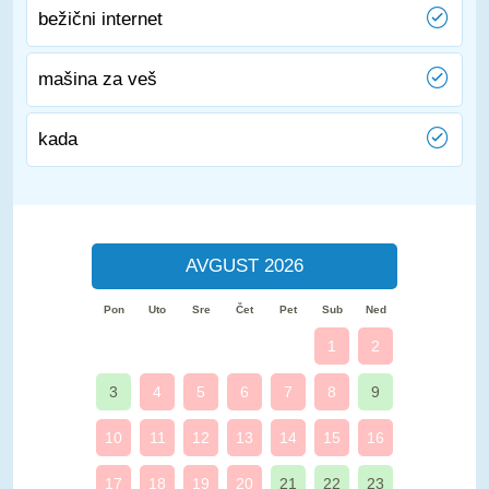
bežični internet
mašina za veš
kada
AVGUST 2026
Pon
Uto
Sre
Čet
Pet
Sub
Ned
1
2
3
4
5
6
7
8
9
10
11
12
13
14
15
16
17
18
19
20
21
22
23