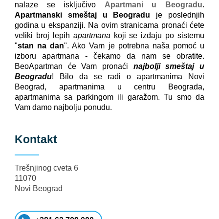
nalaze se isključivo
Apartmani u Beogradu
.
Apartmanski smeštaj u Beogradu
je poslednjih
godina u ekspanziji. Na ovim stranicama pronaći ćete
veliki broj lepih
apartmana
koji se izdaju po sistemu
"
stan na dan
". Ako Vam je potrebna naša pomoć u
izboru apartmana - čekamo da nam se obratite.
BeoApartman će Vam pronaći
najbolji smeštaj u
Beogradu
! Bilo da se radi o apartmanima Novi
Beograd, apartmanima u centru Beograda,
apartmanima sa parkingom ili garažom. Tu smo da
Vam damo najbolju ponudu.
Kontakt
Trešnjinog cveta 6
11070
Novi Beograd