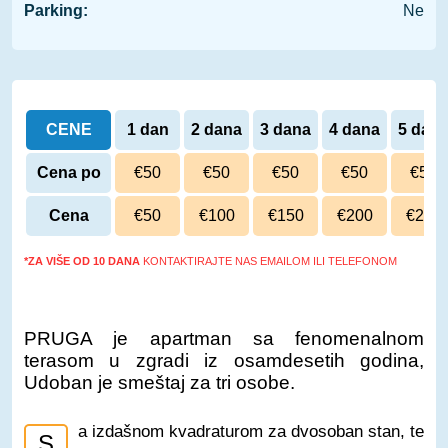
Parking:
Ne
CENE
1 dan
2 dana
3 dana
4 dana
5 dan
Cena po
€50
€50
€50
€50
€50
danu
Cena
€50
€100
€150
€200
€250
*ZA VIŠE OD 10 DANA
KONTAKTIRAJTE NAS EMAILOM ILI TELEFONOM
PRUGA je apartman sa fenomenalnom
terasom u zgradi iz osamdesetih godina,
Udoban je smeštaj za tri osobe.
a izdašnom kvadraturom za dvosoban stan, te
S