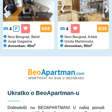
65€
60€
4
P
4
Novi Beograd, Belvil
Novi Beograd, A blok
Jurija Gagarina
Uroša Martinovića
2
2
dvosoban, 45m
dvosoban, 50m
Ukratko o
BeoApartman
-u
Dobrodošli na BEOAPARTMAN! U našoj ponudi