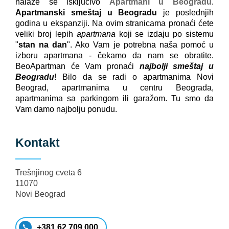
nalaze se isključivo
Apartmani u Beogradu
.
Apartmanski smeštaj u Beogradu
je poslednjih
godina u ekspanziji. Na ovim stranicama pronaći ćete
veliki broj lepih
apartmana
koji se izdaju po sistemu
"
stan na dan
". Ako Vam je potrebna naša pomoć u
izboru apartmana - čekamo da nam se obratite.
BeoApartman će Vam pronaći
najbolji smeštaj u
Beogradu
! Bilo da se radi o apartmanima Novi
Beograd, apartmanima u centru Beograda,
apartmanima sa parkingom ili garažom. Tu smo da
Vam damo najbolju ponudu.
Kontakt
Trešnjinog cveta 6
11070
Novi Beograd
+381 62 709 000