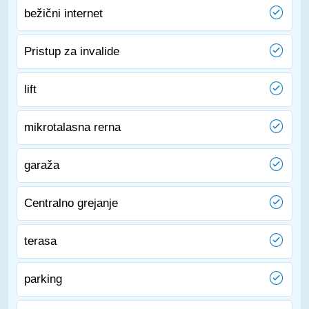
bežični internet
Pristup za invalide
lift
mikrotalasna rerna
garaža
Centralno grejanje
terasa
parking