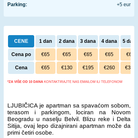
Parking:
+5 eur
CENE
1 dan
2 dana
3 dana
4 dana
5 dan
Cena po
€65
€65
€65
€65
€65
danu
Cena
€65
€130
€195
€260
€325
*ZA VIŠE OD 10 DANA
KONTAKTIRAJTE NAS EMAILOM ILI TELEFONOM
LJUBIČICA je apartman sa spavaćom sobom,
terasom i parkingom, lociran na Novom
Beogradu u naselju Belvil. Blizu reke i Delta
Sitija, ovaj lepo dizajnirani apartman može da
primi četiri osobe.