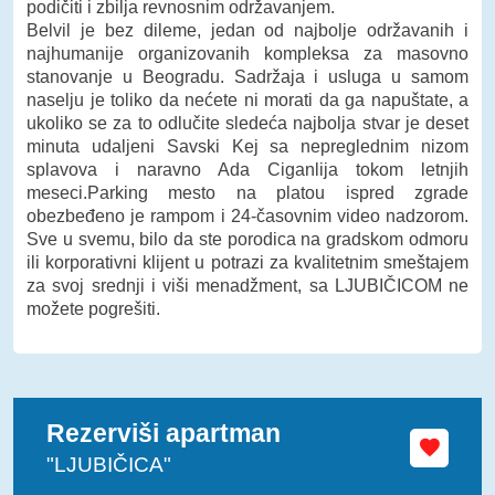
podičiti i zbilja revnosnim održavanjem.
Belvil je bez dileme, jedan od najbolje održavanih i
najhumanije organizovanih kompleksa za masovno
stanovanje u Beogradu. Sadržaja i usluga u samom
naselju je toliko da nećete ni morati da ga napuštate, a
ukoliko se za to odlučite sledeća najbolja stvar je deset
minuta udaljeni Savski Kej sa nepreglednim nizom
splavova i naravno Ada Ciganlija tokom letnjih
meseci.Parking mesto na platou ispred zgrade
obezbeđeno je rampom i 24-časovnim video nadzorom.
Sve u svemu, bilo da ste porodica na gradskom odmoru
ili korporativni klijent u potrazi za kvalitetnim smeštajem
za svoj srednji i viši menadžment, sa LJUBIČICOM ne
možete pogrešiti.
Rezerviši apartman
"LJUBIČICA"