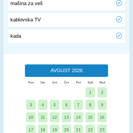
mašina za veš
kablovska TV
kada
AVGUST 2026
Pon
Uto
Sre
Čet
Pet
Sub
Ned
1
2
3
4
5
6
7
8
9
10
11
12
13
14
15
16
17
18
19
20
21
22
23