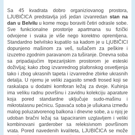
Sa 45 kvadrata dobro organiziovanog prostora,
LJUBIČICA predstavlja još jedan izvanredan
stan na
dan u Belvilu
u kome mogu boraviti četiri odrasle sobe.
Sve funkcionalne prostorije apartmana su fizički
odvojene i svaka je više nego korektno opremljena.
Standardno belvilsko kupatilo sa kadom je u LjUBIČICI
dopunjeno mašinom za veš, sušačem za peškire i
izuzetno zgodnim paravanom za tuširanje. Dnevna soba
sa pripadajućim trpezarijskim prostorom je esteski
doživljaj; kako zbog izvanrednog plafonskog osvetljenja
tako i zbog ukrasnih tapeta i izvanredne zbirke ukrasnih
detalja. U njemu je veliki zagasito smeđi trosed koji se
raskalapa u dodatni komforan ležaj za dvoje. Kuhinja
ima veliku radnu površinu i zavidnu kolekciju aparature
koja pored standardne uključuje sudo-mašinu i
mikrotalasnu pećnicu. Spavaća soba je ušukana između
malog poluzatvorenog balkona i dnevne sobe, a u njoj je
udoban bračni ležaj sa tapaciranim uzglavljem i veliki
kombinovani garderober sa releksivnom površinom
vrata. Pored navedenih kvaliteta, LJUBIČICA se može