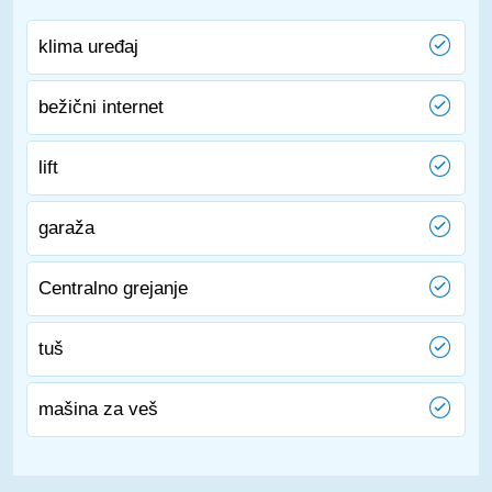
klima uređaj
bežični internet
lift
garaža
Centralno grejanje
tuš
mašina za veš