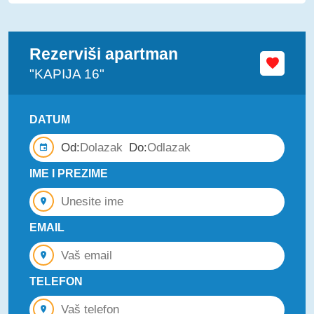
Rezerviši apartman
"KAPIJA 16"
DATUM
Od:
Do:
IME I PREZIME
EMAIL
TELEFON