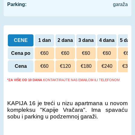
Parking:
garaža
CENE
1 dan
2 dana
3 dana
4 dana
5 dan
Cena po
€60
€60
€60
€60
€60
danu
Cena
€60
€120
€180
€240
€300
*ZA VIŠE OD 10 DANA
KONTAKTIRAJTE NAS EMAILOM ILI TELEFONOM
KAPIJA 16 je treći u nizu apartmana u novom
kompleksu "Kapije Vračara". Ima spavaću
sobu i parking u podzemnoj garaži.