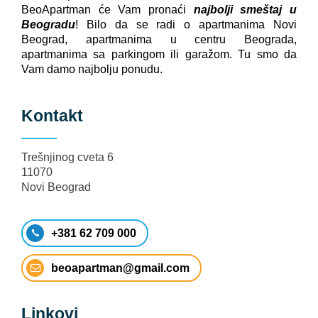
BeoApartman će Vam pronaći
najbolji smeštaj u
Beogradu
! Bilo da se radi o apartmanima Novi
Beograd, apartmanima u centru Beograda,
apartmanima sa parkingom ili garažom. Tu smo da
Vam damo najbolju ponudu.
Kontakt
Trešnjinog cveta 6
11070
Novi Beograd
+381 62 709 000
beoapartman@gmail.com
Linkovi