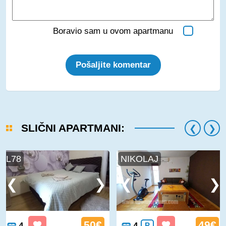
Boravio sam u ovom apartmanu
Pošaljite komentar
SLIČNI APARTMANI:
L78
NIKOLAJ
50€
49€
4
4
P