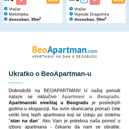
Vračar
Vračar
Metohijska
Vojvode Dragomira
2
2
dvosoban, 35m
dvosoban, 50m
Ukratko o
BeoApartman
-u
Dobrodošli na BEOAPARTMAN! U našoj ponudi
nalaze se isključivo
Apartmani u Beogradu
.
Apartmanski smeštaj u Beogradu
je poslednjih
godina u ekspanziji. Na ovim stranicama pronaći ćete
veliki broj lepih
apartmana
koji se izdaju po sistemu
"
stan na dan
". Ako Vam je potrebna naša pomoć u
izboru apartmana - čekamo da nam se obratite.