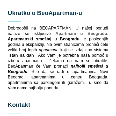
Ukratko o
BeoApartman
-u
Dobrodošli na BEOAPARTMAN! U našoj ponudi
nalaze se isključivo
Apartmani u Beogradu
.
Apartmanski smeštaj u Beogradu
je poslednjih
godina u ekspanziji. Na ovim stranicama pronaći ćete
veliki broj lepih
apartmana
koji se izdaju po sistemu
"
stan na dan
". Ako Vam je potrebna naša pomoć u
izboru apartmana - čekamo da nam se obratite.
BeoApartman će Vam pronaći
najbolji smeštaj u
Beogradu
! Bilo da se radi o apartmanima Novi
Beograd, apartmanima u centru Beograda,
apartmanima sa parkingom ili garažom. Tu smo da
Vam damo najbolju ponudu.
Kontakt