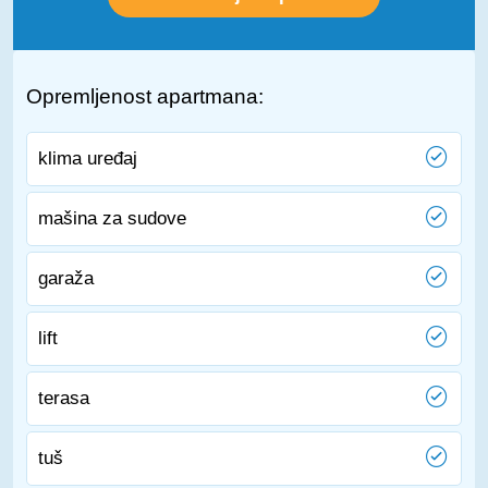
Opremljenost apartmana:
klima uređaj
mašina za sudove
garaža
lift
terasa
tuš