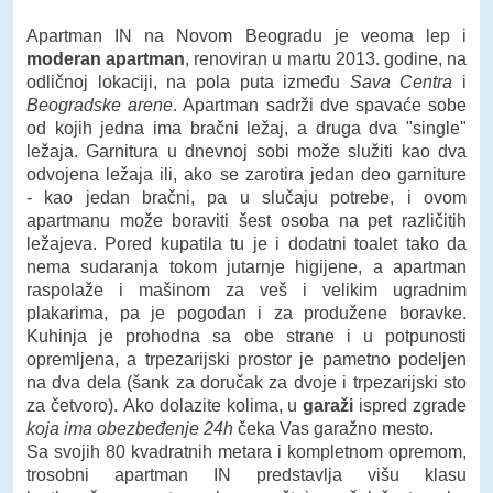
Apartman IN na Novom Beogradu je veoma lep i
moderan apartman
, renoviran u martu 2013. godine, na
odličnoj lokaciji, na pola puta između
Sava Centra
i
Beogradske arene
. Apartman sadrži dve spavaće sobe
od kojih jedna ima bračni ležaj, a druga dva "single"
ležaja. Garnitura u dnevnoj sobi može služiti kao dva
odvojena ležaja ili, ako se zarotira jedan deo garniture
- kao jedan bračni, pa u slučaju potrebe, i ovom
apartmanu može boraviti šest osoba na pet različitih
ležajeva. Pored kupatila tu je i dodatni toalet tako da
nema sudaranja tokom jutarnje higijene, a apartman
raspolaže i mašinom za veš i velikim ugradnim
plakarima, pa je pogodan i za produžene boravke.
Kuhinja je prohodna sa obe strane i u potpunosti
opremljena, a trpezarijski prostor je pametno podeljen
na dva dela (šank za doručak za dvoje i trpezarijski sto
za četvoro). Ako dolazite kolima, u
garaži
ispred zgrade
koja ima obezbeđenje 24h
čeka Vas garažno mesto.
Sa svojih 80 kvadratnih metara i kompletnom opremom,
trosobni apartman IN predstavlja višu klasu