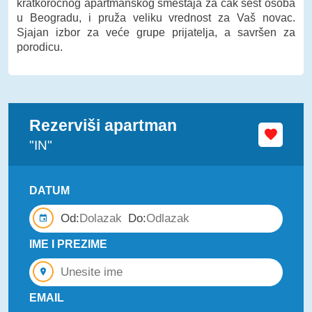
kratkoročnog apartmanskog smeštaja za čak šest osoba
u Beogradu, i pruža veliku vrednost za Vaš novac.
Sjajan izbor za veće grupe prijatelja, a savršen za
porodicu.
Rezerviši apartman
"IN"
DATUM
Od:
Do:
IME I PREZIME
EMAIL