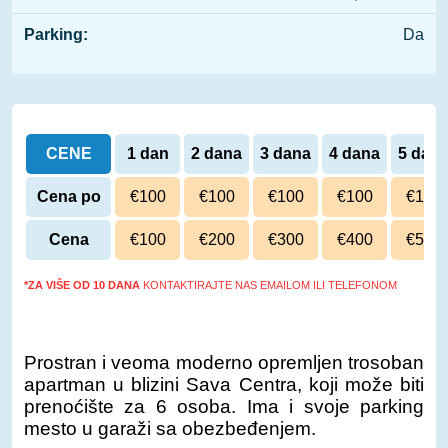
Parking:
Da
CENE
1 dan
2 dana
3 dana
4 dana
5 dan
Cena po
€100
€100
€100
€100
€100
danu
Cena
€100
€200
€300
€400
€500
*ZA VIŠE OD 10 DANA
KONTAKTIRAJTE NAS EMAILOM ILI TELEFONOM
Prostran i veoma moderno opremljen trosoban
apartman u blizini Sava Centra, koji može biti
prenoćište za 6 osoba. Ima i svoje parking
mesto u garaži sa obezbeđenjem.