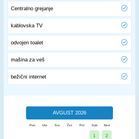
Centralno grejanje
kablovska TV
odvojen toalet
mašina za veš
bežični internet
AVGUST 2026
Pon
Uto
Sre
Čet
Pet
Sub
Ned
1
2