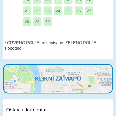
14
15
16
17
18
19
20
21
22
23
24
25
26
27
28
29
30
* CRVENO POLJE- rezervisano, ZELENO POLJE-
slobodno
KLIKNI ZA MAPU
Ostavite komentar: