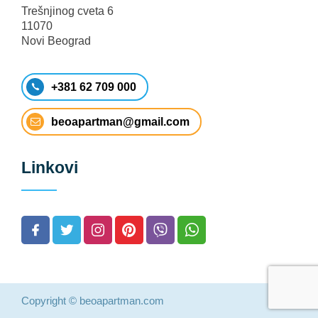
Trešnjinog cveta 6
11070
Novi Beograd
+381 62 709 000
beoapartman@gmail.com
Linkovi
Copyright © beoapartman.com