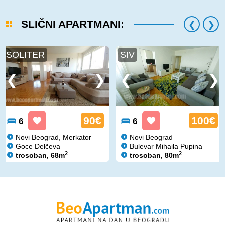
SLIČNI APARTMANI:
SOLITER
SIV
90€
100€
6
6
Novi Beograd, Merkator
Novi Beograd
Goce Delčeva
Bulevar Mihaila Pupina
2
2
trosoban, 68m
trosoban, 80m