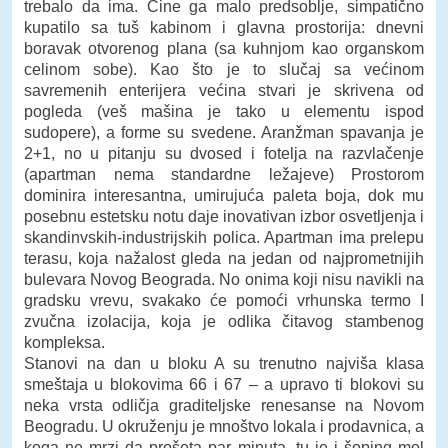
trebalo da ima. Čine ga malo predsoblje, simpatično
kupatilo sa tuš kabinom i glavna prostorija: dnevni
boravak otvorenog plana (sa kuhnjom kao organskom
celinom sobe). Kao što je to slučaj sa većinom
savremenih enterijera većina stvari je skrivena od
pogleda (veš mašina je tako u elementu ispod
sudopere), a forme su svedene. Aranžman spavanja je
2+1, no u pitanju su dvosed i fotelja na razvlačenje
(apartman nema standardne ležajeve) Prostorom
dominira interesantna, umirujuća paleta boja, dok mu
posebnu estetsku notu daje inovativan izbor osvetljenja i
skandinvskih-industrijskih polica. Apartman ima prelepu
terasu, koja nažalost gleda na jedan od najprometnijih
bulevara Novog Beograda. No onima koji nisu navikli na
gradsku vrevu, svakako će pomoći vrhunska termo I
zvučna izolacija, koja je odlika čitavog stambenog
kompleksa.
Stanovi na dan u bloku A su trenutno najviša klasa
smeštaja u blokovima 66 i 67 – a upravo ti blokovi su
neka vrsta odličja graditeljske renesanse na Novom
Beogradu. U okruženju je mnoštvo lokala i prodavnica, a
koga ne mrzi da prošeta par minuta, tu je i šoping mol