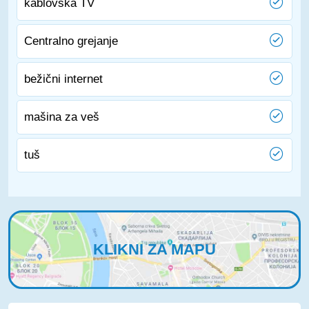
kablovska TV
Centralno grejanje
bežični internet
mašina za veš
tuš
KLIKNI ZA MAPU