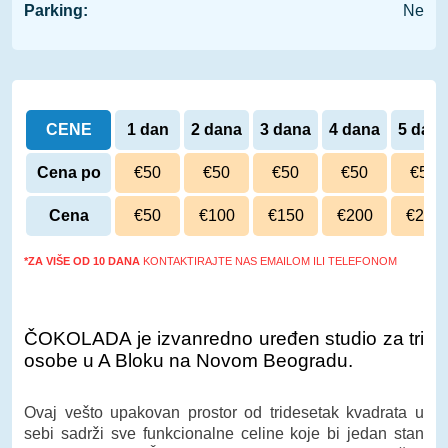
Parking:
Ne
CENE
1 dan
2 dana
3 dana
4 dana
5 dan
Cena po
€50
€50
€50
€50
€50
danu
Cena
€50
€100
€150
€200
€250
*ZA VIŠE OD 10 DANA
KONTAKTIRAJTE NAS EMAILOM ILI TELEFONOM
ČOKOLADA je izvanredno uređen studio za tri
osobe u A Bloku na Novom Beogradu.
Ovaj vešto upakovan prostor od tridesetak kvadrata u
sebi sadrži sve funkcionalne celine koje bi jedan stan