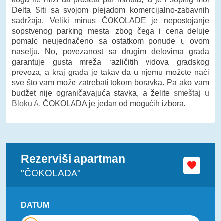
Delta Siti sa svojom plejadom komercijalno-zabavnih
sadržaja. Veliki minus ČOKOLADE je nepostojanje
sopstvenog parking mesta, zbog čega i cena deluje
pomalo neujednačeno sa ostatkom ponude u ovom
naselju. No, povezanost sa drugim delovima grada
garantuje gusta mreža različitih vidova gradskog
prevoza, a kraj grada je takav da u njemu možete naći
sve što vam može zatrebati tokom boravka. Pa ako vam
budžet nije ograničavajuća stavka, a želite
smeštaj u
Bloku A,
ČOKOLADA je jedan od mogućih izbora.
Rezerviši apartman
"ČOKOLADA"
DATUM