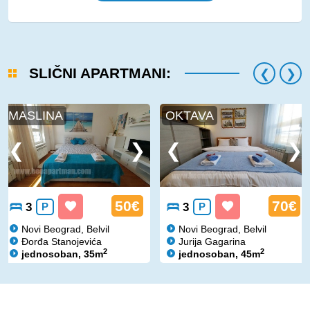
SLIČNI APARTMANI:
MASLINA
OKTAVA
50€
70€
3
P
3
P
Novi Beograd, Belvil
Novi Beograd, Belvil
Đorđa Stanojevića
Jurija Gagarina
2
2
jednosoban, 35m
jednosoban, 45m