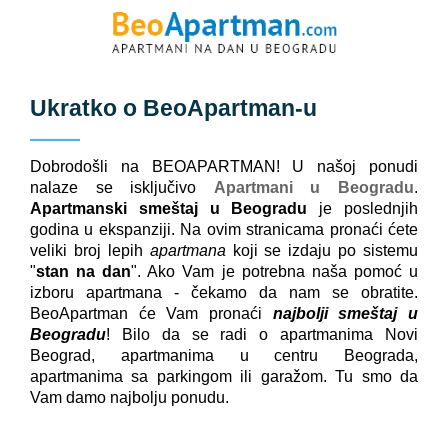
Ukratko o
BeoApartman
-u
Dobrodošli na BEOAPARTMAN! U našoj ponudi
nalaze se isključivo
Apartmani u Beogradu
.
Apartmanski smeštaj u Beogradu
je poslednjih
godina u ekspanziji. Na ovim stranicama pronaći ćete
veliki broj lepih
apartmana
koji se izdaju po sistemu
"
stan na dan
". Ako Vam je potrebna naša pomoć u
izboru apartmana - čekamo da nam se obratite.
BeoApartman će Vam pronaći
najbolji smeštaj u
Beogradu
! Bilo da se radi o apartmanima Novi
Beograd, apartmanima u centru Beograda,
apartmanima sa parkingom ili garažom. Tu smo da
Vam damo najbolju ponudu.