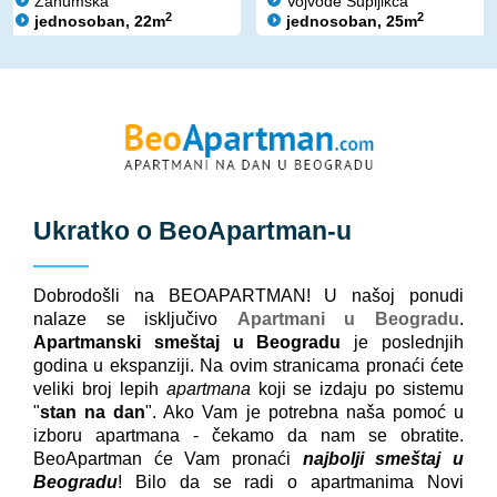
Zahumska
Vojvode Šupljikca
2
2
jednosoban, 22m
jednosoban, 25m
Ukratko o
BeoApartman
-u
Dobrodošli na BEOAPARTMAN! U našoj ponudi
nalaze se isključivo
Apartmani u Beogradu
.
Apartmanski smeštaj u Beogradu
je poslednjih
godina u ekspanziji. Na ovim stranicama pronaći ćete
veliki broj lepih
apartmana
koji se izdaju po sistemu
"
stan na dan
". Ako Vam je potrebna naša pomoć u
izboru apartmana - čekamo da nam se obratite.
BeoApartman će Vam pronaći
najbolji smeštaj u
Beogradu
! Bilo da se radi o apartmanima Novi