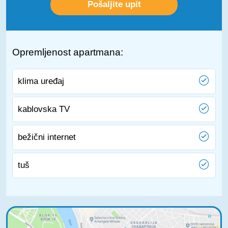
Opremljenost apartmana:
klima uređaj
kablovska TV
bežični internet
tuš