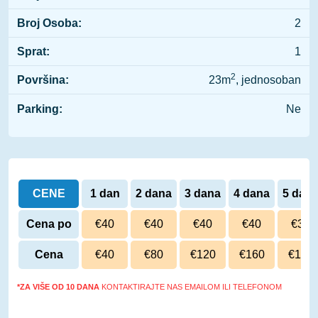
Broj Osoba:
2
Sprat:
1
2
Površina:
23m
, jednosoban
Parking:
Ne
CENE
1 dan
2 dana
3 dana
4 dana
5 dan
Cena po
€40
€40
€40
€40
€38
danu
Cena
€40
€80
€120
€160
€190
*ZA VIŠE OD 10 DANA
KONTAKTIRAJTE NAS EMAILOM ILI TELEFONOM