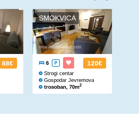
SMOKVICA
FO
88€
120€
6
P
5
Strogi centar
St
Gospodar Jevremova
Kr
2
trosoban, 70m
tr