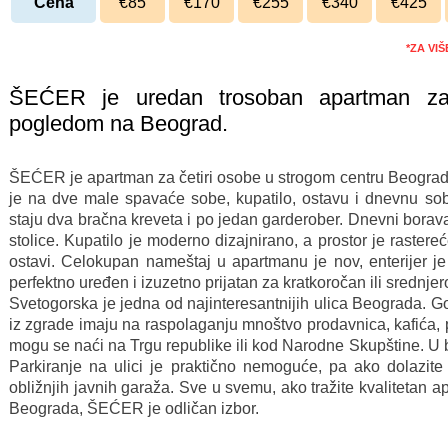
Cena
€85
€170
€255
€340
€425
*ZA VI
ŠEĆER je uredan trosoban apartman za 
pogledom na Beograd.
ŠEĆER je apartman za četiri osobe u strogom centru Beograd
je na dve male spavaće sobe, kupatilo, ostavu i dnevnu so
staju dva bračna kreveta i po jedan garderober. Dnevni boravak 
stolice. Kupatilo je moderno dizajnirano, a prostor je raster
ostavi. Celokupan nameštaj u apartmanu je nov, enterijer je
perfektno uređen i izuzetno prijatan za kratkoročan ili srednj
Svetogorska je jedna od najinteresantnijih ulica Beograda. 
iz zgrade imaju na raspolaganju mnoštvo prodavnica, kafića,
mogu se naći na Trgu republike ili kod Narodne Skupštine. U bli
Parkiranje na ulici je praktično nemoguće, pa ako dolazite
obližnjih javnih garaža. Sve u svemu, ako tražite kvalitetan
Beograda, ŠEĆER je odličan izbor.