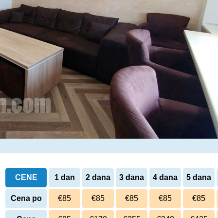
CENE
1 dan
2 dana
3 dana
4 dana
5 dana
Cena po
€85
€85
€85
€85
€85
danu