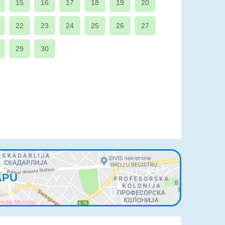
15
16
17
18
19
20
22
23
24
25
26
27
29
30
APU