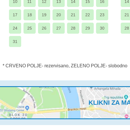
10
11
12
13
14
15
16
14
17
18
19
20
21
22
23
21
24
25
26
27
28
29
30
28
31
* CRVENO POLJE- rezervisano, ZELENO POLJE- slobodno
KLIKNI ZA M