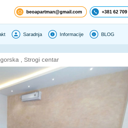
beoapartman@gmail.com
+381 62 709
akt
Saradnja
Informacije
BLOG
orska , Strogi centar