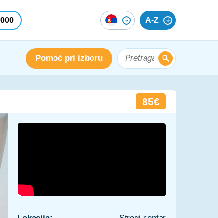
 000
A-Z
Pomoć pri izboru
85€
Lokacija:
Strogi centar