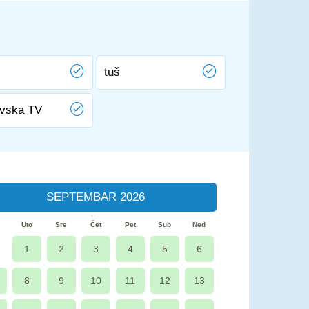
tuš
ovska TV
SEPTEMBAR 2026
Uto
Sre
Čet
Pet
Sub
Ned
1
2
3
4
5
6
8
9
10
11
12
13