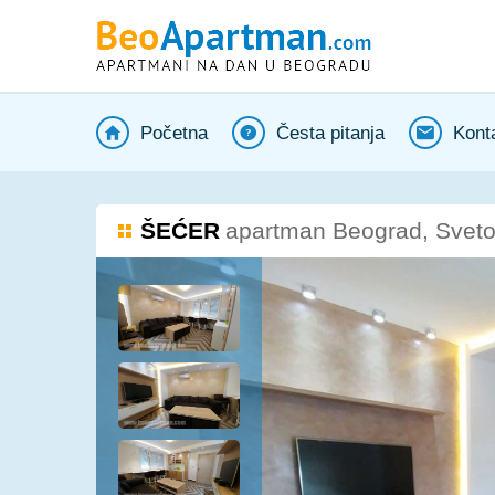
Početna
Česta pitanja
Kont
ŠEĆER
apartman Beograd, Svetog