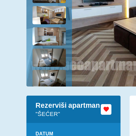
Rezerviši apartman
"ŠEĆER"
DATUM