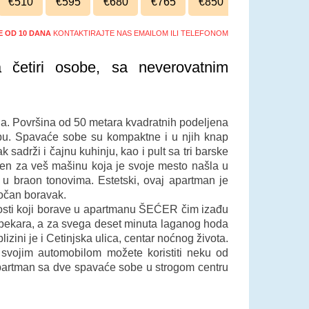
€510
€595
€680
€765
€850
ŠE OD 10 DANA
KONTAKTIRAJTE NAS EMAILOM ILI TELEFONOM
četiri osobe, sa neverovatnim
a. Površina od 50 metara kvadratnih podeljena
bu. Spavaće sobe su kompaktne i u njih knap
sadrži i čajnu kuhinju, kao i pult sa tri barske
ećen za veš mašinu koja je svoje mesto našla u
 u braon tonovima. Estetski, ovaj apartman je
eročan boravak.
Gosti koji borave u apartmanu ŠEĆER čim izađu
 pekara, a za svega deset minuta laganog hoda
zini je i Cetinjska ulica, centar noćnog života.
 svojim automobilom možete koristiti neku od
 apartman sa dve spavaće sobe u strogom centru