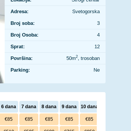
Adresa:
Svetogorska
Broj soba:
3
Broj Osoba:
4
Sprat:
12
2
Površina:
50m
, trosoban
Parking:
Ne
6 dana
7 dana
8 dana
9 dana
10 dana
€85
€85
€85
€85
€85