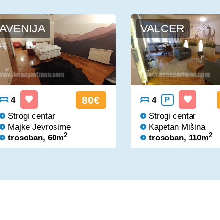
AVENIJA
VALCER
80€
4
4
P
Strogi centar
Strogi centar
Majke Jevrosime
Kapetan Mišina
2
2
trosoban, 60m
trosoban, 110m