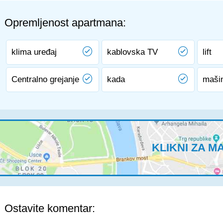
Opremljenost apartmana:
klima uređaj
kablovska TV
lift
Centralno grejanje
kada
maši
KLIKNI ZA M
Ostavite komentar: