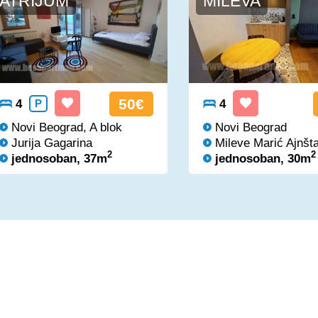
ATRIJUM
MILEVA
50€
4
P
4
Novi Beograd, A blok
Novi Beograd
Jurija Gagarina
Mileve Marić Ajnšta
2
2
jednosoban, 37m
jednosoban, 30m