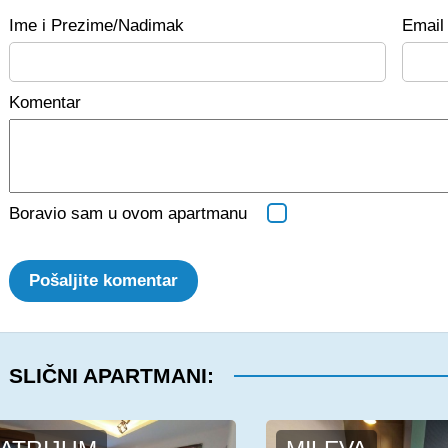
Ime i Prezime/Nadimak
Email 
Komentar
Boravio sam u ovom apartmanu
Pošaljite komentar
SLIČNI APARTMANI: