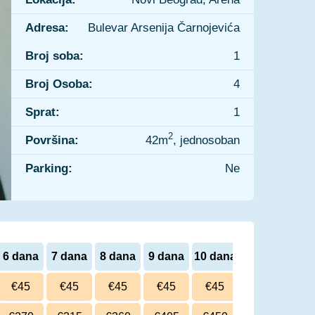
Adresa:
Bulevar Arsenija Čarnojevića
Broj soba:
1
Broj Osoba:
4
Sprat:
1
2
Površina:
42m
, jednosoban
Parking:
Ne
6 dana
7 dana
8 dana
9 dana
10 dana
€45
€45
€45
€45
€45