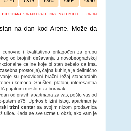
€270
€315
€360
€405
€450
ŠE OD 10 DANA
KONTAKTIRAJTE NAS EMAILOM ILI TELEFONOM
 stan na dan kod Arene. Može da
cenovno i kvalitativno prilagođen za grupu
 nekog od brojnih dešavanja u novobeogradskoj
kcionalne celine koje bi stan trebalo da ima.
asebna prostorija), čajna kuhinja je delimično
anje su predviđeni bračni ležaj standardnih
erober i komoda. Spušteni plafoni, interesantna
IJA prijatnim mestom za boravak.
dan od pravih apartmana za vas, pošto vas od
-putem e75. Uprkos blizini istog, apartman je
ski tržni centar
sa svojim nizom prodavnica
už ulice. Kada se sve uzme u obzir, ako vam je