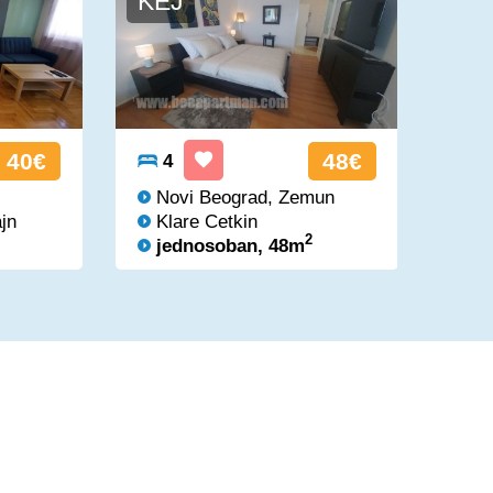
KEJ
VI
40€
48€
4
4
Novi Beograd, Zemun
No
jn
Klare Cetkin
Dr
2
jednosoban, 48m
je