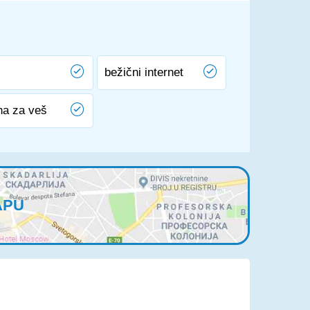
bežični internet
na za veš
APU