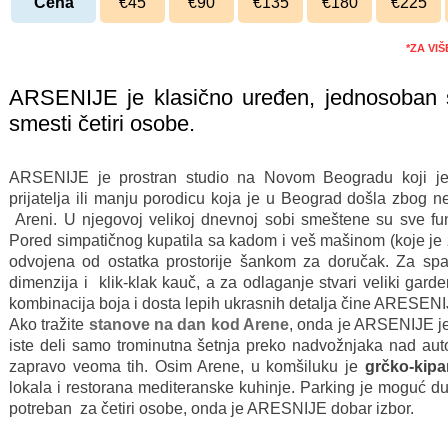
Cena
€45
€90
€135
€180
€225
*ZA VI
ARSENIJE je klasično uređen, jednosoban
smesti četiri osobe.
ARSENIJE je prostran studio na Novom Beogradu koji je 
prijatelja ili manju porodicu koja je u Beograd došla zbog
Areni. U njegovoj velikoj dnevnoj sobi smeštene su sve fun
Pored simpatičnog kupatila sa kadom i veš mašinom (koje je z
odvojena od ostatka prostorije šankom za doručak. Za spav
dimenzija i klik-klak kauč, a za odlaganje stvari veliki gard
kombinacija boja i dosta lepih ukrasnih detalja čine ARESEN
Ako tražite
stanove na dan kod Arene
, onda je ARSENIJE je
iste deli samo trominutna šetnja preko nadvožnjaka nad auto
zapravo veoma tih. Osim Arene, u komšiluku je
grčko-kipar
lokala i restorana mediteranske kuhinje. Parking je moguć d
potreban za četiri osobe, onda je ARESNIJE dobar izbor.