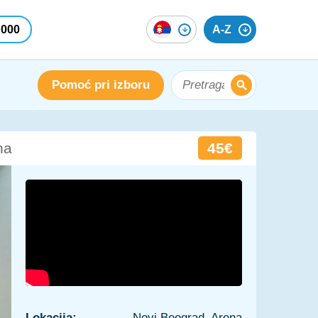
 000
A-Z
Pomoć pri izboru
45€
na
Lokacija:
Novi Beograd, Arena