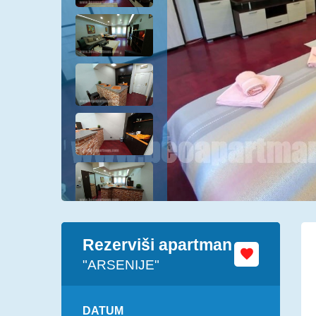
Rezerviši apartman
"ARSENIJE"
DATUM