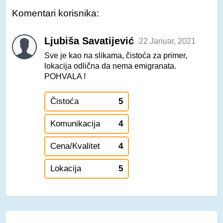
Komentari korisnika:
Ljubiša Savatijević
22 Januar, 2021
Sve je kao na slikama, čistoća za primer,
lokacija odlična da nema emigranata.
POHVALA !
Čistoća
5
Komunikacija
4
Cena/Kvalitet
4
Lokacija
5