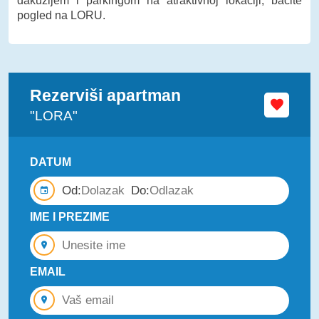
đakuzijem i parkingom na atraktivnoj lokaciji, bacite
pogled na LORU.
Rezerviši apartman
"LORA"
DATUM
Od:
Do:
IME I PREZIME
EMAIL