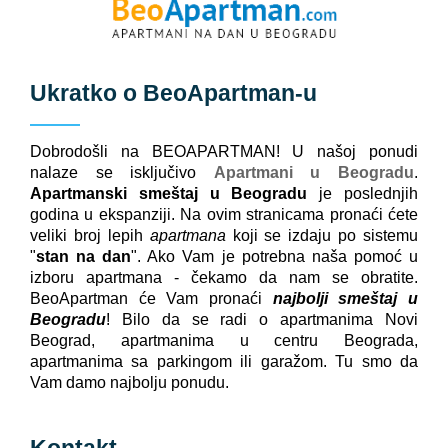
Ukratko o
BeoApartman
-u
Dobrodošli na BEOAPARTMAN! U našoj ponudi
nalaze se isključivo
Apartmani u Beogradu
.
Apartmanski smeštaj u Beogradu
je poslednjih
godina u ekspanziji. Na ovim stranicama pronaći ćete
veliki broj lepih
apartmana
koji se izdaju po sistemu
"
stan na dan
". Ako Vam je potrebna naša pomoć u
izboru apartmana - čekamo da nam se obratite.
BeoApartman će Vam pronaći
najbolji smeštaj u
Beogradu
! Bilo da se radi o apartmanima Novi
Beograd, apartmanima u centru Beograda,
apartmanima sa parkingom ili garažom. Tu smo da
Vam damo najbolju ponudu.
Kontakt