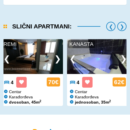
SLIČNI APARTMANI:
REMI
KANASTA
70€
62€
4
4
Centar
Centar
Karađorđeva
Karađorđeva
2
2
dvosoban, 45m
jednosoban, 35m