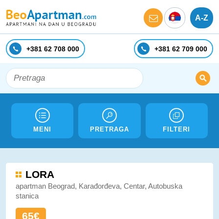
A-Z
+381 62 708 000
+381 62 709 000
MENI
PRETRAGA
FILTERI
LORA
apartman Beograd, Karađorđeva, Centar, Autobuska
stanica
65€