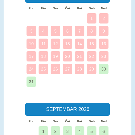
Pon
Uto
Sre
Čet
Pet
Sub
Ned
1
2
3
4
5
6
7
8
9
10
11
12
13
14
15
16
17
18
19
20
21
22
23
24
25
26
27
28
29
30
31
SEPTEMBAR 2026
Pon
Uto
Sre
Čet
Pet
Sub
Ned
1
2
3
4
5
6