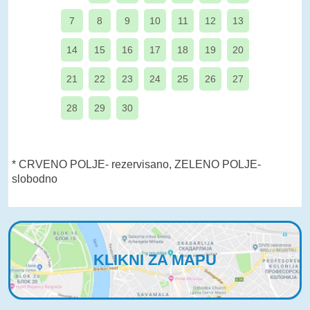
7
8
9
10
11
12
13
14
15
16
17
18
19
20
21
22
23
24
25
26
27
28
29
30
* CRVENO POLJE- rezervisano, ZELENO POLJE-
slobodno
KLIKNI ZA MAPU