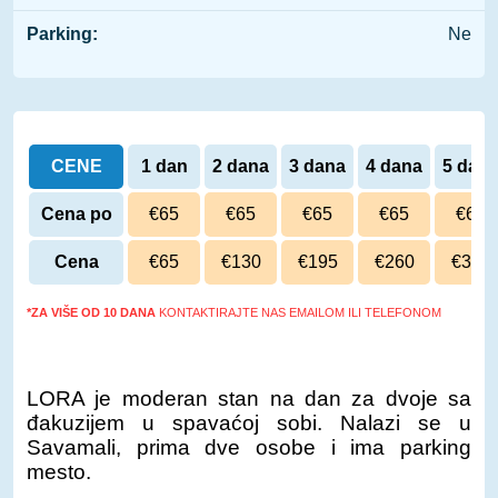
Parking:
Ne
CENE
1 dan
2 dana
3 dana
4 dana
5 dan
Cena po
€65
€65
€65
€65
€65
danu
Cena
€65
€130
€195
€260
€325
*ZA VIŠE OD 10 DANA
KONTAKTIRAJTE NAS EMAILOM ILI TELEFONOM
LORA je moderan stan na dan za dvoje sa
đakuzijem u spavaćoj sobi. Nalazi se u
Savamali, prima dve osobe i ima parking
mesto.