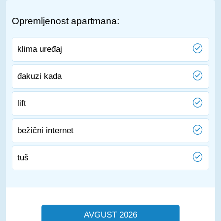
Opremljenost apartmana:
klima uređaj
đakuzi kada
lift
bežični internet
tuš
AVGUST 2026