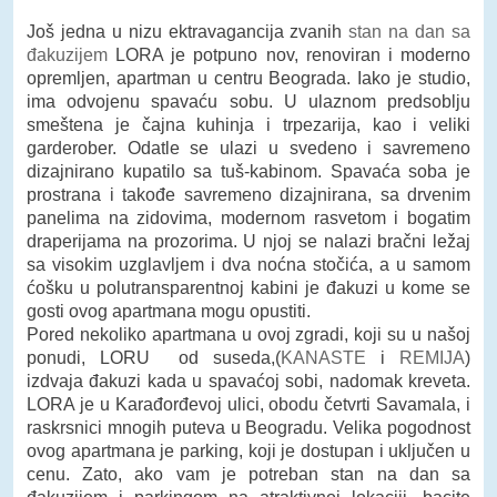
Još jedna u nizu ektravagancija zvanih
stan na dan sa
đakuzijem
LORA je potpuno nov, renoviran i moderno
opremljen, apartman u centru Beograda. Iako je studio,
ima odvojenu spavaću sobu. U ulaznom predsoblju
smeštena je čajna kuhinja i trpezarija, kao i veliki
garderober. Odatle se ulazi u svedeno i savremeno
dizajnirano kupatilo sa tuš-kabinom. Spavaća soba je
prostrana i takođe savremeno dizajnirana, sa drvenim
panelima na zidovima, modernom rasvetom i bogatim
draperijama na prozorima. U njoj se nalazi bračni ležaj
sa visokim uzglavljem i dva noćna stočića, a u samom
ćošku u polutransparentnoj kabini je đakuzi u kome se
gosti ovog apartmana mogu opustiti.
Pored nekoliko apartmana u ovoj zgradi, koji su u našoj
ponudi, LORU od suseda,(
KANASTE
i
REMIJA
)
izdvaja đakuzi kada u spavaćoj sobi, nadomak kreveta.
LORA je u Karađorđevoj ulici, obodu četvrti Savamala, i
raskrsnici mnogih puteva u Beogradu. Velika pogodnost
ovog apartmana je parking, koji je dostupan i uključen u
cenu. Zato, ako vam je potreban stan na dan sa