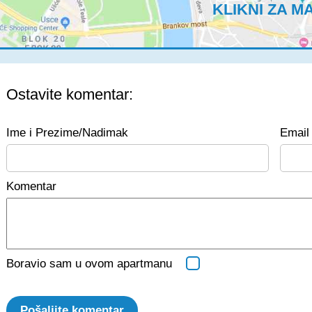
KLIKNI ZA M
Ostavite komentar:
Ime i Prezime/Nadimak
Email 
Komentar
Boravio sam u ovom apartmanu
Pošaljite komentar