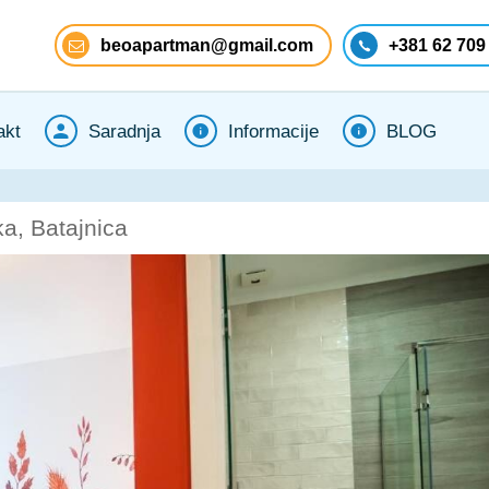
beoapartman@gmail.com
+381 62 709
akt
Saradnja
Informacije
BLOG
a, Batajnica