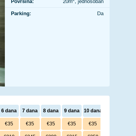
Površina:
20m
, jednosoban
Parking:
Da
6 dana
7 dana
8 dana
9 dana
10 dana
€35
€35
€35
€35
€35