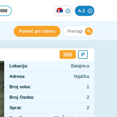
 000
A-Z
Pomoć pri izboru
35€
P
Lokacija:
Batajnica
Adresa:
Vojačka
Broj soba:
1
Broj Osoba:
2
Sprat:
2
2