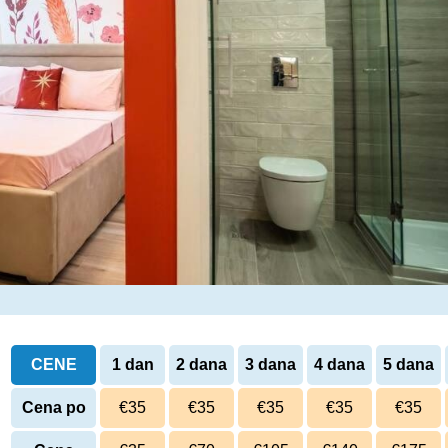
CENE
1 dan
2 dana
3 dana
4 dana
5 dana
Cena po
€35
€35
€35
€35
€35
danu