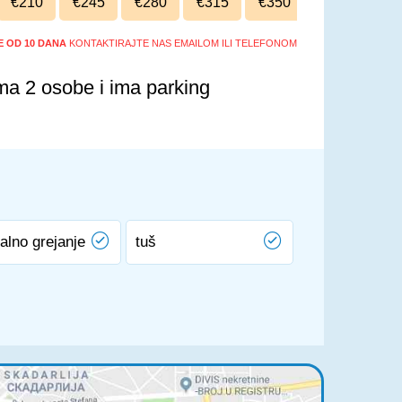
€210
€245
€280
€315
€350
ŠE OD 10 DANA
KONTAKTIRAJTE NAS EMAILOM ILI TELEFONOM
ma 2 osobe i ima parking
alno grejanje
tuš