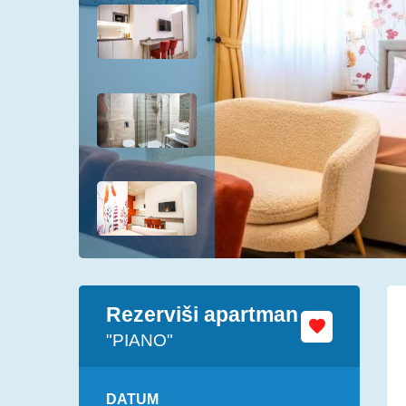
Rezerviši apartman
"PIANO"
DATUM