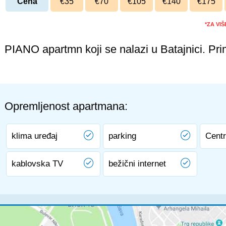
Cena
€35
€70
€105
€140
€175
*ZA VI
PIANO apartmn koji se nalazi u Batajnici. Pri
Opremljenost apartmana:
klima uređaj
parking
Centr
kablovska TV
bežični internet