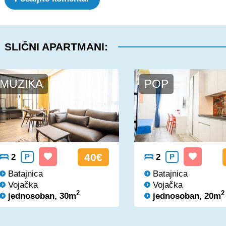
SLIČNI APARTMANI:
MUZIKA
POP
40€
2
P
2
P
Batajnica
Batajnica
Vojačka
Vojačka
2
2
jednosoban, 30m
jednosoban, 20m