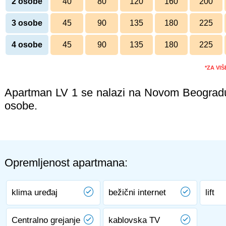
2 osobe
40
80
120
160
200
3 osobe
45
90
135
180
225
4 osobe
45
90
135
180
225
*ZA VI
Apartman LV 1 se nalazi na Novom Beogradu
osobe.
Opremljenost apartmana:
klima uređaj
bežični internet
lift
Centralno grejanje
kablovska TV