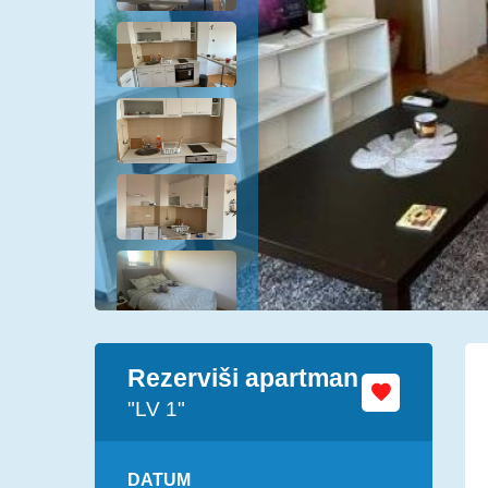
Rezerviši apartman
"LV 1"
DATUM