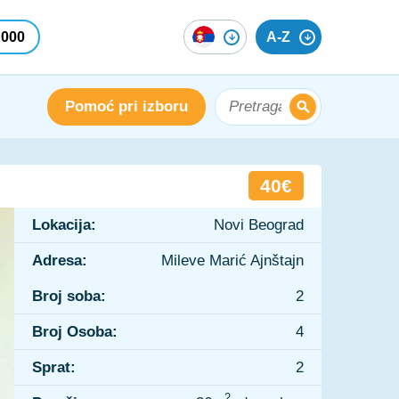
 000
A-Z
Pomoć pri izboru
40€
Lokacija:
Novi Beograd
Adresa:
Mileve Marić Ajnštajn
Broj soba:
2
Broj Osoba:
4
Sprat:
2
2