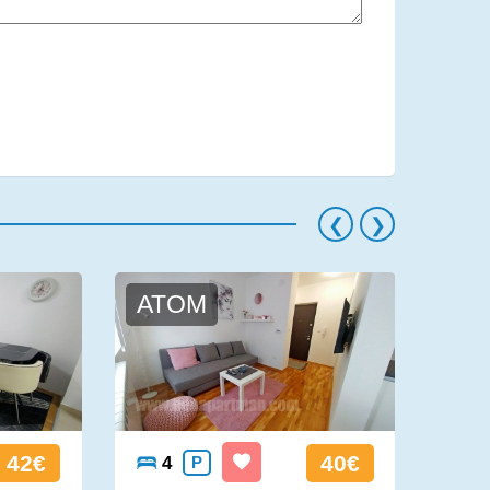
ATOM
KO
42€
40€
4
P
4