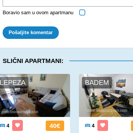
Boravio sam u ovom apartmanu
Pošaljite komentar
SLIČNI APARTMANI:
LEPEZA
BADEM
40€
4
4