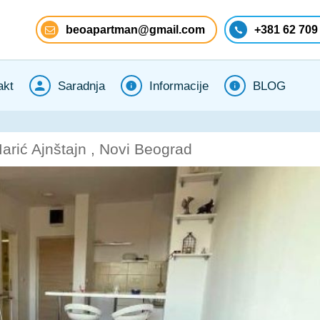
beoapartman@gmail.com
+381 62 709
akt
Saradnja
Informacije
BLOG
rić Ajnštajn , Novi Beograd