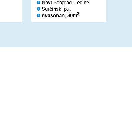
Novi Beograd, Ledine
No
Surčinski put
Ga
2
dvosoban, 30m
dv