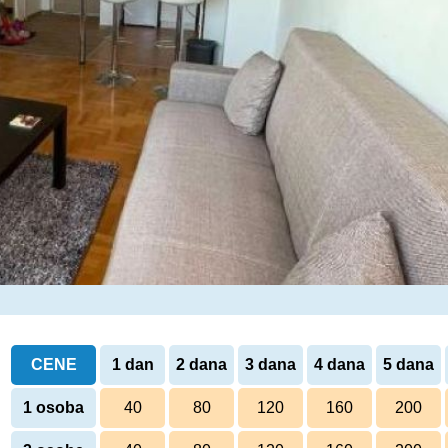
CENE
1 dan
2 dana
3 dana
4 dana
5 dana
1 osoba
40
80
120
160
200