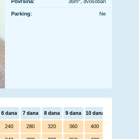
Površina:
36m
, dvosoban
Parking:
Ne
6 dana
7 dana
8 dana
9 dana
10 dana
240
280
320
360
400