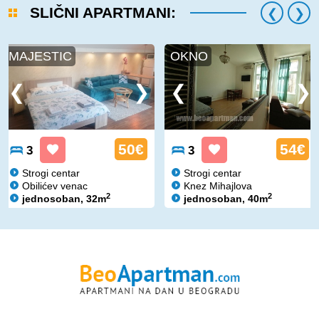
SLIČNI APARTMANI:
MAJESTIC
OKNO
50€
54€
3
3
Strogi centar
Strogi centar
Obilićev venac
Knez Mihajlova
2
2
jednosoban, 32m
jednosoban, 40m