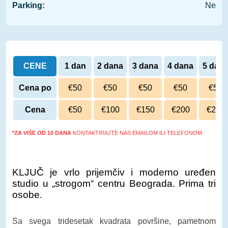
Parking:
Ne
CENE
1 dan
2 dana
3 dana
4 dana
5 dan
Cena po
€50
€50
€50
€50
€50
danu
Cena
€50
€100
€150
€200
€250
*ZA VIŠE OD 10 DANA
KONTAKTIRAJTE NAS EMAILOM ILI TELEFONOM
KLJUČ je vrlo prijemčiv i moderno uređen
studio u „strogom“ centru Beograda. Prima tri
osobe.
Sa svega tridesetak kvadrata površine, pametnom