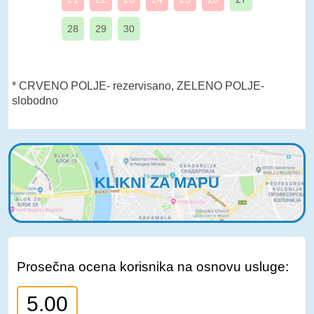
28
29
30
* CRVENO POLJE- rezervisano, ZELENO POLJE-
slobodno
KLIKNI ZA MAPU
Prosečna ocena korisnika na osnovu usluge:
5.00