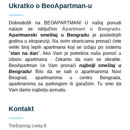
Ukratko o
BeoApartman
-u
Dobrodošli na BEOAPARTMAN! U našoj ponudi
nalaze se isključivo
Apartmani u Beogradu
.
Apartmanski smeštaj u Beogradu
je poslednjih
godina u ekspanziji. Na ovim stranicama pronaći ćete
veliki broj lepih
apartmana
koji se izdaju po sistemu
"
stan na dan
". Ako Vam je potrebna naša pomoć u
izboru apartmana - čekamo da nam se obratite.
BeoApartman će Vam pronaći
najbolji smeštaj u
Beogradu
! Bilo da se radi o apartmanima Novi
Beograd, apartmanima u centru Beograda,
apartmanima sa parkingom ili garažom. Tu smo da
Vam damo najbolju ponudu.
Kontakt
Trešnjinog cveta 6