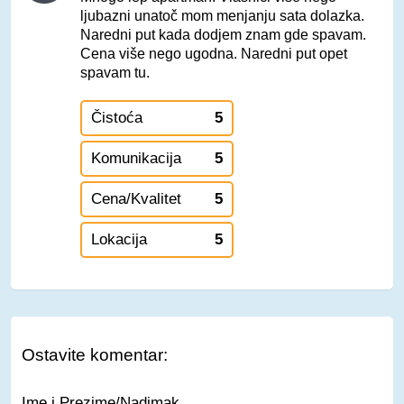
ljubazni unatoč mom menjanju sata dolazka.
Naredni put kada dodjem znam gde spavam.
Cena više nego ugodna. Naredni put opet
spavam tu.
Čistoća
5
Komunikacija
5
Cena/Kvalitet
5
Lokacija
5
Ostavite komentar:
Ime i Prezime/Nadimak