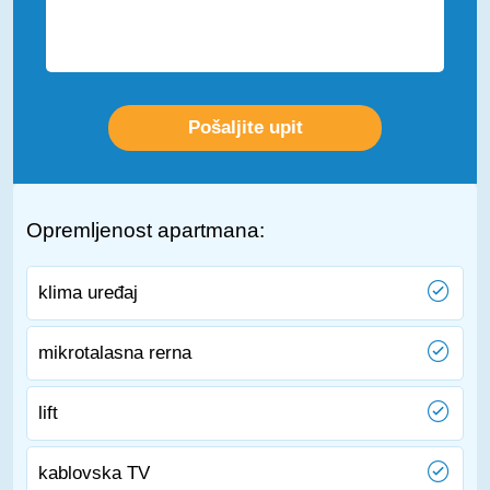
Opremljenost apartmana:
klima uređaj
mikrotalasna rerna
lift
kablovska TV