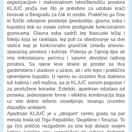
organizacijom i maksimalnom iskorištenošću prostora
KLJUČ pruža sve što je potrebno za udoban kraći
boravak u Beogradu za čak tri osobe. Praktično ga čine
tri fizički odvojene prostorije (predsoblje, glavna soba i
kupatilo) dok su ostale celine postignute funkcionalnim
granicama. Glavna soba sadrži lep francuski ležaj i
fotelju koja se rasklapa, lep pult za obedovanje sa dve
stolice koji je funkcionalni graničnik između dnevno-
spavaćeg prostora i kuhinje. Potonja je čajnog tipa ali
ima mikrotalasnu pećnicu i sasvim dovoljno radnog
prostora. Sa njene leve strane je prostor sa dva
garderobera i ulaskom u uzano, ali i vrlo lepo i praktično
opremljeno kupatilo. U njemu su izuzetno fina staklena
tuš kabina i veš mašina, pa je KLJUČ sasvim pogodan i
za produžene boravke. Estetski, apartman odudara od
proseka: jednostavne forme i efektna kombinacija boja
uz vrlo dobro rešeno osvetljenje, stvaraju izuzetno
dopadljiv ambijent.
Apartman KLJUČ je u „strogom“ centru grada na par
minuta hoda od Trga Republike, Skupštine i Terazija. To
ga čini prilično nezgodnim za one koji dolaze svojim