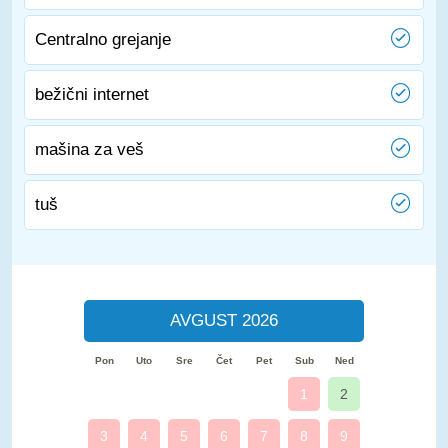
Centralno grejanje
bežični internet
mašina za veš
tuš
AVGUST 2026
Pon
Uto
Sre
Čet
Pet
Sub
Ned
1
2
3
4
5
6
7
8
9