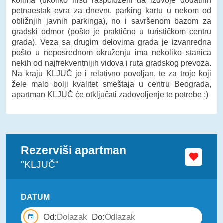
kolima (ukoliko nisu raspoloženi da izdvoje dodatnih
petnaestak evra za dnevnu parking kartu u nekom od
obližnjih javnih parkinga), no i savršenom bazom za
gradski odmor (pošto je praktično u turističkom centru
grada). Veza sa drugim delovima grada je izvanredna
pošto u neposrednom okruženju ima nekoliko stanica
nekih od najfrekventnijih vidova i ruta gradskog prevoza.
Na kraju KLJUČ je i relativno povoljan, te za troje koji
žele malo bolji kvalitet smeštaja u centru Beograda,
apartman KLJUČ će otključati zadovoljenje te potrebe :)
Rezerviši apartman
"KLJUČ"
DATUM
Od:
Do: