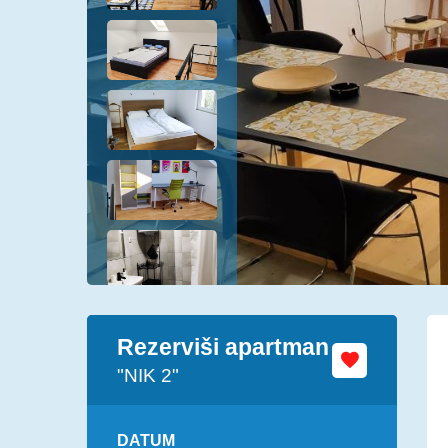
Rezerviši apartman
"NIK 2"
DATUM