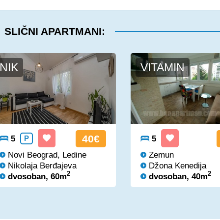
SLIČNI APARTMANI:
NIK
VITAMIN
40€
5
P
5
Novi Beograd, Ledine
Zemun
Nikolaja Berđajeva
Džona Kenedija
2
2
dvosoban, 60m
dvosoban, 40m