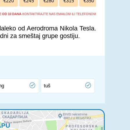
€220
€245
€280
€315
€350
ŠE OD 10 DANA
KONTAKTIRAJTE NAS EMAILOM ILI TELEFONOM
aleko od Aerodroma Nikola Tesla.
dni za smeštaj grupe gostiju.
ng
tuš
APU