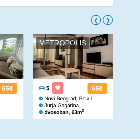
METROPOLIS
BA
55€
65€
5
5
Novi Beograd, Belvil
No
Jurja Gagarina
Ju
2
dvosoban, 63m
dv