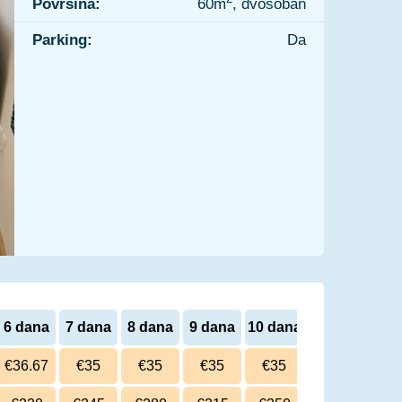
Površina:
60m
, dvosoban
Parking:
Da
6 dana
7 dana
8 dana
9 dana
10 dana
€36.67
€35
€35
€35
€35