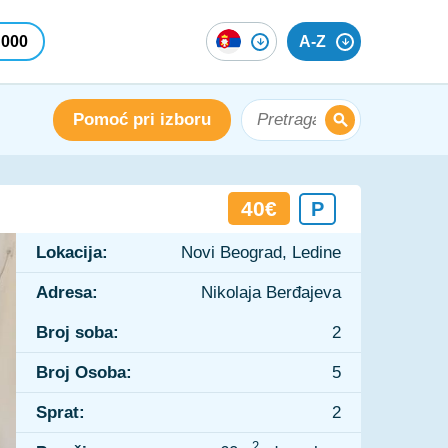
 000
A-Z
Pomoć pri izboru
40€
P
Lokacija:
Novi Beograd, Ledine
Adresa:
Nikolaja Berđajeva
Broj soba:
2
Broj Osoba:
5
Sprat:
2
2