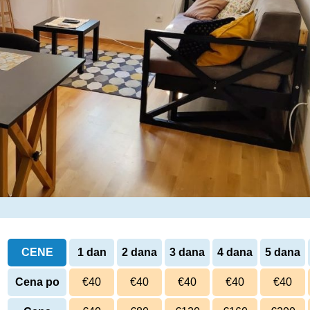
CENE
1 dan
2 dana
3 dana
4 dana
5 dana
Cena po
€40
€40
€40
€40
€40
danu