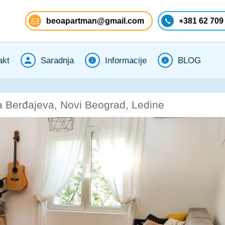
beoapartman@gmail.com
+381 62 709
akt
Saradnja
Informacije
BLOG
a Berđajeva, Novi Beograd, Ledine