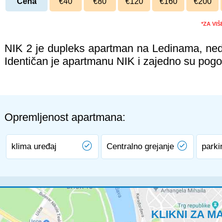
Cena
€40
€80
€120
€160
€200
*ZA VI
NIK 2 je dupleks apartman na Ledinama, ned
Identičan je apartmanu NIK i zajedno su pogo
Opremljenost apartmana:
klima uređaj
Centralno grejanje
parki
KLIKNI ZA M