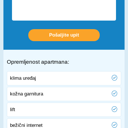
Opremljenost apartmana:
klima uređaj
kožna garnitura
lift
bežični internet