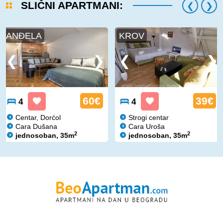
SLIČNI APARTMANI:
ANĐELA
KROV
60€
39€
4
4
Centar, Dorćol
Strogi centar
Cara Dušana
Cara Uroša
2
2
jednosoban, 35m
jednosoban, 35m