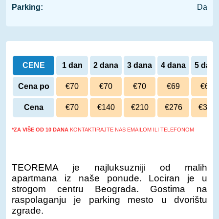
Parking:
Da
CENE
1 dan
2 dana
3 dana
4 dana
5 dan
Cena po
€70
€70
€70
€69
€68
danu
Cena
€70
€140
€210
€276
€340
*ZA VIŠE OD 10 DANA
KONTAKTIRAJTE NAS EMAILOM ILI TELEFONOM
TEOREMA je najluksuzniji od malih
apartmana iz naše ponude. Lociran je u
strogom centru Beograda. Gostima na
raspolaganju je parking mesto u dvorištu
zgrade.