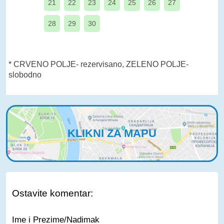
21
22
23
24
25
26
27
28
29
30
* CRVENO POLJE- rezervisano, ZELENO POLJE-
slobodno
KLIKNI ZA MAPU
Ostavite komentar:
Ime i Prezime/Nadimak