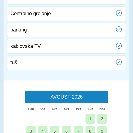
Centralno grejanje
parking
kablovska TV
tuš
AVGUST 2026
Pon
Uto
Sre
Čet
Pet
Sub
Ned
1
2
3
4
5
6
7
8
9