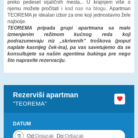
preko pedeset sijaličnih mesta... U krajnjem više o
njemu možete pročitati i
kod nas na blogu
. Apartman
TEOREMA je idealan izbor za one koji jednostavno žele
najbolje.
TEOREMA pripada grupi apartmana sa malo
izmenjenim režimom kućnog reda koji
podrazumevaju niz „skrivenih“ troškova (poput
naplate kasnijeg ček-ina), pa vas savetujemo da se
konsultujete sa našim agentima bukinga pre nego
što napravite rezervaciju.
Rezerviši apartman
"TEOREMA"
DATUM
Od:
Do: