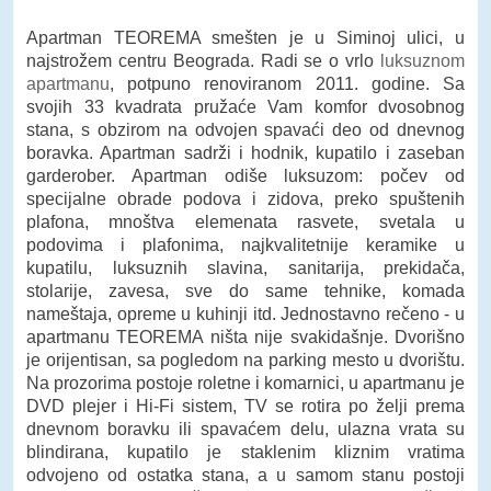
Apartman TEOREMA smešten je u Siminoj ulici, u
najstrožem centru Beograda. Radi se o vrlo
luksuznom
apartmanu
, potpuno renoviranom 2011. godine. Sa
svojih 33 kvadrata pružaće Vam komfor dvosobnog
stana, s obzirom na odvojen spavaći deo od dnevnog
boravka. Apartman sadrži i hodnik, kupatilo i zaseban
garderober. Apartman odiše luksuzom: počev od
specijalne obrade podova i zidova, preko spuštenih
plafona, mnoštva elemenata rasvete, svetala u
podovima i plafonima, najkvalitetnije keramike u
kupatilu, luksuznih slavina, sanitarija, prekidača,
stolarije, zavesa, sve do same tehnike, komada
nameštaja, opreme u kuhinji itd. Jednostavno rečeno - u
apartmanu TEOREMA ništa nije svakidašnje. Dvorišno
je orijentisan, sa pogledom na parking mesto u dvorištu.
Na prozorima postoje roletne i komarnici, u apartmanu je
DVD plejer i Hi-Fi sistem, TV se rotira po želji prema
dnevnom boravku ili spavaćem delu, ulazna vrata su
blindirana, kupatilo je staklenim kliznim vratima
odvojeno od ostatka stana, a u samom stanu postoji