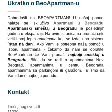
Ukratko o
BeoApartman
-u
Dobrodošli na BEOAPARTMAN! U našoj ponudi
nalaze se isključivo
Apartmani u Beogradu
.
Apartmanski smeštaj u Beogradu
je poslednjih
godina u ekspanziji. Na ovim stranicama pronaći ćete
veliki broj lepih
apartmana
koji se izdaju po sistemu
"
stan na dan
". Ako Vam je potrebna naša pomoć u
izboru apartmana - čekamo da nam se obratite.
BeoApartman će Vam pronaći
najbolji smeštaj u
Beogradu
! Bilo da se radi o apartmanima Novi
Beograd, apartmanima u centru Beograda,
apartmanima sa parkingom ili garažom. Tu smo da
Vam damo najbolju ponudu.
Kontakt
Trešnjinog cveta 6
11070