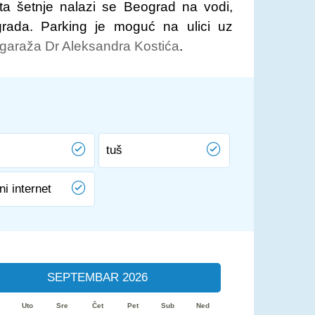
uta šetnje nalazi se Beograd na vodi,
grada. Parking je moguć na ulici uz
garaža Dr Aleksandra Kostića
.
tuš
ni internet
SEPTEMBAR 2026
Uto
Sre
Čet
Pet
Sub
Ned