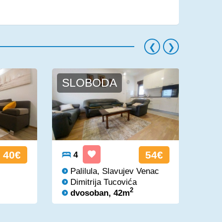
SLOBODA
PR
40€
54€
4
4
Palilula, Slavujev Venac
Zv
Dimitrija Tucovića
St
2
dvosoban, 42m
dv