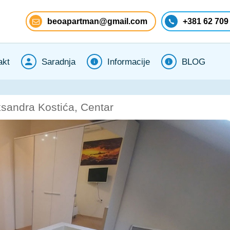
beoapartman@gmail.com
+381 62 709
akt
Saradnja
Informacije
BLOG
sandra Kostića, Centar