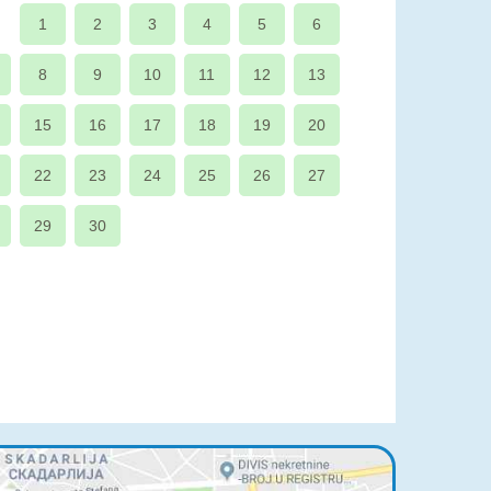
1
2
3
4
5
6
8
9
10
11
12
13
15
16
17
18
19
20
22
23
24
25
26
27
29
30