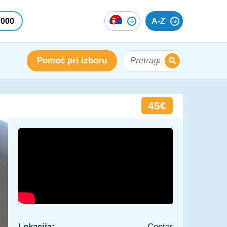
 000
A-Z
Pomoć pri izboru
45€
Lokacija:
Centar