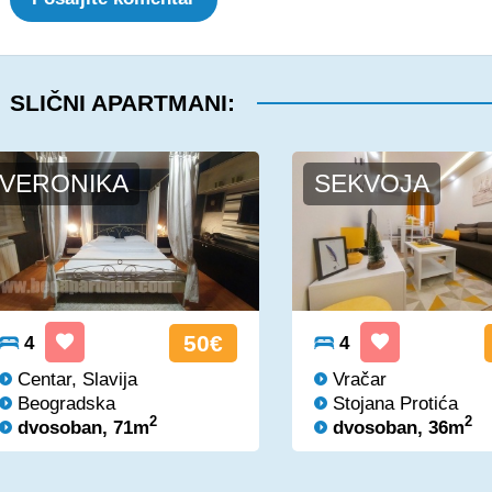
SLIČNI APARTMANI:
VERONIKA
SEKVOJA
50€
4
4
Centar, Slavija
Vračar
Beogradska
Stojana Protića
2
2
dvosoban, 71m
dvosoban, 36m