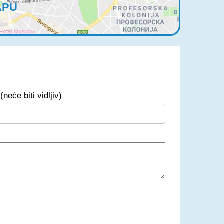
APU
(neće biti vidljiv)