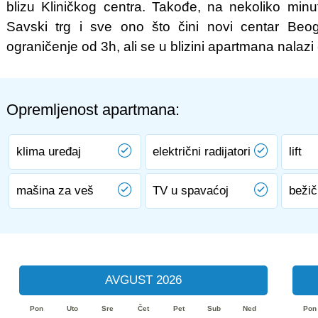
blizu Kliničkog centra. Takođe, na nekoliko min
Savski trg i sve ono što čini novi centar Beo
ograničenje od 3h, ali se u blizini apartmana nalazi
Opremljenost apartmana:
klima uređaj
električni radijatori
lift
mašina za veš
TV u spavaćoj
bežič
AVGUST 2026
Pon
Uto
Sre
Čet
Pet
Sub
Ned
Pon