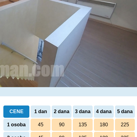
CENE
1 dan
2 dana
3 dana
4 dana
5 dana
1 osoba
45
90
135
180
225