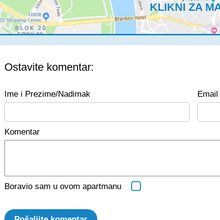
KLIKNI ZA M
Ostavite komentar:
Ime i Prezime/Nadimak
Email 
Komentar
Boravio sam u ovom apartmanu
Pošaljite komentar