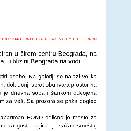
ŠE OD 10 DANA
KONTAKTIRAJTE NAS EMAILOM ILI TELEFONOM
ciran u širem centru Beograda, na
a, u blizini Beograda na vodi.
ri osobe. Na galeriji se nalazi velika
, dok donji sprat obuhvara prostor na
Tu je dnevna soba i šankom odvojena
om za veš. Sa prozora se priža pogled
n, apartman FOND odlično je mesto za
dan za goste kojima je važan smeštaj