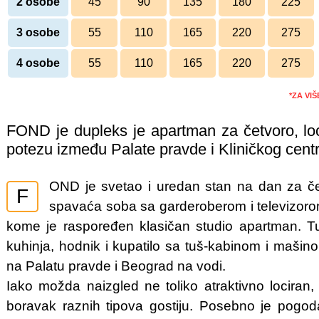
2 osobe
45
90
135
180
225
3 osobe
55
110
165
220
275
4 osobe
55
110
165
220
275
*ZA VI
FOND je dupleks je apartman za četvoro, lo
potezu između Palate pravde i Kliničkog centr
OND je svetao i uredan stan na dan za četi
F
spavaća soba sa garderoberom i televizorom
kome je raspoređen klasičan studio apartman. 
kuhinja, hodnik i kupatilo sa tuš-kabinom i mašin
na Palatu pravde i Beograd na vodi.
Iako možda naizgled ne toliko atraktivno locira
boravak raznih tipova gostiju. Posebno je pogo