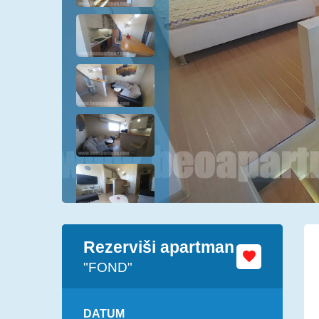
Rezerviši apartman
"FOND"
DATUM