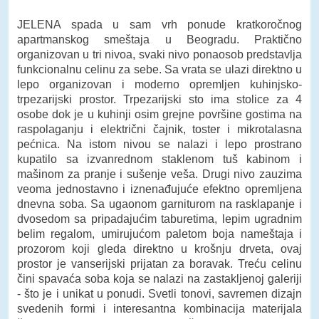
JELENA spada u sam vrh ponude kratkoročnog
apartmanskog smeštaja u Beogradu. Praktično
organizovan u tri nivoa, svaki nivo ponaosob predstavlja
funkcionalnu celinu za sebe. Sa vrata se ulazi direktno u
lepo organizovan i moderno opremljen kuhinjsko-
trpezarijski prostor. Trpezarijski sto ima stolice za 4
osobe dok je u kuhinji osim grejne površine gostima na
raspolaganju i električni čajnik, toster i mikrotalasna
pećnica. Na istom nivou se nalazi i lepo prostrano
kupatilo sa izvanrednom staklenom tuš kabinom i
mašinom za pranje i sušenje veša. Drugi nivo zauzima
veoma jednostavno i iznenađujuće efektno opremljena
dnevna soba. Sa ugaonom garniturom na rasklapanje i
dvosedom sa pripadajućim taburetima, lepim ugradnim
belim regalom, umirujućom paletom boja nameštaja i
prozorom koji gleda direktno u krošnju drveta, ovaj
prostor je vanserijski prijatan za boravak. Treću celinu
čini spavaća soba koja se nalazi na zastakljenoj galeriji
- što je i unikat u ponudi. Svetli tonovi, savremen dizajn
svedenih formi i interesantna kombinacija materijala