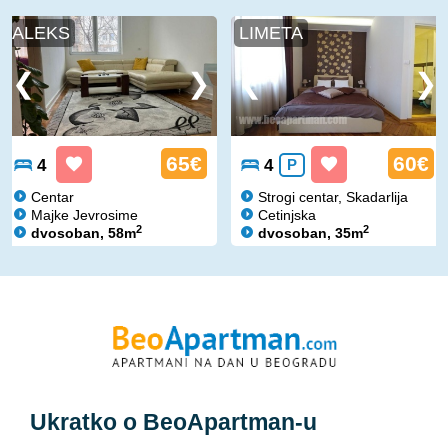
ALEKS
LIMETA
65€
60€
4
4
P
Centar
Strogi centar, Skadarlija
Majke Jevrosime
Cetinjska
2
2
dvosoban, 58m
dvosoban, 35m
Ukratko o
BeoApartman
-u