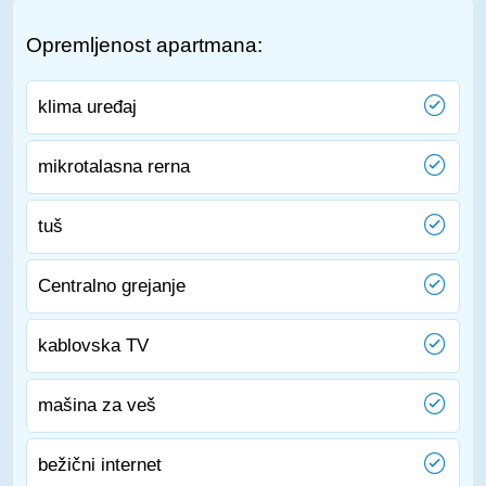
Opremljenost apartmana:
klima uređaj
mikrotalasna rerna
tuš
Centralno grejanje
kablovska TV
mašina za veš
bežični internet