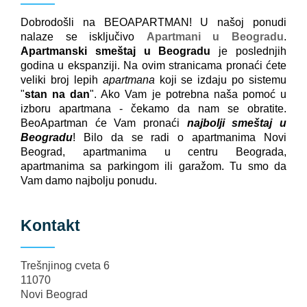
Dobrodošli na BEOAPARTMAN! U našoj ponudi
nalaze se isključivo
Apartmani u Beogradu
.
Apartmanski smeštaj u Beogradu
je poslednjih
godina u ekspanziji. Na ovim stranicama pronaći ćete
veliki broj lepih
apartmana
koji se izdaju po sistemu
"
stan na dan
". Ako Vam je potrebna naša pomoć u
izboru apartmana - čekamo da nam se obratite.
BeoApartman će Vam pronaći
najbolji smeštaj u
Beogradu
! Bilo da se radi o apartmanima Novi
Beograd, apartmanima u centru Beograda,
apartmanima sa parkingom ili garažom. Tu smo da
Vam damo najbolju ponudu.
Kontakt
Trešnjinog cveta 6
11070
Novi Beograd