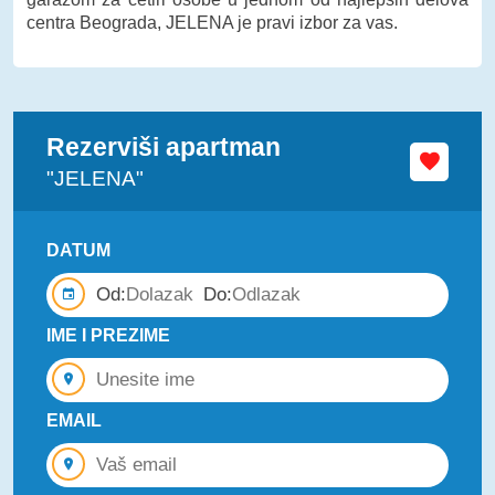
centra Beograda, JELENA je pravi izbor za vas.
Rezerviši apartman
"JELENA"
DATUM
Od:
Do:
IME I PREZIME
EMAIL