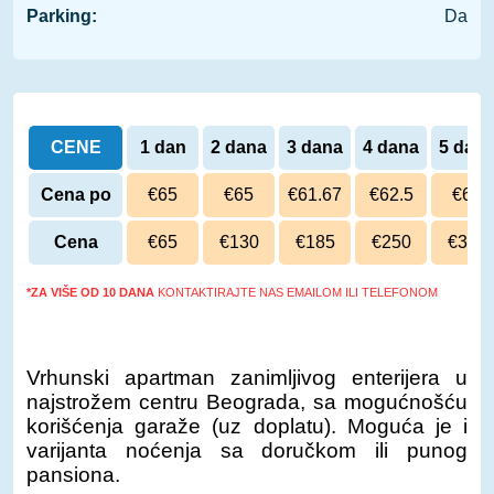
Parking:
Da
CENE
1 dan
2 dana
3 dana
4 dana
5 dan
Cena po
€65
€65
€61.67
€62.5
€63
danu
Cena
€65
€130
€185
€250
€315
*ZA VIŠE OD 10 DANA
KONTAKTIRAJTE NAS EMAILOM ILI TELEFONOM
Vrhunski apartman zanimljivog enterijera u
najstrožem centru Beograda, sa mogućnošću
korišćenja garaže (uz doplatu). Moguća je i
varijanta noćenja sa doručkom ili punog
pansiona.