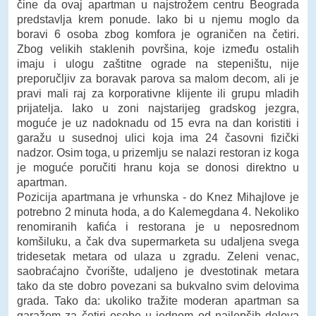
čine da ovaj apartman u najstrožem centru Beograda
predstavlja krem ponude. Iako bi u njemu moglo da
boravi 6 osoba zbog komfora je ograničen na četiri.
Zbog velikih staklenih površina, koje između ostalih
imaju i ulogu zaštitne ograde na stepeništu, nije
preporučljiv za boravak parova sa malom decom, ali je
pravi mali raj za korporativne klijente ili grupu mladih
prijatelja. Iako u zoni najstarijeg gradskog jezgra,
moguće je uz nadoknadu od 15 evra na dan koristiti i
garažu u susednoj ulici koja ima 24 časovni fizički
nadzor. Osim toga, u prizemlju se nalazi restoran iz koga
je moguće poručiti hranu koja se donosi direktno u
apartman.
Pozicija apartmana je vrhunska - do Knez Mihajlove je
potrebno 2 minuta hoda, a do Kalemegdana 4. Nekoliko
renomiranih kafića i restorana je u neposrednom
komšiluku, a čak dva supermarketa su udaljena svega
tridesetak metara od ulaza u zgradu. Zeleni venac,
saobraćajno čvorište, udaljeno je dvestotinak metara
tako da ste dobro povezani sa bukvalno svim delovima
grada. Tako da: ukoliko tražite moderan apartman sa
garažom za četiri osobe u jednom od najlepših delova