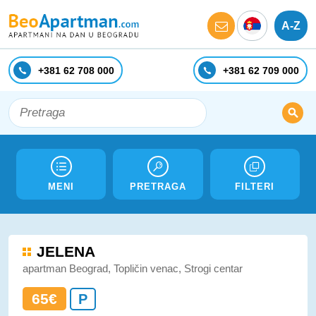
A-Z
+381 62 708 000
+381 62 709 000
MENI
PRETRAGA
FILTERI
JELENA
apartman Beograd, Topličin venac, Strogi centar
65€
P