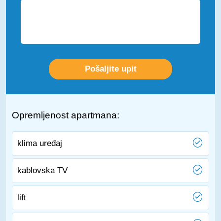
Opremljenost apartmana:
klima uređaj
kablovska TV
lift