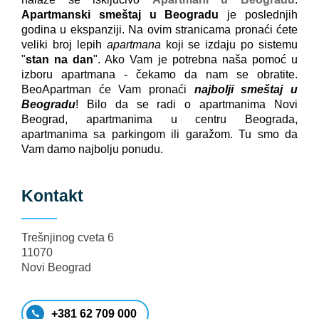
Apartmanski smeštaj u Beogradu
je poslednjih
godina u ekspanziji. Na ovim stranicama pronaći ćete
veliki broj lepih
apartmana
koji se izdaju po sistemu
"
stan na dan
". Ako Vam je potrebna naša pomoć u
izboru apartmana - čekamo da nam se obratite.
BeoApartman će Vam pronaći
najbolji smeštaj u
Beogradu
! Bilo da se radi o apartmanima Novi
Beograd, apartmanima u centru Beograda,
apartmanima sa parkingom ili garažom. Tu smo da
Vam damo najbolju ponudu.
Kontakt
Trešnjinog cveta 6
11070
Novi Beograd
+381 62 709 000