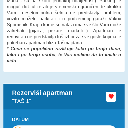
Marta - su na skoro jednakoj udaljenosti). Parking je
moguć duž ulice ali je vremenski ograničen, te ukoliko
Vam desetominutna šetnja ne predstavlja problem,
vozilo možete parkirati i u podzemnoj garaži Vukov
Spomenik. Kraj u kome se nalazi ima sve što Vam može
zatrebati (pijaca, pekare, marketi...). Apartman je
renoviran ne predstavlja loš izbor za sve goste kojima je
potreban apartman blizu Tašmajdana.
*
Cena se poprilično razlikuje kako po broju dana,
tako i po broju osoba, te Vas molimo da to imate u
vidu.
Rezerviši apartman
"TAŠ 1"
DATUM