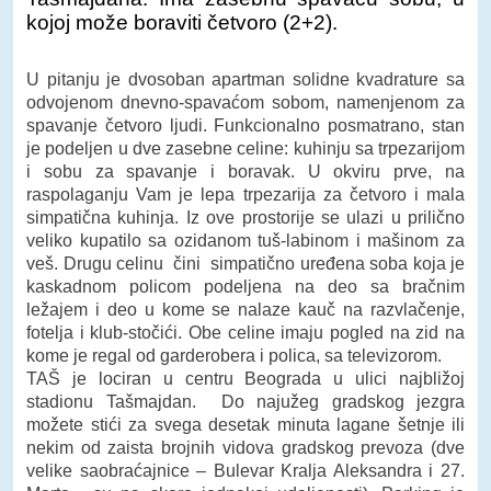
kojoj može boraviti četvoro (2+2).
U pitanju je dvosoban apartman solidne kvadrature sa
odvojenom dnevno-spavaćom sobom, namenjenom za
spavanje četvoro ljudi. Funkcionalno posmatrano, stan
je podeljen u dve zasebne celine: kuhinju sa trpezarijom
i sobu za spavanje i boravak. U okviru prve, na
raspolaganju Vam je lepa trpezarija za četvoro i mala
simpatična kuhinja. Iz ove prostorije se ulazi u prilično
veliko kupatilo sa ozidanom tuš-labinom i mašinom za
veš. Drugu celinu čini simpatično uređena soba koja je
kaskadnom policom podeljena na deo sa bračnim
ležajem i deo u kome se nalaze kauč na razvlačenje,
fotelja i klub-stočići. Obe celine imaju pogled na zid na
kome je regal od garderobera i polica, sa televizorom.
TAŠ je lociran u centru Beograda u ulici najbližoj
stadionu Tašmajdan. Do najužeg gradskog jezgra
možete stići za svega desetak minuta lagane šetnje ili
nekim od zaista brojnih vidova gradskog prevoza (dve
velike saobraćajnice – Bulevar Kralja Aleksandra i 27.