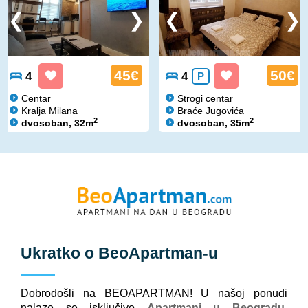
45€
50€
4
4
P
Centar
Strogi centar
Kralja Milana
Braće Jugovića
2
2
dvosoban, 32m
dvosoban, 35m
Ukratko o
BeoApartman
-u
Dobrodošli na BEOAPARTMAN! U našoj ponudi
nalaze se isključivo
Apartmani u Beogradu
.