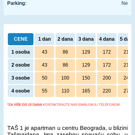
Parking:
Ne
CENE
1 dan
2 dana
3 dana
4 dana
5 dan
1 osoba
43
86
129
172
210
2 osobe
43
86
129
172
210
3 osobe
50
100
150
200
245
4 osobe
55
110
165
220
270
*ZA VIŠE OD 10 DANA
KONTAKTIRAJTE NAS EMAILOM ILI TELEFONOM
TAŠ 1 je apartman u centru Beograda, u blizini
Tašmajdana. Ima zasebnu spavaću sobu, u