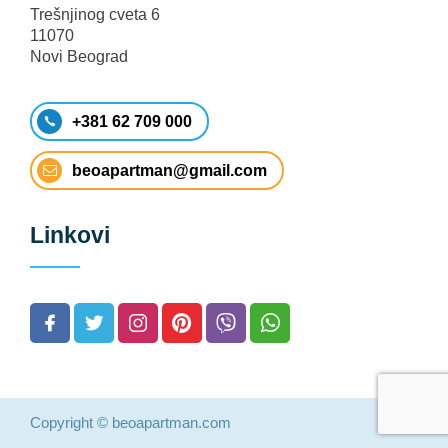
Trešnjinog cveta 6
11070
Novi Beograd
+381 62 709 000
beoapartman@gmail.com
Linkovi
Copyright © beoapartman.com