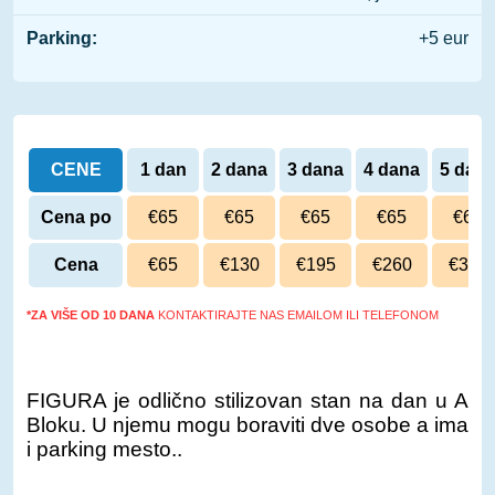
Parking:
+5 eur
CENE
1 dan
2 dana
3 dana
4 dana
5 dan
Cena po
€65
€65
€65
€65
€65
danu
Cena
€65
€130
€195
€260
€325
*ZA VIŠE OD 10 DANA
KONTAKTIRAJTE NAS EMAILOM ILI TELEFONOM
FIGURA je odlično stilizovan stan na dan u A
Bloku. U njemu mogu boraviti dve osobe a ima
i parking mesto..