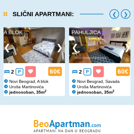
SLIČNI APARTMANI:
A BLOK
PAHULJICA
60€
60€
2
P
2
P
Novi Beograd, A blok
Novi Beograd, Savada
Uroša Martinovića
Uroša Martinovića
2
2
jednosoban, 35m
jednosoban, 35m