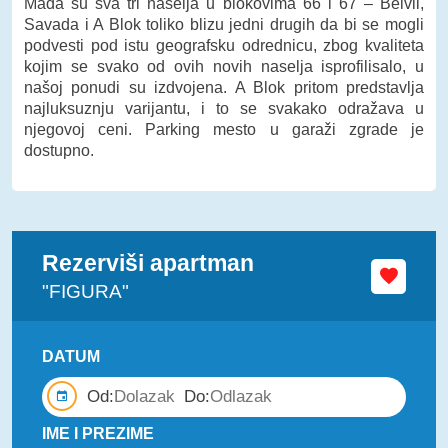
Mada su sva tri naselja u blokovima 66 i 67 – Belvil,
Savada i A Blok toliko blizu jedni drugih da bi se mogli
podvesti pod istu geografsku odrednicu, zbog kvaliteta
kojim se svako od ovih novih naselja isprofilisalo, u
našoj ponudi su izdvojena. A Blok pritom predstavlja
najluksuznju varijantu, i to se svakako odražava u
njegovoj ceni. Parking mesto u garaži zgrade je
dostupno.
Rezerviši apartman
"FIGURA"
DATUM
Od:
Do:
IME I PREZIME