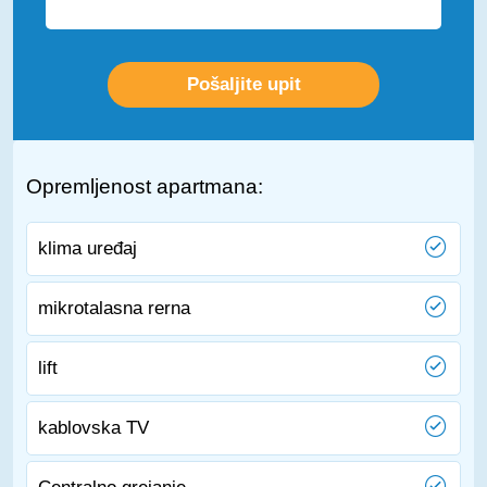
Opremljenost apartmana:
klima uređaj
mikrotalasna rerna
lift
kablovska TV