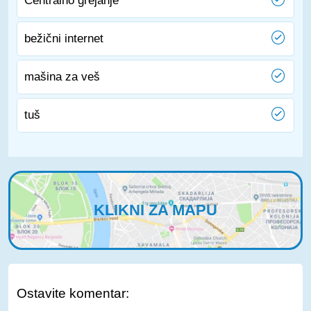
Centralno grejanje
bežični internet
mašina za veš
tuš
KLIKNI ZA MAPU
Ostavite komentar: