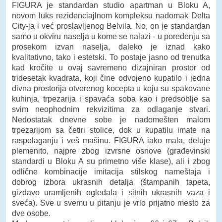
FIGURA je standardan studio apartman u Bloku A,
novom luks rezidenciajlnom kompleksu nadomak Delta
City-ja i već proslavljenog Belvila. No, on je standardan
samo u okviru naselja u kome se nalazi - u poređenju sa
prosekom izvan naselja, daleko je iznad kako
kvalitativno, tako i estetski. To postaje jasno od trenutka
kad kročite u ovaj savremeno dizajniran prostor od
tridesetak kvadrata, koji čine odvojeno kupatilo i jedna
divna prostorija otvorenog kocepta u koju su spakovane
kuhinja, trpezarija i spavaća soba kao i predsoblje sa
svim neophodnim rekvizitima za odlaganje stvari.
Nedostatak dnevne sobe je nadomešten malom
trpezarijom sa četiri stolice, dok u kupatilu imate na
raspolaganju i veš mašinu. FIGURA iako mala, deluje
plemenito, najpre zbog izvrsne osnove (građevinski
standardi u Bloku A su primetno više klase), ali i zbog
odlične kombinacije imitacija stilskog nameštaja i
dobrog izbora ukrasnih detalja (štampanih tapeta,
gizdavo uramljenih ogledala i sitnih ukrasnih vaza i
sveća). Sve u svemu u pitanju je vrlo prijatno mesto za
dve osobe.