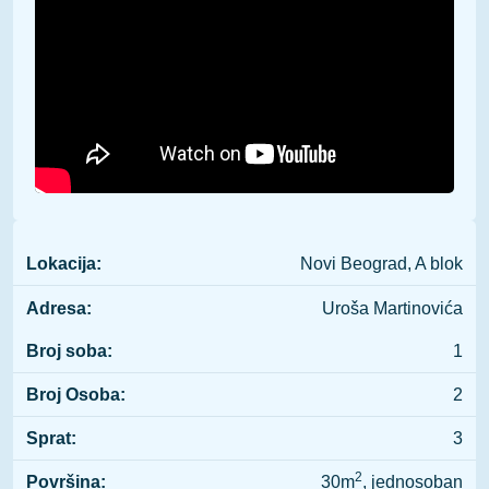
Lokacija:
Novi Beograd, A blok
Adresa:
Uroša Martinovića
Broj soba:
1
Broj Osoba:
2
Sprat:
3
2
Površina:
30m
, jednosoban