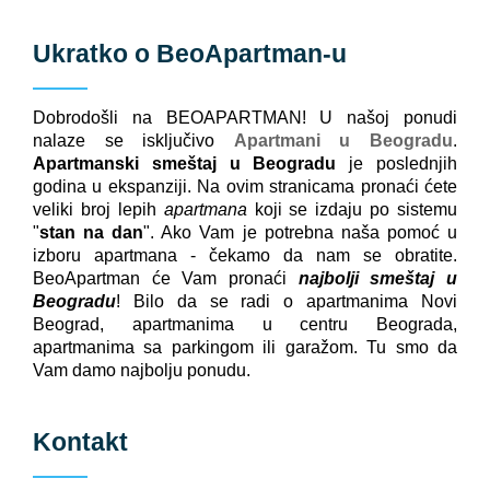
Ukratko o
BeoApartman
-u
Dobrodošli na BEOAPARTMAN! U našoj ponudi
nalaze se isključivo
Apartmani u Beogradu
.
Apartmanski smeštaj u Beogradu
je poslednjih
godina u ekspanziji. Na ovim stranicama pronaći ćete
veliki broj lepih
apartmana
koji se izdaju po sistemu
"
stan na dan
". Ako Vam je potrebna naša pomoć u
izboru apartmana - čekamo da nam se obratite.
BeoApartman će Vam pronaći
najbolji smeštaj u
Beogradu
! Bilo da se radi o apartmanima Novi
Beograd, apartmanima u centru Beograda,
apartmanima sa parkingom ili garažom. Tu smo da
Vam damo najbolju ponudu.
Kontakt