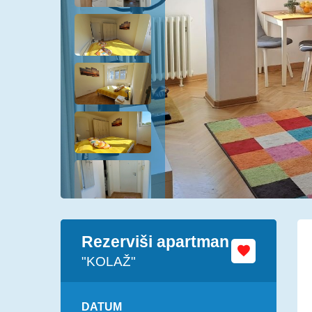
Rezerviši apartman
"KOLAŽ"
DATUM