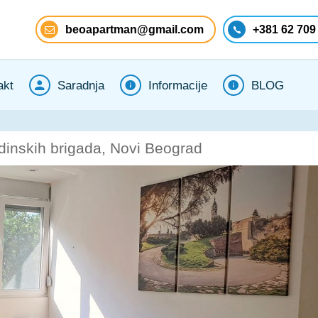
beoapartman@gmail.com
+381 62 709
akt
Saradnja
Informacije
BLOG
inskih brigada, Novi Beograd