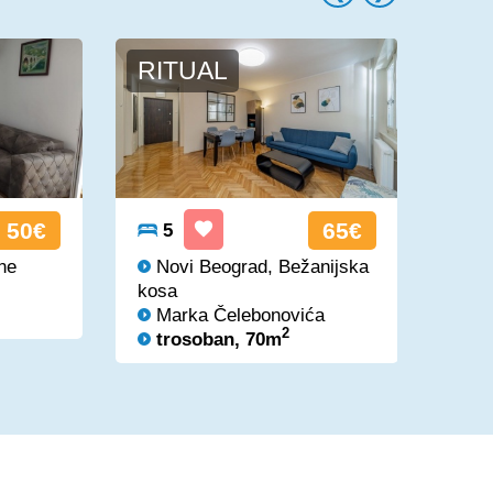
RITUAL
OL
50€
65€
5
5
ne
Novi Beograd, Bežanijska
No
kosa
Se
Marka Čelebonovića
tr
2
trosoban, 70m