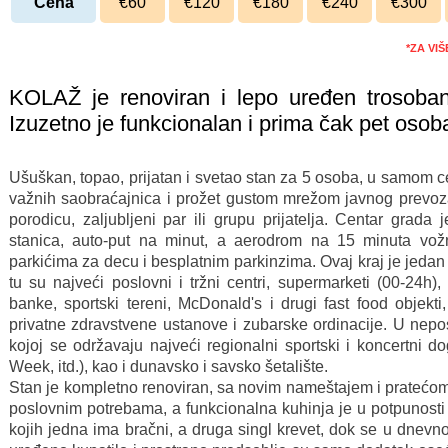
Cena
€60
€120
€180
€240
€300
*ZA VI
KOLAŽ je renoviran i lepo uređen trosob
Izuzetno je funkcionalan i prima čak pet osob
Ušuškan, topao, prijatan i svetao stan za 5 osoba, u samom c
važnih saobraćajnica i prožet gustom mrežom javnog prevoza
porodicu, zaljubljeni par ili grupu prijatelja. Centar grada
stanica, auto-put na minut, a aerodrom na 15 minuta vož
parkićima za decu i besplatnim parkinzima. Ovaj kraj je jeda
tu su najveći poslovni i tržni centri, supermarketi (00-24h), 
banke, sportski tereni, McDonald's i drugi fast food objekti,
privatne zdravstvene ustanove i zubarske ordinacije. U nepo
kojoj se održavaju najveći regionalni sportski i koncertni d
Week, itd.), kao i dunavsko i savsko šetalište.
Stan je kompletno renoviran, sa novim nameštajem i pratećom 
poslovnim potrebama, a funkcionalna kuhinja je u potpunost
kojih jedna ima bračni, a druga singl krevet, dok se u dnevno