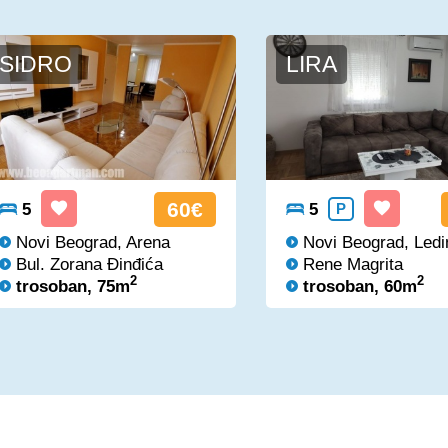
SIDRO
LIRA
60€
5
5
P
Novi Beograd, Arena
Novi Beograd, Ledi
Bul. Zorana Đinđića
Rene Magrita
2
2
trosoban, 75m
trosoban, 60m