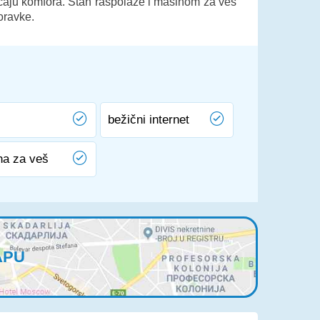
ćaju komfora. Stan raspolaže i mašinom za veš
oravke.
bežični internet
na za veš
APU