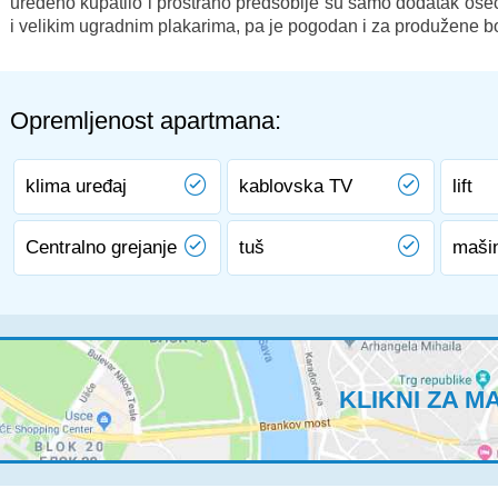
uređeno kupatilo i prostrano predsoblje su samo dodatak ose
i velikim ugradnim plakarima, pa je pogodan i za produžene b
Opremljenost apartmana:
klima uređaj
kablovska TV
lift
Centralno grejanje
tuš
maši
KLIKNI ZA M