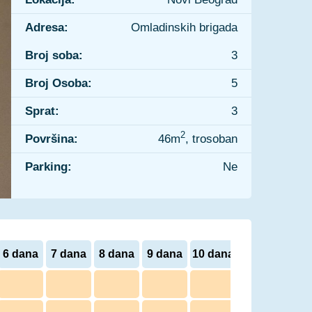
Adresa:
Omladinskih brigada
Broj soba:
3
Broj Osoba:
5
Sprat:
3
2
Površina:
46m
, trosoban
Parking:
Ne
6 dana
7 dana
8 dana
9 dana
10 dana