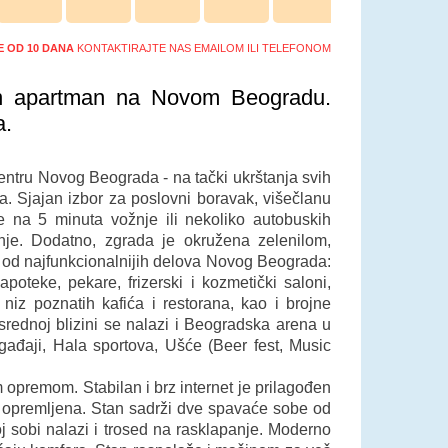
ŠE OD 10 DANA
KONTAKTIRAJTE NAS EMAILOM ILI TELEFONOM
an apartman na Novom Beogradu.
a.
entru Novog Beograda - na tački ukrštanja svih
. Sjajan izbor za poslovni boravak, višečlanu
 je na 5 minuta vožnje ili nekoliko autobuskih
nje. Dodatno, zgrada je okružena zelenilom,
n od najfunkcionalnijih delova Novog Beograda:
apoteke, pekare, frizerski i kozmetički saloni,
 niz poznatih kafića i restorana, kao i brojne
srednoj blizini se nalazi i Beogradska arena u
ogađaji, Hala sportova, Ušće (Beer fest, Music
opremom. Stabilan i brz internet je prilagođen
i opremljena. Stan sadrži dve spavaće sobe od
j sobi nalazi i trosed na rasklapanje. Moderno