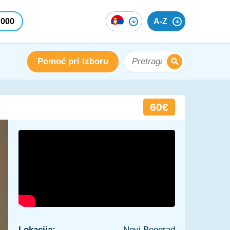
 000
A-Z
Pomoć pri izboru
60€
Lokacija:
Novi Beograd