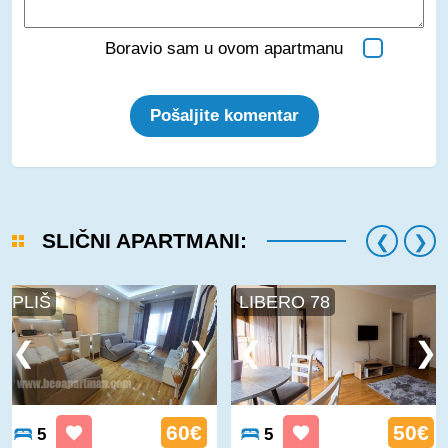
Boravio sam u ovom apartmanu
Pošaljite komentar
SLIČNI APARTMANI:
PLIŠ
LIBERO 78
60€
50€
5
5