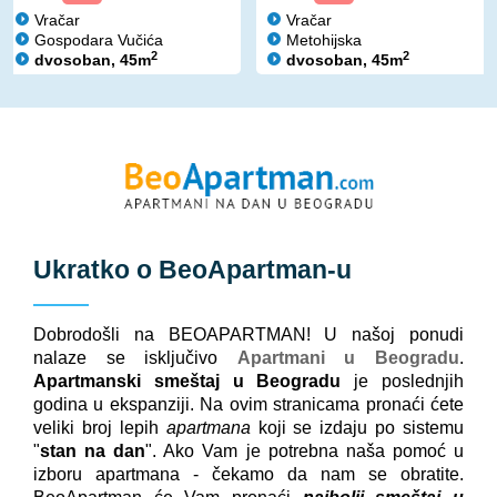
Vračar
Vračar
Gospodara Vučića
Metohijska
2
2
dvosoban, 45m
dvosoban, 45m
Ukratko o
BeoApartman
-u
Dobrodošli na BEOAPARTMAN! U našoj ponudi
nalaze se isključivo
Apartmani u Beogradu
.
Apartmanski smeštaj u Beogradu
je poslednjih
godina u ekspanziji. Na ovim stranicama pronaći ćete
veliki broj lepih
apartmana
koji se izdaju po sistemu
"
stan na dan
". Ako Vam je potrebna naša pomoć u
izboru apartmana - čekamo da nam se obratite.