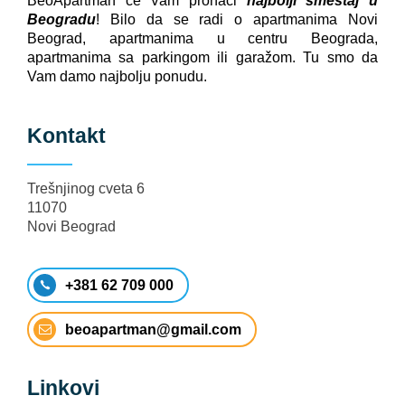
BeoApartman će Vam pronaći
najbolji smeštaj u
Beogradu
! Bilo da se radi o apartmanima Novi
Beograd, apartmanima u centru Beograda,
apartmanima sa parkingom ili garažom. Tu smo da
Vam damo najbolju ponudu.
Kontakt
Trešnjinog cveta 6
11070
Novi Beograd
+381 62 709 000
beoapartman@gmail.com
Linkovi