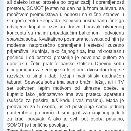
ali daleko iznad proseka po organizaciji i opremljenosti
prostora, SOMOT je stan na dan na južnom bulevaru sa
mnoštvom preimućstava u odnosu na slične stanove u
strogom centru Beograda. Servisno posmatrano čine ga
odvojeno kupatilo, izvrstan dnevni boravak otvorenog
koncepta sa malim pripadajućim balkonom i odvojena
spavaća soba. Kvalitativno posmtarano, svaka od njih je
moderna, natprosečno opremljena i estetski izuzetno
prijemčiva. Kuhinja, iako čajnog tipa, ima mikrotalasnu
pećnicu i od ostatka prostorije je odvojena pultom za
doručak (i četiri prateće barske stolice). Dnevnu sobu
čini garnitura za sedenje sa foteljom i dvosedom koji se
razvlače u singl i dabl ležaj i mali stilski ujednačen
taburet. Spavaća soba ima samo bračni ležaj, ali i TV
set uokviren lepim motivom od ukrasne opeke, a
kupatilo iako jednostavno ima svu prateću aparaturu
(sušače za peškire, tuš kadu i veš mašinu). Mada je
predviđen za 5 osoba, usled postojanja samo jednog
garderobera, preporučili bismo ga ili za manji broj ljudi ili
za kraći boravak. A ako je svih pet osoba prisutno,
SOMOT je i prilično povoljan.