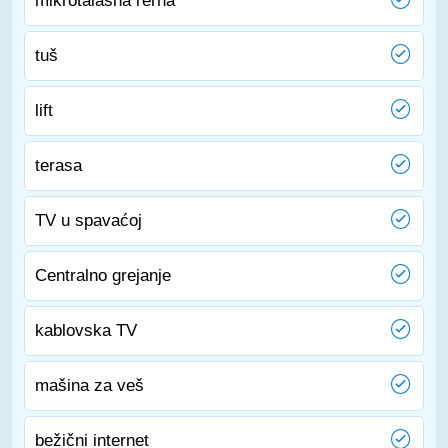
mikrotalasna rerna
tuš
lift
terasa
TV u spavaćoj
Centralno grejanje
kablovska TV
mašina za veš
bežični internet