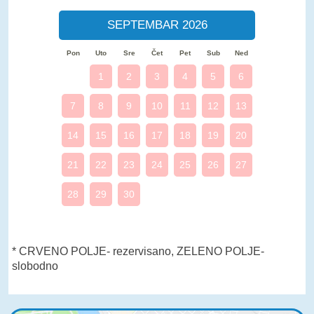
SEPTEMBAR 2026
Pon
Uto
Sre
Čet
Pet
Sub
Ned
1
2
3
4
5
6
7
8
9
10
11
12
13
14
15
16
17
18
19
20
21
22
23
24
25
26
27
28
29
30
* CRVENO POLJE- rezervisano, ZELENO POLJE-
slobodno