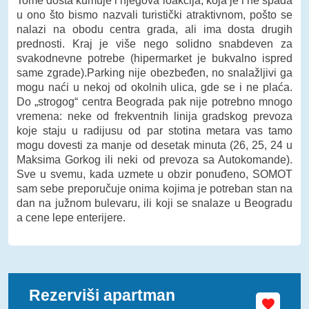
Tome dosta kumuje i njegova loakcija, koja je i ne spada
u ono što bismo nazvali turistički atraktivnom, pošto se
nalazi na obodu centra grada, ali ima dosta drugih
prednosti. Kraj je više nego solidno snabdeven za
svakodnevne potrebe (hipermarket je bukvalno ispred
same zgrade).Parking nije obezbeđen, no snalažljivi ga
mogu naći u nekoj od okolnih ulica, gde se i ne plaća.
Do „strogog“ centra Beograda pak nije potrebno mnogo
vremena: neke od frekventnih linija gradskog prevoza
koje staju u radijusu od par stotina metara vas tamo
mogu dovesti za manje od desetak minuta (26, 25, 24 u
Maksima Gorkog ili neki od prevoza sa Autokomande).
Sve u svemu, kada uzmete u obzir ponuđeno, SOMOT
sam sebe preporučuje onima kojima je potreban stan na
dan na južnom bulevaru, ili koji se snalaze u Beogradu
a cene lepe enterijere.
Rezerviši apartman