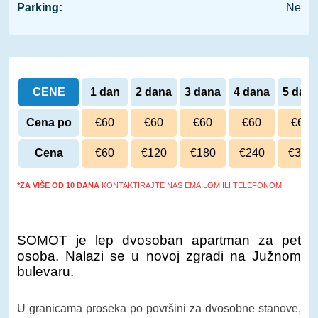
Parking:
Ne
CENE
1 dan
2 dana
3 dana
4 dana
5 dan
Cena po
€60
€60
€60
€60
€60
danu
Cena
€60
€120
€180
€240
€300
*ZA VIŠE OD 10 DANA
KONTAKTIRAJTE NAS EMAILOM ILI TELEFONOM
SOMOT je lep dvosoban apartman za pet
osoba. Nalazi se u novoj zgradi na Južnom
bulevaru.
U granicama proseka po površini za dvosobne stanove,