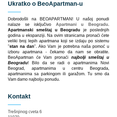
Ukratko o
BeoApartman
-u
Dobrodošli na BEOAPARTMAN! U našoj ponudi
nalaze se isključivo
Apartmani u Beogradu
.
Apartmanski smeštaj u Beogradu
je poslednjih
godina u ekspanziji. Na ovim stranicama pronaći ćete
veliki broj lepih
apartmana
koji se izdaju po sistemu
"
stan na dan
". Ako Vam je potrebna naša pomoć u
izboru apartmana - čekamo da nam se obratite.
BeoApartman će Vam pronaći
najbolji smeštaj u
Beogradu
! Bilo da se radi o apartmanima Novi
Beograd, apartmanima u centru Beograda,
apartmanima sa parkingom ili garažom. Tu smo da
Vam damo najbolju ponudu.
Kontakt
Trešnjinog cveta 6