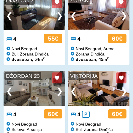
DIJALOG 2
ZORAN
55€
60€
4
4
Novi Beograd
Novi Beograd, Arena
Bul. Zorana Đinđića
Zorana Đinđića
2
2
dvosoban, 54m
dvosoban, 45m
DŽORDAN 23
VIKTORIJA
60€
60€
4
4
P
Novi Beograd
Novi Beograd
Bulevar Arsenija
Bul. Zorana Đinđića