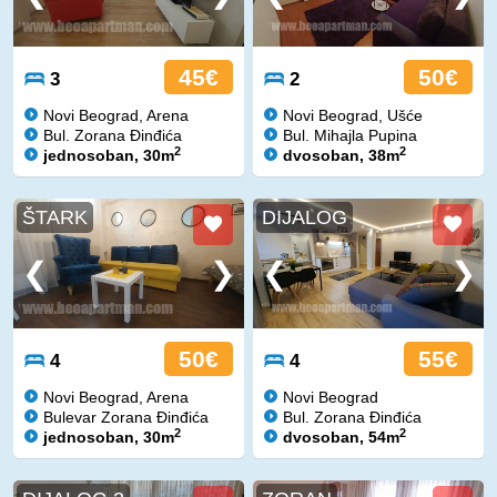
45€
50€
3
2
Novi Beograd, Arena
Novi Beograd, Ušće
Bul. Zorana Đinđića
Bul. Mihajla Pupina
2
2
jednosoban, 30m
dvosoban, 38m
ŠTARK
DIJALOG
50€
55€
4
4
Novi Beograd, Arena
Novi Beograd
Bulevar Zorana Đinđića
Bul. Zorana Đinđića
2
2
jednosoban, 30m
dvosoban, 54m