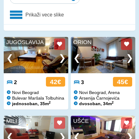
Prikaži vece slike
JUGOSLAVIJA
ORION
42€
45€
2
3
Novi Beograd
Novi Beograd, Arena
Bulevar Maršala Tolbuhina
Arsenija Čarnojevića
2
2
jednosoban, 35m
dvosoban, 34m
MILI
UŠĆE