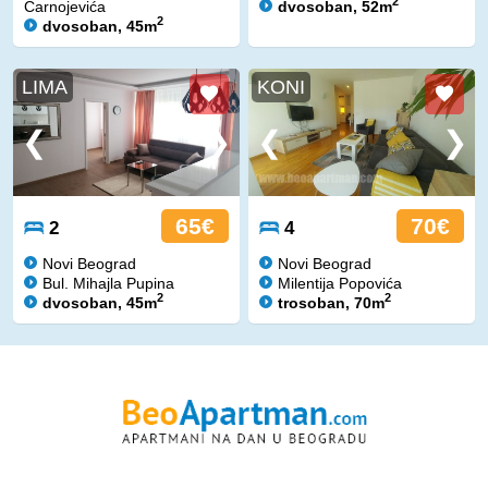
2
Čarnojevića
dvosoban, 52m
2
dvosoban, 45m
LIMA
KONI
65€
70€
2
4
Novi Beograd
Novi Beograd
Bul. Mihajla Pupina
Milentija Popovića
2
2
dvosoban, 45m
trosoban, 70m