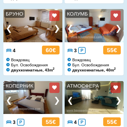
БРУНО
КОЛУМБ
60€
55€
4
3
P
Вождовац
Вождовац
Бул. Освобождения
Бул. Освобождения
2
2
двухкомнатные, 43m
двухкомнатные, 40m
КОПЕРНИК
АТМОСФЕРА
55€
55€
3
P
4
P