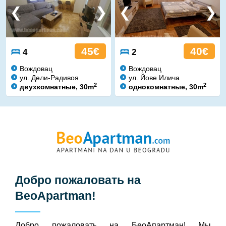
45€
40€
4
2
Вождовац
Вождовац
ул. Дели-Радивоя
ул. Йове Илича
2
2
двухкомнатные, 30m
однокомнатные, 30m
Добро пожаловать на
BeoApartman
!
Добро пожаловать на БeoАпартман! Мы