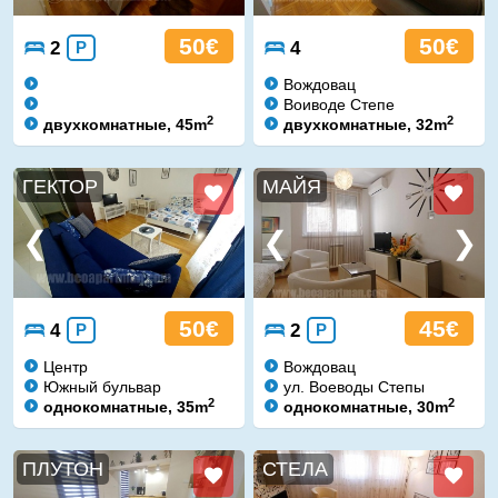
50€
50€
2
P
4
Вождовац
Воиводе Степе
2
2
двухкомнатные, 45m
двухкомнатные, 32m
ГЕКТОР
МАЙЯ
50€
45€
4
P
2
P
Центр
Вождовац
Южный бульвар
ул. Воеводы Степы
2
2
однокомнатные, 35m
однокомнатные, 30m
ПЛУТОН
СТЕЛА