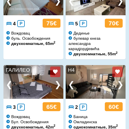
75€
70€
4
P
5
P
Вождовац
Дединье
буль. Освобождения
булевар кнеза
2
двухкомнатные, 65m
александра
карадјордјевића
2
двухкомнатные, 55m
ГАЛИЛЕО
Н4
65€
60€
3
P
2
P
Вождовац
Баница
Бул. Освобождения
Омладинска
2
2
двухкомнатные, 42m
однокомнатные, 35m