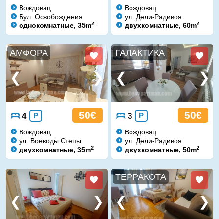
Вождовац
Вождовац
Бул. Освобождения
ул. Дели-Радивоя
2
2
однокомнатные, 35m
двухкомнатные, 60m
АМФОРА
ГАЛАКТИКА
50€
50€
4
P
3
P
Вождовац
Вождовац
ул. Воеводы Степы
ул. Дели-Радивоя
2
2
двухкомнатные, 35m
двухкомнатные, 50m
ТЕРРАКОТА