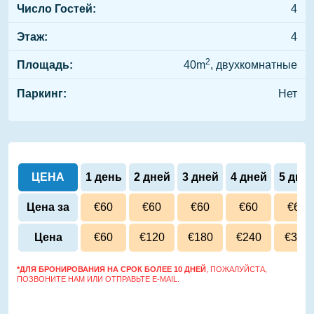
Число Гостей:
4
Этаж:
4
2
Площадь:
40m
, двухкомнатные
Паркинг:
Нет
ЦЕНА
1 день
2 дней
3 дней
4 дней
5 дне
Цена за
€60
€60
€60
€60
€60
сутки
Цена
€60
€120
€180
€240
€300
*ДЛЯ БРОНИРОВАНИЯ НА СРОК БОЛЕЕ 10 ДНЕЙ
, ПОЖАЛУЙСТА,
ПОЗВОНИТЕ НАМ ИЛИ ОТПРАВЬТЕ E-MAIL.