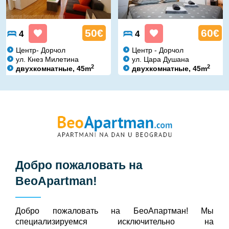
50€
60€
4
4
Центр- Дорчол
Центр - Дорчол
ул. Кнез Милетина
ул. Цара Душана
2
2
двухкомнатные, 45m
двухкомнатные, 45m
Добро пожаловать на
BeoApartman
!
Добро пожаловать на БeoАпартман! Мы
специализируемся исключительно на