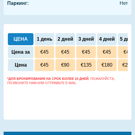
Паркинг:
Нет
ЦЕНА
1 день
2 дней
3 дней
4 дней
5 дне
Цена за
€45
€45
€45
€45
€45
сутки
Цена
€45
€90
€135
€180
€225
*ДЛЯ БРОНИРОВАНИЯ НА СРОК БОЛЕЕ 10 ДНЕЙ
, ПОЖАЛУЙСТА,
ПОЗВОНИТЕ НАМ ИЛИ ОТПРАВЬТЕ E-MAIL.