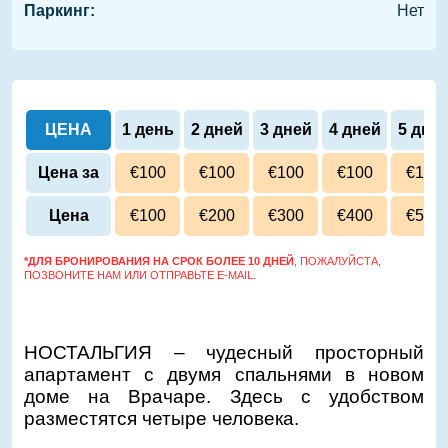
Паркинг:
Нет
ЦЕНА
1 день
2 дней
3 дней
4 дней
5 дне
Цена за
€100
€100
€100
€100
€100
сутки
Цена
€100
€200
€300
€400
€500
*ДЛЯ БРОНИРОВАНИЯ НА СРОК БОЛЕЕ 10 ДНЕЙ
, ПОЖАЛУЙСТА,
ПОЗВОНИТЕ НАМ ИЛИ ОТПРАВЬТЕ E-MAIL.
НОСТАЛЬГИЯ – чудесный просторный
апартамент с двумя спальнями в новом
доме на Врачаре. Здесь с удобством
разместятся четыре человека.