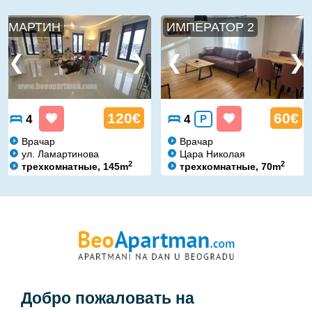
МАРТИН
ИМПЕРАТОР 2
120€
60€
4
4
P
Врачар
Врачар
ул. Ламартинова
Цара Николая
2
2
трехкомнатные, 145m
трехкомнатные, 70m
Добро пожаловать на