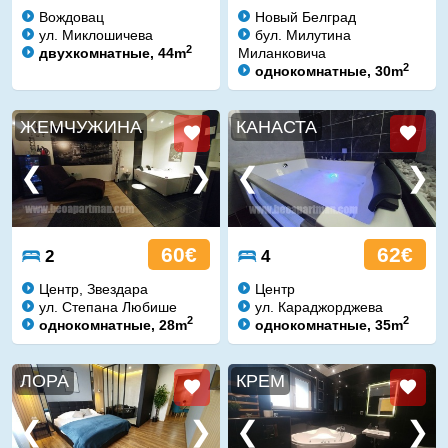
Вождовац
Новый Белград
ул. Миклошичева
бул. Милутина
2
двухкомнатные, 44m
Миланковича
2
однокомнатные, 30m
ЖЕМЧУЖИНА
КАНАСТА
60€
62€
2
4
Центр, Звездара
Центр
ул. Степана Любише
ул. Караджорджева
2
2
однокомнатные, 28m
однокомнатные, 35m
ЛОРА
КРЕМ