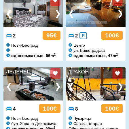
95€
100€
2
2
P
Нови-Београд
Центр
ул. Вишеградска
2
2
однокомнатные, 56m
однокомнатные, 47m
ЛЕДЕНЕЦ
ДРАКОН
100€
100€
4
8
Нови-Београд
Чукарица
бул. Зорана Джинджича
Савска, старая
2
двухкомнатные, 90m
Обреновачковская дорога