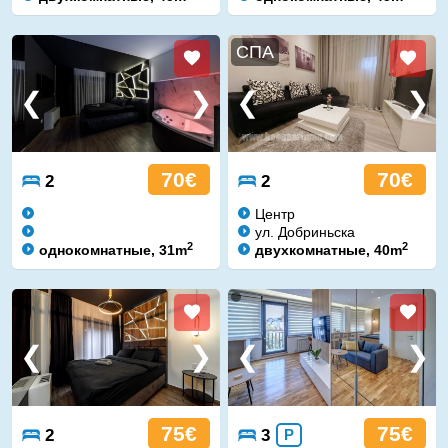
СПА
70€
70€
2
2
Центр
ул. Добриньска
2
2
однокомнатные, 31m
двухкомнатные, 40m
75€
75€
2
3
P