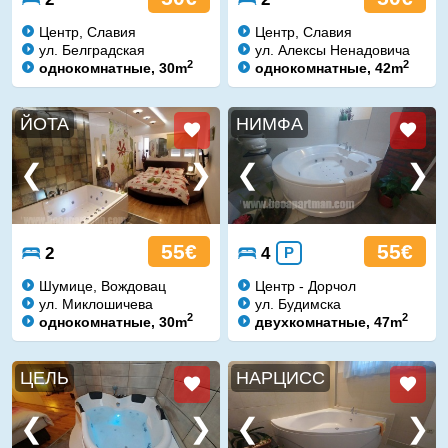
Центр, Славия
Центр, Славия
ул. Белградская
ул. Алексы Ненадовича
2
2
однокомнатные, 30m
однокомнатные, 42m
ЙОТА
НИМФА
55€
55€
2
4
P
Шумице, Вождовац
Центр - Дорчол
ул. Миклошичева
ул. Будимска
2
2
однокомнатные, 30m
двухкомнатные, 47m
ЦЕЛЬ
НАРЦИСС