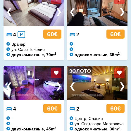
60€
60€
4
P
2
Врачар
ул. Саве Текелие
2
2
двухкомнатные, 70m
однокомнатные, 35m
ЗОЛОТО
60€
60€
4
2
Центр, Славия
ул. Светозара Марковича
2
2
двухкомнатные, 45m
однокомнатные, 30m