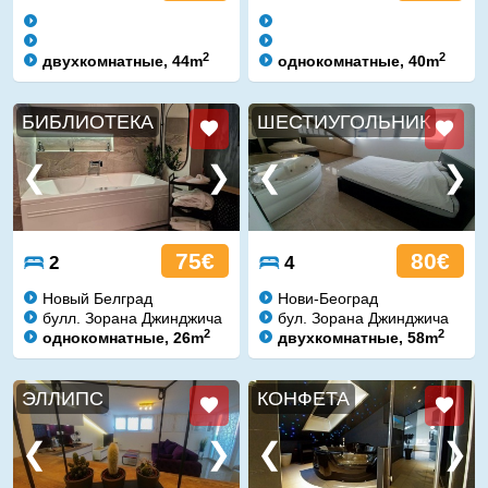
2
2
двухкомнатные, 44m
однокомнатные, 40m
БИБЛИОТЕКА
ШЕСТИУГОЛЬНИК
75€
80€
2
4
Новый Белград
Нови-Београд
булл. Зорана Джинджича
бул. Зорана Джинджича
2
2
однокомнатные, 26m
двухкомнатные, 58m
ЭЛЛИПС
КОНФЕТА