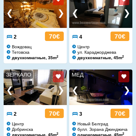
70€
70€
2
4
Вождовац
Центр
Тетовска
ул. Караджорджева
2
2
двухкомнатные, 35m
двухкомнатные, 45m
ЗЕРКАЛО
МЕД
70€
70€
2
3
Центр
Новый Белград
Добринска
булл. Зорана Джинджича
2
2
двухкомнатные, 45m
однокомнатные, 45m