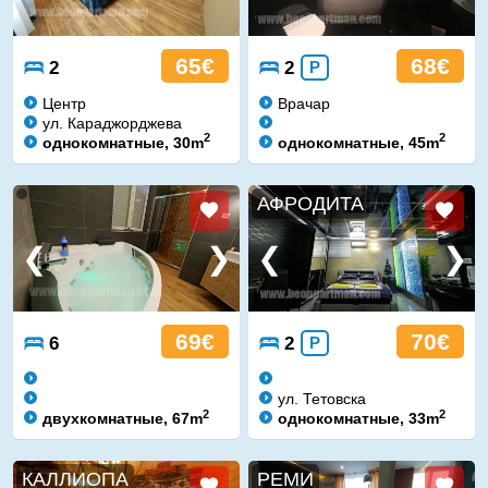
65€
68€
2
2
P
Центр
Врачар
ул. Караджорджева
2
2
однокомнатные, 30m
однокомнатные, 45m
АФРОДИТА
69€
70€
6
2
P
ул. Тетовска
2
2
двухкомнатные, 67m
однокомнатные, 33m
КАЛЛИОПА
РЕМИ