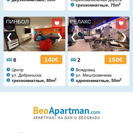
2
трехкомнатные, 75m
ПИНБОЛ
РЕЛАКС
140€
150€
6
2
Центр
Вождовац
ул. Добриньска
ул. Мештровичева
2
2
трехкомнатные, 80m
однокомнатные, 50m