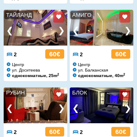
ТАЙЛАНД
АМИГО
60€
60€
2
2
Центр
Центр
ул. Доситеева
ул. Балканская
2
2
однокомнатные, 25m
однокомнатные, 40m
РУБИН
БЛОК
60€
60€
2
2