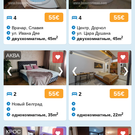
55€
55€
4
4
Врачар, Славия
Центр, Дорчол
ул. Ивана Дяе
ул. Цара Душана
2
2
двухкомнатные, 45m
двухкомнатные, 45m
АКВА
55€
55€
2
2
Новый Белград
2
2
однокомнатные, 35m
однокомнатные, 22m
КРОС