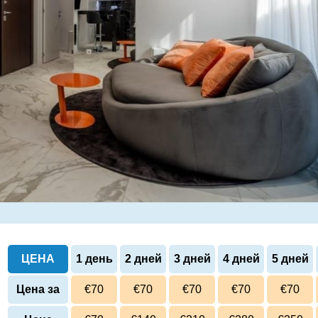
ЦЕНА
1 день
2 дней
3 дней
4 дней
5 дней
Цена за
€70
€70
€70
€70
€70
сутки