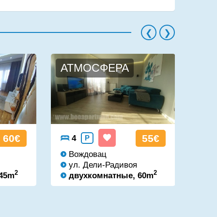
АТМОСФЕРА
ПЛ
60€
55€
4
P
4
Вождовац
В
ул. Дели-Радивоя
ул
2
2
 45m
двухкомнатные, 60m
д