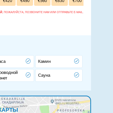
€420
€490
€560
€630
€700
ЕЙ
, ПОЖАЛУЙСТА, ПОЗВОНИТЕ НАМ ИЛИ ОТПРАВЬТЕ E-MAIL.
аса
Камин
роводной
Сауна
рнет
КАРТЫ