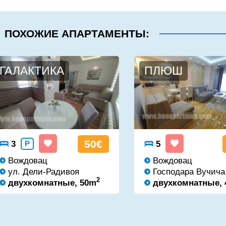
ПОХОЖИЕ АПАРТАМЕНТЫ:
ГАЛАКТИКА
ПЛЮШ
50€
3
P
5
Вождовац
Вождовац
ул. Дели-Радивоя
Господара Вучича
2
двухкомнатные, 50m
двухкомнатные,