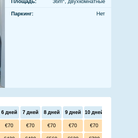
Площадь:
36m
, двухкомнатные
Паркинг:
Нет
6 дней
7 дней
8 дней
9 дней
10 дней
€70
€70
€70
€70
€70