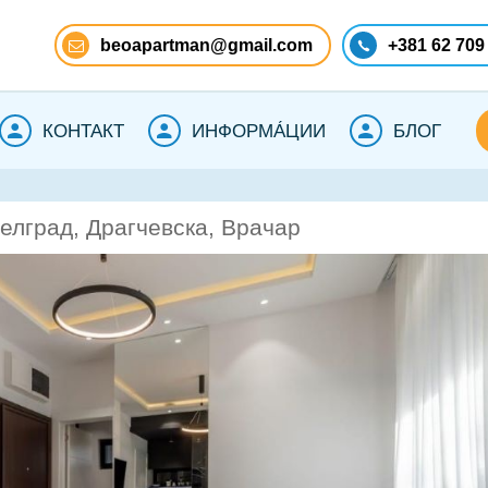
beoapartman@gmail.com
+381 62 709
КОНТАКТ
ИНФОРМА́ЦИИ
БЛОГ
елград, Драгчевска, Врачар