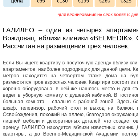
Цена
€65
€130
€195
€260
€325
*ДЛЯ БРОНИРОВАНИЯ НА СРОК БОЛЕЕ 10 ДН
ГАЛИЛЕО – один из четырех апартаме
Вождовац, вблизи клиники «BELMEDIK». 
Рассчитан на размещение трех человек.
Если Вы ищете квартиру в посуточную аренду вблизи кли
апартаментов, наиболее подходящих для данной цели. К
метров находится на четвертом этаже дома на бу
разместятся трое взрослых человек. Квартира состоит из 
хорошо оборудована, в ней же нашлось место и для ст
ведет в уборную комнату с душевой кабиной. В гостин
большая комната – спальня с рабочей зоной. Здесь б
шкаф, телевизор, рабочий стол и выход на балкон, 
Освобождения, похожий на аллею, благодаря окружающим
лишней мебели и декоративных деталей, что создает о
аренду ГАЛИЛЕО находится вблизи известных клиник. 
квартиры, а до Военно-Медицинской Академии полтор