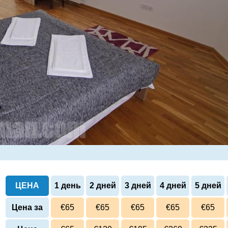
ЦЕНА
1 день
2 дней
3 дней
4 дней
5 дней
Цена за
€65
€65
€65
€65
€65
сутки