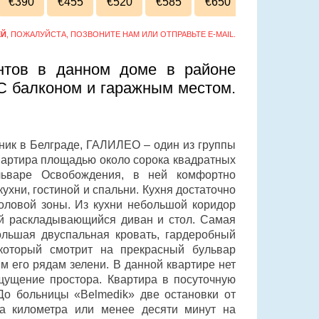
€390
€455
€520
€585
€650
ЕЙ
, ПОЖАЛУЙСТА, ПОЗВОНИТЕ НАМ ИЛИ ОТПРАВЬТЕ E-MAIL.
нтов в данном доме в районе
С балконом и гаражным местом.
ник в Белграде, ГАЛИЛЕО – один из группы
вартира площадью около сорока квадратных
льваре Освобождения, в ней комфортно
кухни, гостиной и спальни. Кухня достаточно
оловой зоны. Из кухни небольшой коридор
ой раскладывающийся диван и стол. Самая
ольшая двуспальная кровать, гардеробный
который смотрит на прекрасный бульвар
 его рядам зелени. В данной квартире нет
щущение простора. Квартира в посуточную
До больницы «Belmedik» две остановки от
а километра или менее десяти минут на