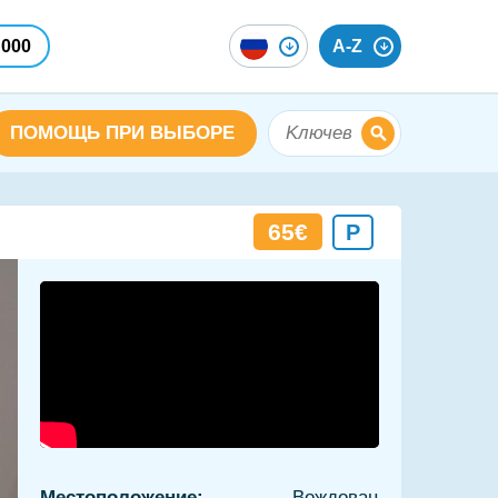
 000
A-Z
ПОМОЩЬ ПРИ ВЫБОРЕ
65€
P
Местоположение:
Вождовац