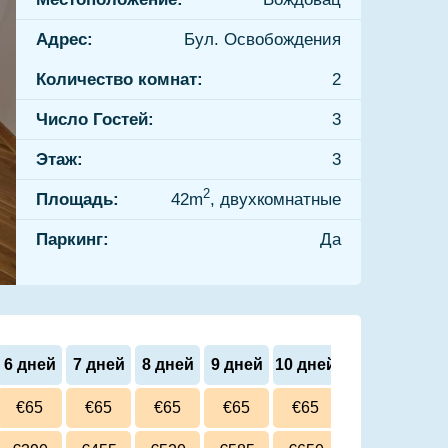
Адрес:
Бул. Освобождения
Количество комнат:
2
Число Гостей:
3
Этаж:
3
2
Площадь:
42m
, двухкомнатные
Паркинг:
Да
6 дней
7 дней
8 дней
9 дней
10 дней
€65
€65
€65
€65
€65