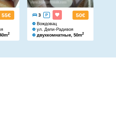
55€
50€
3
P
4
Вождовац
Во
ия
ул. Дели-Радивоя
Бу
2
2
 40m
двухкомнатные, 50m
д