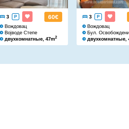
60€
3
P
3
P
Вождовац
Вождовац
Војводе Степе
Бул. Освобожден
2
двухкомнатные, 47m
двухкомнатные,