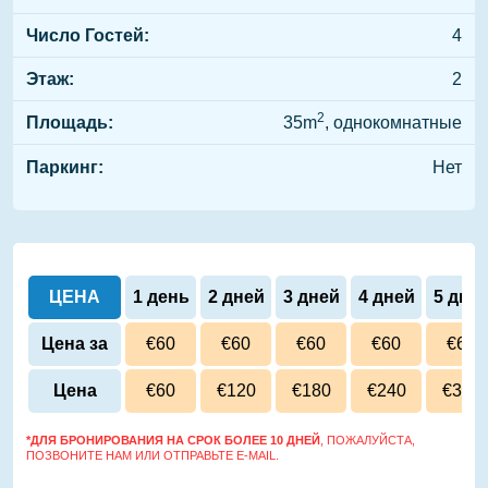
Число Гостей:
4
Этаж:
2
2
Площадь:
35m
, однокомнатные
Паркинг:
Нет
ЦЕНА
1 день
2 дней
3 дней
4 дней
5 дне
Цена за
€60
€60
€60
€60
€60
сутки
Цена
€60
€120
€180
€240
€300
*ДЛЯ БРОНИРОВАНИЯ НА СРОК БОЛЕЕ 10 ДНЕЙ
, ПОЖАЛУЙСТА,
ПОЗВОНИТЕ НАМ ИЛИ ОТПРАВЬТЕ E-MAIL.