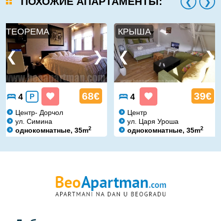
ПОХОЖИЕ АПАРТАМЕНТЫ:
ТЕОРЕМА
КРЫША
68€
39€
4
P
4
Центр- Дорчол
Центр
ул. Симина
ул. Царя Уроша
2
2
однокомнатные, 35m
однокомнатные, 35m