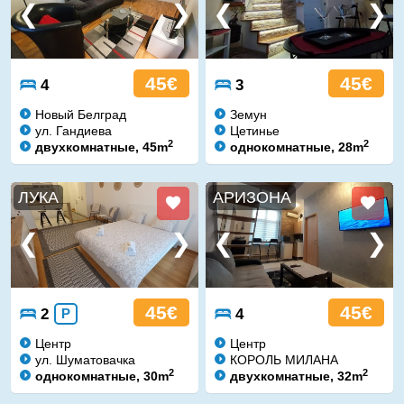
45€
45€
4
3
Новый Белград
Земун
ул. Гандиева
Цетинье
2
2
двухкомнатные, 45m
однокомнатные, 28m
ЛУКА
АРИЗОНА
45€
45€
2
P
4
Центр
Центр
ул. Шуматовачка
КОРОЛЬ МИЛАНА
2
2
однокомнатные, 30m
двухкомнатные, 32m