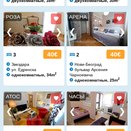
двухкомнатные, 38m
двухкомнатные, 30m
РОЗА
АРЕНА
40€
40€
3
2
Звездара
Нови-Београд
ул. Едренска
бульвар Арсения
2
однокомнатные, 34m
Чарноевича
2
однокомнатные, 25m
АТОС
ЧАСЫ