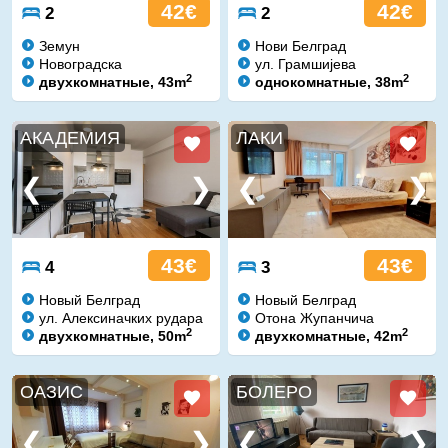
42€
42€
2
2
Земун
Нови Белград
Новоградска
ул. Грамшијева
2
2
двухкомнатные, 43m
однокомнатные, 38m
АКАДЕМИЯ
ЛАКИ
43€
43€
4
3
Новый Белград
Новый Белград
ул. Алексиначких рудара
Отона Жупанчича
2
2
двухкомнатные, 50m
двухкомнатные, 42m
ОАЗИС
БОЛЕРО