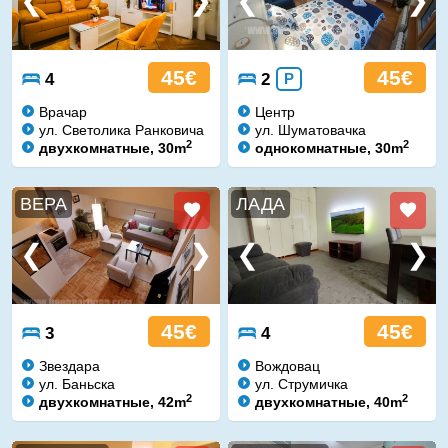
45€
45€
4
2
P
Врачар
Центр
ул. Светолика Ранковича
ул. Шуматовачка
2
2
двухкомнатные, 30m
однокомнатные, 30m
ВЕРА
ЛАДА
45€
45€
3
4
Звездара
Вождовац
ул. Баньска
ул. Струмичка
2
2
двухкомнатные, 42m
двухкомнатные, 40m