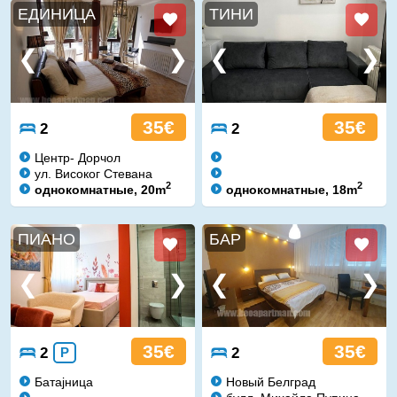
ЕДИНИЦА
ТИНИ
35€
35€
2
2
Центр- Дорчол
ул. Високог Стевана
2
2
однокомнатные, 20m
однокомнатные, 18m
ПИАНО
БАР
35€
35€
2
P
2
Батајница
Новый Белград