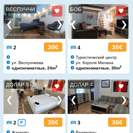
ВЕСПУЧЧИ
БОБ
30€
35€
2
4
Туристический центр
ул. Веспуччиева
ул. Короля Милана
2
2
однокомнатные, 24m
однокомнатные, 30m
ДОЛАР 5
ДОЛАР 4
35€
35€
2
P
3
Жарково
Видиковац