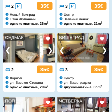
35€
35€
2
P
3
P
Новый Белград
Центр
Отон Жупанчич
Зеленый венок
2
2
однокомнатные, 26m
однокомнатные, 21m
СЕДМАК
ВИШЕГРАД
35€
35€
2
3
Дорчол
Центр
ул. Високог Стевана
ул. Вишеградска
2
2
однокомнатные, 20m
двухкомнатные, 35m
ПОП
ЧЕТВЕРКА