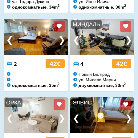
ул. Тодора Дукина
ул. Йове Илича
2
2
однокомнатные, 34m
однокомнатные, 30m
МИНДАЛЬ
42€
42€
2
4
Новый Белград
ул. Милеве Марич
2
2
однокомнатные, 35m
двухкомнатные, 33m
ОРКА
ЭЛВИС