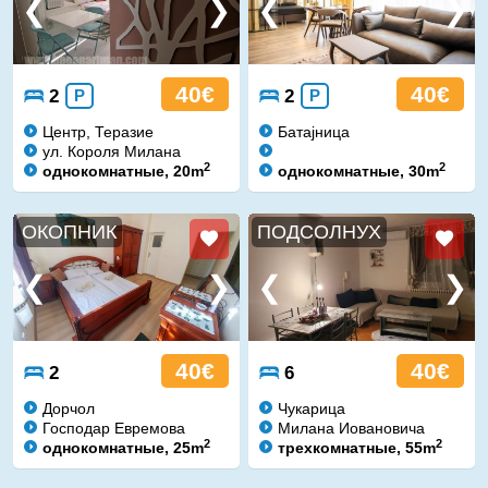
40€
40€
2
P
2
P
Центр, Теразие
Батајница
ул. Короля Милана
2
2
однокомнатные, 20m
однокомнатные, 30m
ОКОПНИК
ПОДСОЛНУХ
40€
40€
2
6
Дорчол
Чукарица
Господар Евремова
Милана Иовановича
2
2
однокомнатные, 25m
трехкомнатные, 55m