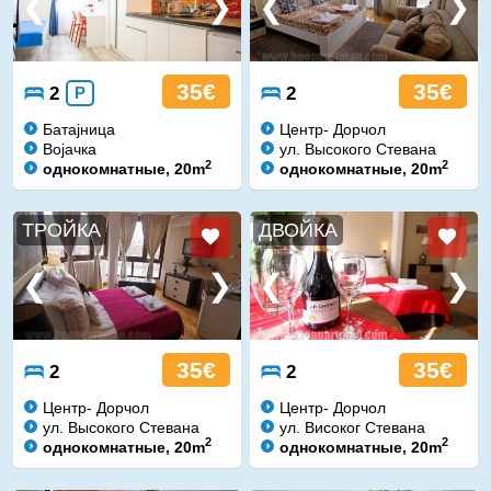
35€
35€
2
P
2
Батајница
Центр- Дорчол
Војачка
ул. Высокого Стевана
2
2
однокомнатные, 20m
однокомнатные, 20m
ТРОЙКА
ДВОЙКА
35€
35€
2
2
Центр- Дорчол
Центр- Дорчол
ул. Высокого Стевана
ул. Високог Стевана
2
2
однокомнатные, 20m
однокомнатные, 20m