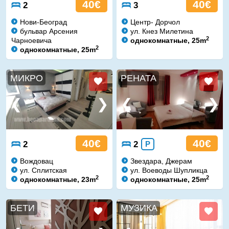
40€
40€
2
3
Нови-Београд
Центр- Дорчол
бульвар Арсения
ул. Кнез Милетина
2
Чарноевича
однокомнатные, 25m
2
однокомнатные, 25m
МИКРО
РЕНАТА
40€
40€
2
2
P
Вождовац
Звездара, Джерам
ул. Сплитская
ул. Воеводы Шупликца
2
2
однокомнатные, 23m
однокомнатные, 25m
БЕТИ
МУЗИКА