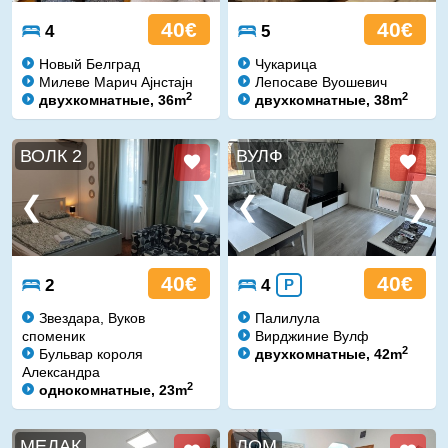
40€
40€
4
5
Новый Белград
Чукарица
Милеве Марич Ајнстајн
Лепосаве Вуошевич
2
2
двухкомнатные, 36m
двухкомнатные, 38m
ВОЛК 2
ВУЛФ
40€
40€
2
4
P
Звездара, Вуков
Палилула
споменик
Вирджиние Вулф
2
Бульвар короля
двухкомнатные, 42m
Александра
2
однокомнатные, 23m
МЕДАК
ЛОМ