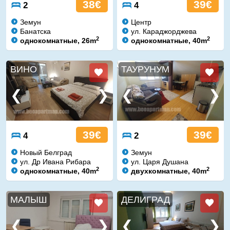
38€
39€
2
4
Земун
Центр
Банатска
ул. Караджорджева
2
2
однокомнатные, 26m
однокомнатные, 40m
ВИНО
ТАУРУНУМ
39€
39€
4
2
Новый Белград
Земун
ул. Др Ивана Рибара
ул. Царя Душана
2
2
однокомнатные, 40m
двухкомнатные, 40m
МАЛЫШ
ДЕЛИГРАД