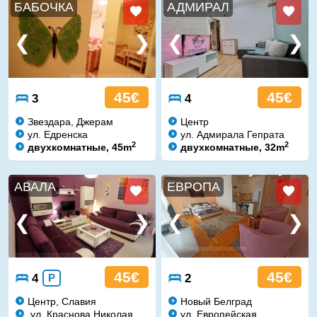
БАБОЧКА
АДМИРАЛ
45€
45€
3
4
Звездара, Джерам
Центр
ул. Едренска
ул. Адмирала Гепрата
2
2
двухкомнатные, 45m
двухкомнатные, 32m
АВАЛА
ЕВРОПА
45€
45€
4
P
2
Центр, Славия
Новый Белград
ул. Краснова Николая
ул. Европейская