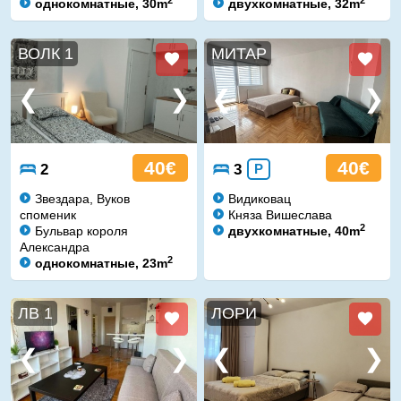
2
2
однокомнатные, 30m
двухкомнатные, 32m
ВОЛК 1
МИТАР
40€
40€
2
3
P
Звездара, Вуков
Видиковац
споменик
Княза Вишеслава
2
Бульвар короля
двухкомнатные, 40m
Александра
2
однокомнатные, 23m
ЛВ 1
ЛОРИ