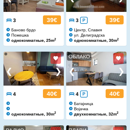
39€
39€
3
3
P
Баново брдо
Центр, Славия
Пожешка
ул. Делиградска
2
2
однокомнатные, 25m
однокомнатные, 30m
ОБЛАКО
40€
40€
4
4
P
Батајница
Војачка
2
2
однокомнатные, 30m
двухкомнатные, 32m