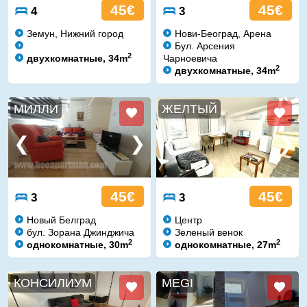
45€
45€
4
3
Земун, Нижний город
Нови-Београд, Арена
Бул. Арсения
2
двухкомнатные, 34m
Чарноевича
2
двухкомнатные, 34m
МИЛЛИ
ЖЕЛТЫЙ
45€
45€
3
3
Новый Белград
Центр
бул. Зорана Джинджича
Зеленый венок
2
2
однокомнатные, 30m
однокомнатные, 27m
КОНСИЛИУМ
MEGI