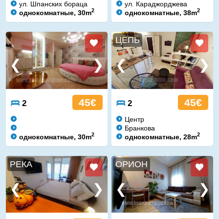
ул. Шпанских бораца
ул. Караджорджева
2
2
однокомнатные, 30m
однокомнатные, 38m
ЦЕПЬ
45€
45€
2
2
Центр
Бранкова
2
2
однокомнатные, 30m
однокомнатные, 28m
РЕКА
ОРИОН