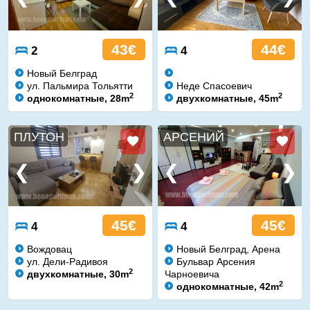
43€
44€
2
4
Новый Белград
ул. Пальмира Тольятти
Неде Спасоевич
2
2
однокомнатные, 28m
двухкомнатные, 45m
ПЛУТОН
АРСЕНИЙ
45€
45€
4
4
Вождовац
Новый Белград, Арена
ул. Дели-Радивоя
Бульвар Арсения
2
двухкомнатные, 30m
Чарноевича
2
однокомнатные, 42m