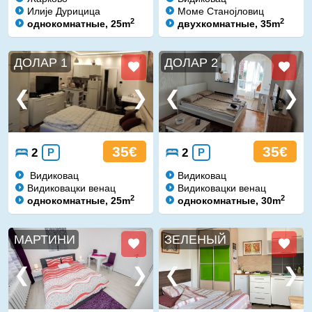
Илије Дурицица
Моме Станојловиц
2
2
однокомнатные, 25m
двухкомнатные, 35m
ДОЛАР 1
ДОЛАР 2
35€
35€
2
P
2
P
Видиковац
Видиковац
Видиковацки венац
Видиковацки венац
2
2
однокомнатные, 25m
однокомнатные, 30m
МАРТИНИ
ЗЕЛЕНЫЙ