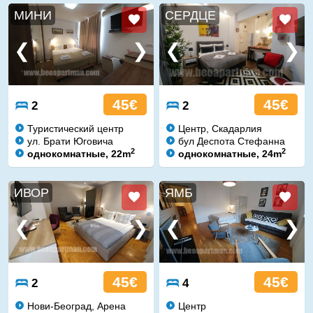
МИНИ
СЕРДЦЕ
45€
45€
2
2
Туристический центр
Центр, Скадарлия
ул. Брати Юговича
бул Деспота Стефанна
2
2
однокомнатные, 22m
однокомнатные, 24m
ИВОР
ЯМБ
45€
45€
2
4
Нови-Београд, Арена
Центр