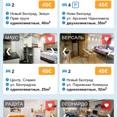
45€
45€
2
4
P
Новый Белград, Земун
Нови-Београд
Прве пруге
ул. Арсения Чарноевича
2
2
однокомнатные, 40m
двухкомнатные, 35m
МАУС
ВЕРСАЛЬ
45€
45€
2
2
Центр, Славия
Новый Белград
ул. Београдска
ул. Парижская Коммуна
2
2
однокомнатные, 25m
однокомнатные, 32m
РАДУГА
ЛЕОНАРДО