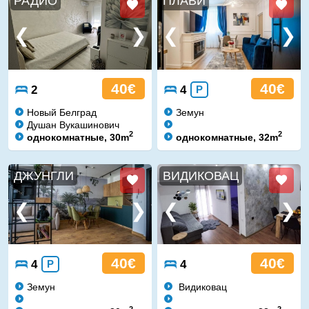
РАДИО
ПЛАВИ
40€
40€
2
4
P
Новый Белград
Земун
Душан Вукашинович
2
2
однокомнатные, 30m
однокомнатные, 32m
ДЖУНГЛИ
ВИДИКОВАЦ
40€
40€
4
P
4
Земун
Видиковац