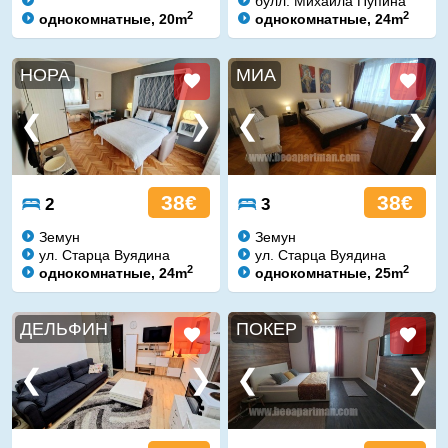
булл. Михайла Пупина
2
2
однокомнатные, 20m
однокомнатные, 24m
НОРА
МИА
38€
38€
2
3
Земун
Земун
ул. Старца Вуядина
ул. Старца Вуядина
2
2
однокомнатные, 24m
однокомнатные, 25m
ДЕЛЬФИН
ПОКЕР