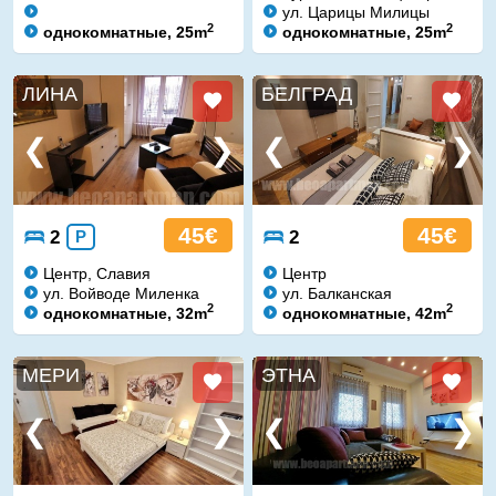
ул. Царицы Милицы
2
2
однокомнатные, 25m
однокомнатные, 25m
ЛИНА
БЕЛГРАД
45€
45€
2
P
2
Центр, Славия
Центр
ул. Войводе Миленка
ул. Балканская
2
2
однокомнатные, 32m
однокомнатные, 42m
МЕРИ
ЭТНА