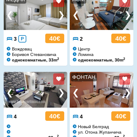
40€
40€
3
P
2
Вождовац
Центр
Боривоя Стевановича
Ломина
2
2
однокомнатные, 33m
однокомнатные, 30m
ФОНТАН
40€
40€
4
4
Новый Белград
ул. Отона Жупанчича
2
2