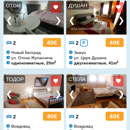
ОТОН
ДУШАН
40€
40€
2
2
P
Новый Белград
Земун
ул. Отона Жупанчича
ул. Царя Душана
2
2
однокомнатные, 25m
двухкомнатные, 41m
ТОДОР
СТЕЛА
40€
40€
2
2
Вождовац
Вождовац