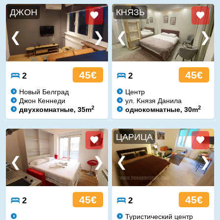
ДЖОН
КНЯЗЬ
45€
45€
2
2
Новый Белград
Центр
Джон Кеннеди
ул. Kнязя Данила
2
2
двухкомнатные, 35m
однокомнатные, 30m
ЦАРИЦА
45€
45€
2
2
Туристический центр