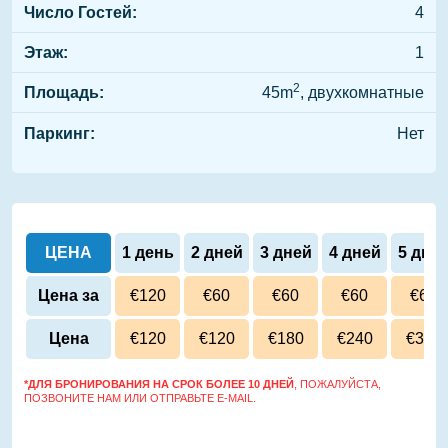
Число Гостей:
4
Этаж:
1
2
Площадь:
45m
, двухкомнатные
Паркинг:
Нет
ЦЕНА
1 день
2 дней
3 дней
4 дней
5 дне
Цена за
€120
€60
€60
€60
€60
сутки
Цена
€120
€120
€180
€240
€300
*ДЛЯ БРОНИРОВАНИЯ НА СРОК БОЛЕЕ 10 ДНЕЙ
, ПОЖАЛУЙСТА,
ПОЗВОНИТЕ НАМ ИЛИ ОТПРАВЬТЕ E-MAIL.