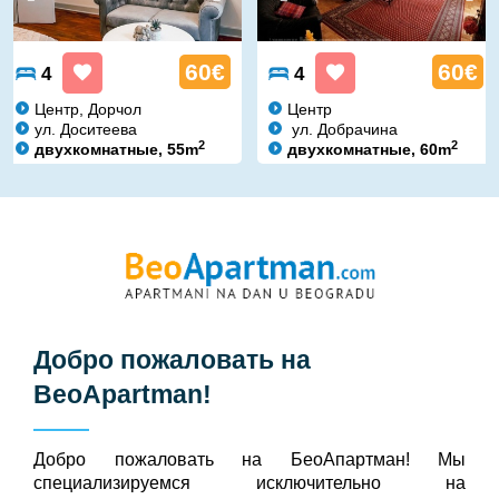
60€
60€
4
4
Центр, Дорчол
Центр
ул. Доситеева
ул. Добрачина
2
2
двухкомнатные, 55m
двухкомнатные, 60m
Добро пожаловать на
BeoApartman
!
Добро пожаловать на БeoАпартман! Мы
специализируемся исключительно на