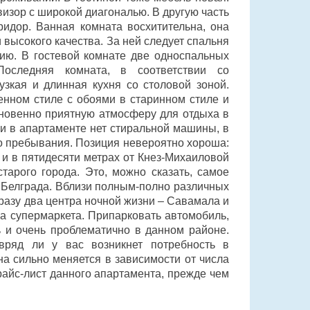
изор с широкой диагональю. В другую часть
ридор. Ванная комната восхитительна, она
 высокого качества. За ней следует спальня
цию. В гостевой комнате две односпальных
Последняя комната, в соответствии со
узкая и длинная кухня со столовой зоной.
енном стиле с обоями в старинном стиле и
кновенно приятную атмосферу для отдыха в
 и в апартаменте нет стиральной машины, в
го пребывания. Позиция невероятно хороша:
 и в пятидесяти метрах от Кнез-Михаиловой
тарого города. Это, можно сказать, самое
 Белграда. Вблизи полным-полно различных
разу два центра ночной жизни – Савамала и
а супермаркета. Припарковать автомобиль,
ь и очень проблематично в данном районе.
 вряд ли у вас возникнет потребность в
ена сильно меняется в зависимости от числа
райс-лист данного апартамента, прежде чем