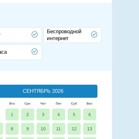
Беспроводной
т
интернет
аса
СЕНТЯБРЬ 2026
Вто
Сре
Чет
Пят
Суб
Вос
1
2
3
4
5
6
8
9
10
11
12
13