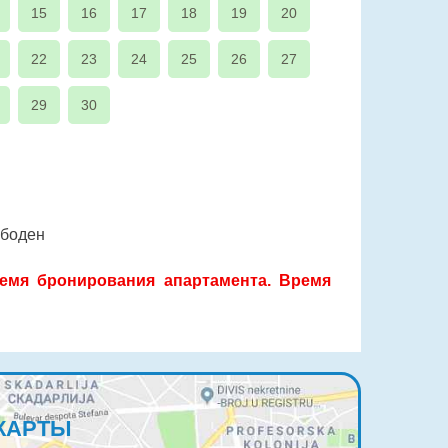
15
16
17
18
19
20
22
23
24
25
26
27
29
30
ободен
емя бронирования апартамента. Время
КАРТЫ