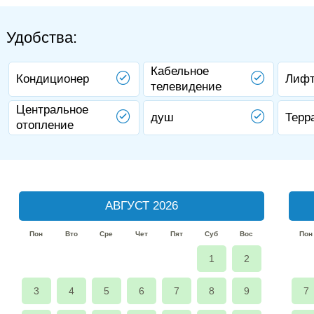
Удобства:
Кабельное
Кондиционер
Лиф
телевидение
Центральное
душ
Терр
отопление
АВГУСТ 2026
Пон
Вто
Сре
Чет
Пят
Суб
Вос
Пон
1
2
3
4
5
6
7
8
9
7