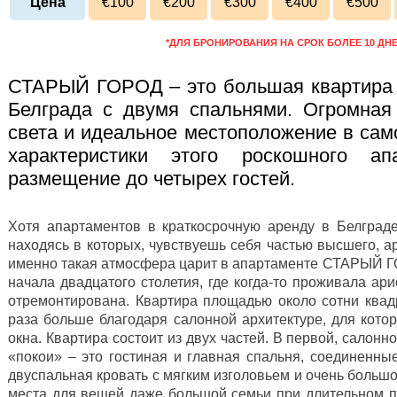
Цена
€100
€200
€300
€400
€500
*ДЛЯ БРОНИРОВАНИЯ НА СРОК БОЛЕЕ 10 ДН
СТАРЫЙ ГОРОД – это большая квартира с
Белграда с двумя спальнями. Огромная 
света и идеальное местоположение в сам
характеристики этого роскошного ап
размещение до четырех гостей.
Хотя апартаментов в краткосрочную аренду в Белграде
находясь в которых, чувствуешь себя частью высшего, ар
именно такая атмосфера царит в апартаменте СТАРЫЙ Г
начала двадцатого столетия, где когда-то проживала ар
отремонтирована. Квартира площадью около сотни квад
раза больше благодаря салонной архитектуре, для кото
окна. Квартира состоит из двух частей. В первой, салон
«покои» – это гостиная и главная спальня, соединенные
двуспальная кровать с мягким изголовьем и очень больш
места для вещей даже большой семьи при длительном п