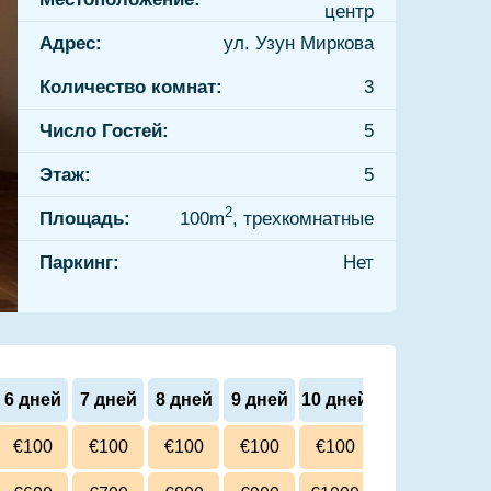
центр
Адрес:
ул. Узун Миркова
Количество комнат:
3
Число Гостей:
5
Этаж:
5
2
Площадь:
100m
, трехкомнатные
Паркинг:
Нет
6 дней
7 дней
8 дней
9 дней
10 дней
€100
€100
€100
€100
€100