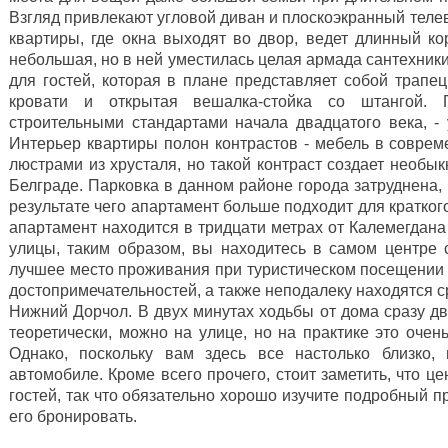
Взгляд привлекают угловой диван и плоскоэкранный телев
квартиры, где окна выходят во двор, ведет длинный ко
небольшая, но в ней уместилась целая армада сантехники
для гостей, которая в плане представляет собой трапе
кровати и открытая вешалка-стойка со штангой. 
строительными стандартами начала двадцатого века, - 
Интерьер квартиры полон контрастов - мебель в соврем
люстрами из хрусталя, но такой контраст создает необы
Белграде. Парковка в данном районе города затруднена,
результате чего апартамент больше подходит для кратко
апартамент находится в тридцати метрах от Калемегдана
улицы, таким образом, вы находитесь в самом центре с
лучшее место проживания при туристическом посещении
достопримечательностей, а также неподалеку находятся с
Нижний Дорчол. В двух минутах ходьбы от дома сразу дв
теоретически, можно на улице, но на практике это очен
Однако, поскольку вам здесь все настолько близко,
автомобиле. Кроме всего прочего, стоит заметить, что ц
гостей, так что обязательно хорошо изучите подробный п
его бронировать.