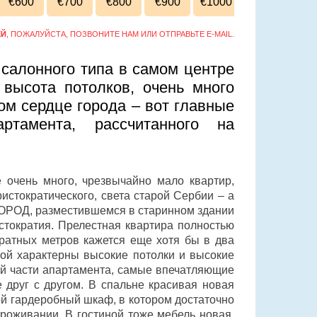
€600
€700
€800
€900
€1000
ЕЙ
, ПОЖАЛУЙСТА, ПОЗВОНИТЕ НАМ ИЛИ ОТПРАВЬТЕ E-MAIL.
алонного типа в самом центре
высота потолков, очень много
ом сердце города – вот главные
артамента, рассчитанного на
 очень много, чрезвычайно мало квартир,
истократического, света старой Сербии – а
ОРОД, разместившемся в старинном здании
истократия. Прелестная квартира полностью
ратных метров кажется еще хотя бы в два
рой характерны высокие потолки и высокие
ной части апартамента, самые впечатляющие
 друг с другом. В спальне красивая новая
ой гардеробный шкаф, в котором достаточно
роживании. В гостиной тоже мебель новая.