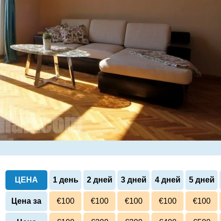
ЦЕНА
1 день
2 дней
3 дней
4 дней
5 дней
Цена за
€100
€100
€100
€100
€100
сутки