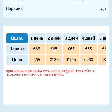
Паркинг:
Да
ЦЕНА
1 день
2 дней
3 дней
4 дней
5 дне
Цена за
€65
€65
€65
€65
€65
сутки
Цена
€65
€130
€195
€260
€325
*ДЛЯ БРОНИРОВАНИЯ НА СРОК БОЛЕЕ 10 ДНЕЙ
, ПОЖАЛУЙСТА,
ПОЗВОНИТЕ НАМ ИЛИ ОТПРАВЬТЕ E-MAIL.