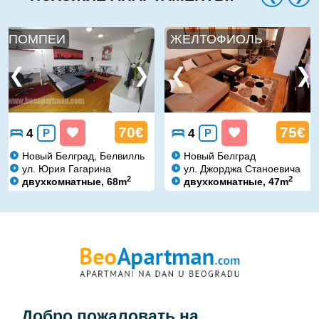
ПОМПЕИ
ЖЕЛТОФИОЛЬ
70€
75€
4
P
4
P
Новый Белград, Белвилль
Новый Белград
ул. Юрия Гагарина
ул. Джорджа Станоевича
2
2
двухкомнатные, 68m
двухкомнатные, 47m
Добро пожаловать на