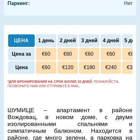
Паркинг:
Нет
ЦЕНА
1 день
2 дней
3 дней
4 дней
5 дне
Цена за
€60
€60
€60
€60
€60
сутки
Цена
€60
€120
€180
€240
€300
*ДЛЯ БРОНИРОВАНИЯ НА СРОК БОЛЕЕ 10 ДНЕЙ
, ПОЖАЛУЙСТА,
ПОЗВОНИТЕ НАМ ИЛИ ОТПРАВЬТЕ E-MAIL.
ШУМИЦЕ – апартамент в районе
Вождовац, в новом доме, с двумя
изолированными спальнями и
симпатичным балконом. Находится в
районе, где много зелени, а парковка на