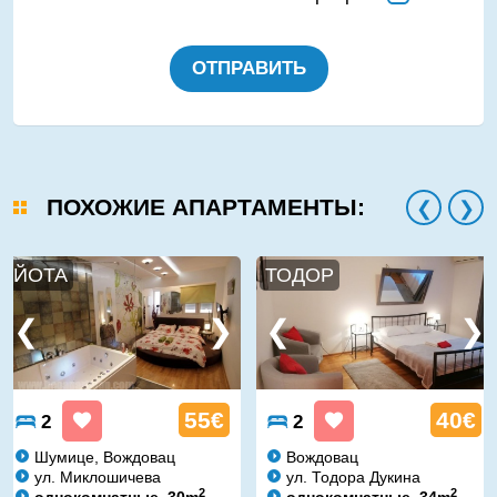
ОТПРАВИТЬ
ПОХОЖИЕ АПАРТАМЕНТЫ:
ЙОТА
ТОДОР
55€
40€
2
2
Шумице, Вождовац
Вождовац
ул. Миклошичева
ул. Тодора Дукина
2
2
однокомнатные, 30m
однокомнатные, 34m