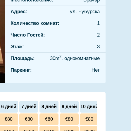
Адрес:
ул. Чубурска
Количество комнат:
1
Число Гостей:
2
Этаж:
3
2
Площадь:
30m
, однокомнатные
Паркинг:
Нет
6 дней
7 дней
8 дней
9 дней
10 дней
€80
€80
€80
€80
€80