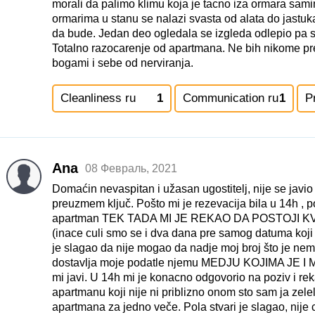
morali da palimo klimu koja je tacno iza ormara sami
ormarima u stanu se nalazi svasta od alata do jastuka
da bude. Jedan deo ogledala se izgleda odlepio pa sve
Totalno razocarenje od apartmana. Ne bih nikome pr
bogami i sebe od nerviranja.
Cleanliness ru
1
Communication ru
1
P
Ana
08 Февраль, 2021
Domaćin nevaspitan i užasan ugostitelj, nije se javio
preuzmem ključ. Pošto mi je rezevacija bila u 14h ,
apartman TEK TADA MI JE REKAO DA POSTOJI KVAR i 
(inace culi smo se i dva dana pre samog datuma koji 
je slagao da nije mogao da nadje moj broj što je nem
dostavlja moje podatle njemu MEDJU KOJIMA JE I
mi javi. U 14h mi je konacno odgovorio na poziv i re
apartmanu koji nije ni priblizno onom sto sam ja zelel
apartmana za jedno veče. Pola stvari je slagao, nije 