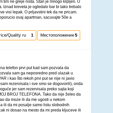
m tim ne greje nista. Stan je mnogo krpljen. U
. Iznad kreveta je ogledalo bar bi tako trebalo
 visi lepak. O prljavstini tek da ne pricam.
eporucio ovaj apartman, sacuvajte 50e a
rice/Quality ru
1
Местоположение
5
 na telefon prvi put kad sam pozvala da
 pozvala sam ga neposredno pred ulazak u
kao što rekoh prvi put se nije ni javio
sam rezervisala i sve smo se dogovorili), onda
oguće jer sam rezervisala preko sajta koji
 MOJ BROJ TELEFONA. Tako da nije želeo da
kao da moze ili da me ugosti u nekom
a ili da mi posalje samo listu slobodnih
cak ni dosao na mesto da mi preda kljuceve ili