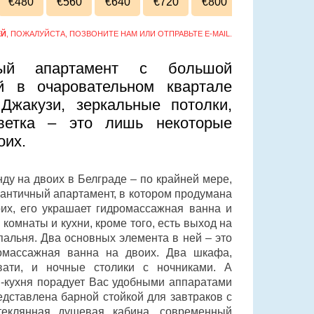
€480
€560
€640
€720
€800
ЕЙ
, ПОЖАЛУЙСТА, ПОЗВОНИТЕ НАМ ИЛИ ОТПРАВЬТЕ E-MAIL.
ый апартамент с большой
й в очаровательном квартале
Джакузи, зеркальные потолки,
светка – это лишь некоторые
оих.
у на двоих в Белграде – по крайней мере,
античный апартамент, в котором продумана
оих, его украшает гидромассажная ванна и
 комнаты и кухни, кроме того, есть выход на
пальня. Два основных элемента в ней – это
омассажная ванна на двоих. Два шкафа,
ати, и ночные столики с ночниками. А
и-кухня порадует Вас удобными аппаратами
дставлена барной стойкой для завтраков с
теклянная душевая кабина, современный