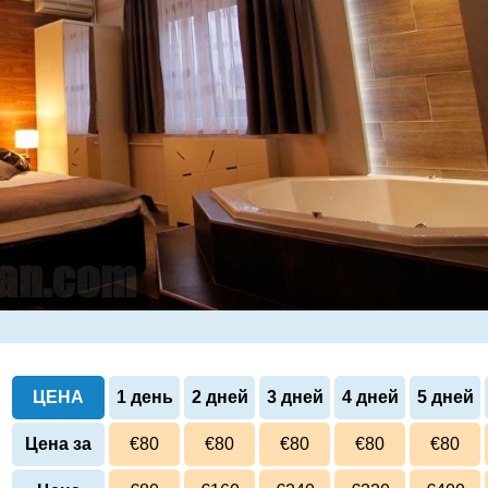
ЦЕНА
1 день
2 дней
3 дней
4 дней
5 дней
Цена за
€80
€80
€80
€80
€80
сутки