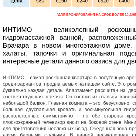
Цена
€80
€160
€240
€320
€400
*ДЛЯ БРОНИРОВАНИЯ НА СРОК БОЛЕЕ 10 ДН
ИНТИМО – великолепный роскошн
гидромассажной ванной, расположенны
Врачара в новом многоэтажном доме. 
халаты, тапочки и оригинальная под
интересные детали данного оазиса для дв
ИНТИМО – самая роскошная квартира в посуточную аренд
среди вариантов, предлагаемых на нашем сайте. Это ром
буквально каждая деталь. Апартамент рассчитан на дв
соответствующая эстетика. Он состоит из спальни, ванной
небольшой балкон. Главная комната – это, безусловно, с
большая двуспальная кровать и восьмиугольная гидр
расположенные симметрично – по обе стороны кров
плоскоэкранный телевизор висит на боковой стене. Мин
для приготовления несложных блюд. Обеденная зона пре
двумя барными стульями. В ванной великолепная с