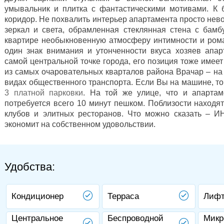
умывальник и плитка с фантастическими мотивами. К б
коридор. Не похвалить интерьер апартамента просто нев
зеркал и света, обрамленная стеклянная стена с бамб
квартире необыкновенную атмосферу интимности и рома
один знак внимания и утонченности вкуса хозяев апар
самой центральной точке города, его позиция тоже имее
из самых очаровательных кварталов района Врачар – на
видах общественного транспорта. Если Вы на машине, то 
3 платной парковки
. На той же улице, что и апартам
потребуется всего 10 минут пешком. Поблизости находя
клубов и элитных ресторанов. Что можно сказать – И
экономит на собственном удовольствии.
Удобства:
Кондиционер
Терраса
Лиф
Центральное
Беспроводной
Микр