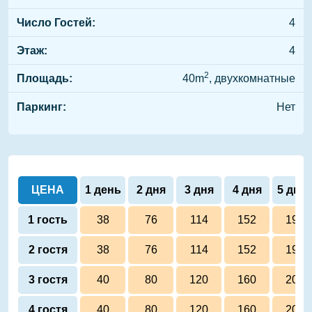
Число Гостей:
4
Этаж:
4
2
Площадь:
40m
, двухкомнатные
Паркинг:
Нет
ЦЕНА
1 день
2 дня
3 дня
4 дня
5 дне
1 гость
38
76
114
152
190
2 гостя
38
76
114
152
190
3 гостя
40
80
120
160
200
4 гостя
40
80
120
160
200