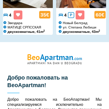
35€
60€
4
4
P
Звездара
Новый Белград
МАТИЦЕ СРПССКАЯ
ул. Степана Любиши
2
2
двухкомнатные, 41m
двухкомнатные, 43m
Добро пожаловать на
BeoApartman
!
Добро пожаловать на БeoАпартман! Мы
специализируемся исключительно на