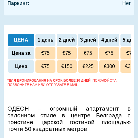
Паркинг:
Нет
ЦЕНА
1 день
2 дней
3 дней
4 дней
5 дне
Цена за
€75
€75
€75
€75
€75
сутки
Цена
€75
€150
€225
€300
€375
*ДЛЯ БРОНИРОВАНИЯ НА СРОК БОЛЕЕ 10 ДНЕЙ
, ПОЖАЛУЙСТА,
ПОЗВОНИТЕ НАМ ИЛИ ОТПРАВЬТЕ E-MAIL.
ОДЕОН – огромный апартамент в
салонном стиле в центре Белграда с
поистине царской гостиной площадью
почти 50 квадратных метров